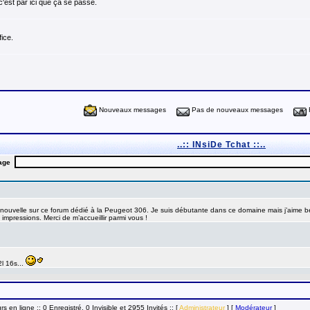
c'est par ici que ça se passe.
ice.
Nouveaux messages
Pas de nouveaux messages
..:: INsiDe Tchat ::..
urs en ligne :: 0 Enregistré, 0 Invisible et 2955 Invités ::
[
Administrateur
] [
Modérateur
]