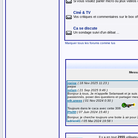
Si vous voulez parler micro ou jeux vidéos 
Ciné & TV
Vos critiques et commentaires sur le box off
Ca se discute
Un sondage suivi d'un débat ...
Marquer tous les forums comme lus
Il y a en tout
2955
utilisate