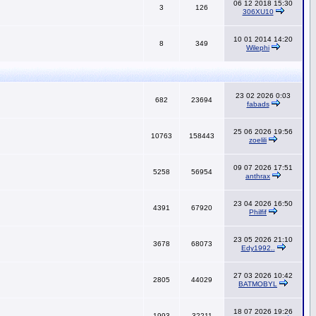
06 12 2018 15:30
3
126
306XU10
10 01 2014 14:20
8
349
Wilephi
23 02 2026 0:03
682
23694
fabads
25 06 2026 19:56
10763
158443
zoelili
09 07 2026 17:51
5258
56954
anthrax
23 04 2026 16:50
4391
67920
Philfif
23 05 2026 21:10
3678
68073
Edy1992..
27 03 2026 10:42
2805
44029
BATMOBYL
18 07 2026 19:26
1993
32211