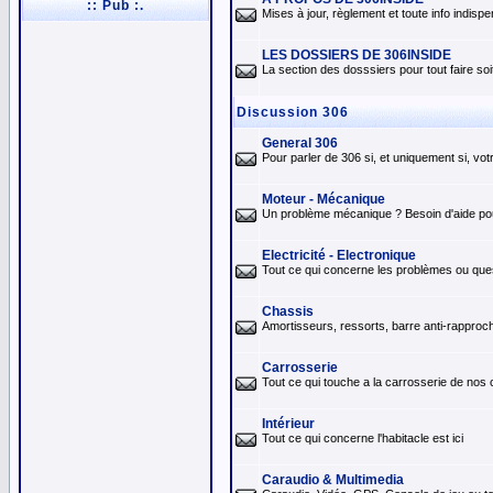
:: Pub :.
Mises à jour, règlement et toute info indis
LES DOSSIERS DE 306INSIDE
La section des dosssiers pour tout faire so
Discussion 306
General 306
Pour parler de 306 si, et uniquement si, vo
Moteur - Mécanique
Un problème mécanique ? Besoin d'aide pour 
Electricité - Electronique
Tout ce qui concerne les problèmes ou quest
Chassis
Amortisseurs, ressorts, barre anti-rapproch
Carrosserie
Tout ce qui touche a la carrosserie de nos
Intérieur
Tout ce qui concerne l'habitacle est ici
Caraudio & Multimedia