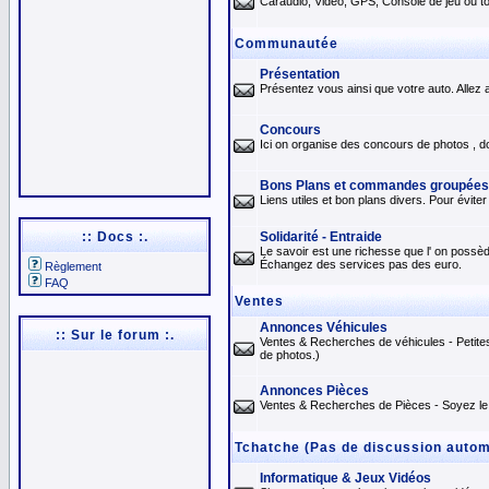
Caraudio, Vidéo, GPS, Console de jeu ou tou
Communautée
Présentation
Présentez vous ainsi que votre auto. Allez a
Concours
Ici on organise des concours de photos , d
Bons Plans et commandes groupées
Liens utiles et bon plans divers. Pour évit
:: Docs :.
Solidarité - Entraide
Le savoir est une richesse que l' on possèd
Échangez des services pas des euro.
Règlement
FAQ
Ventes
Annonces Véhicules
:: Sur le forum :.
Ventes & Recherches de véhicules - Petite
de photos.)
Annonces Pièces
Ventes & Recherches de Pièces - Soyez le 
Tchatche (Pas de discussion automo
Informatique & Jeux Vidéos