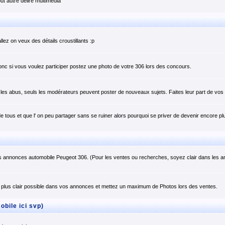
t autre délire multimedia
llez on veux des détails croustillants :p
onc si vous voulez participer postez une photo de votre 306 lors des concours.
er les abus, seuls les modérateurs peuvent poster de nouveaux sujets. Faites leur part de v
e tous et que l' on peu partager sans se ruiner alors pourquoi se priver de devenir encore plu
s annonces automobile Peugeot 306. (Pour les ventes ou recherches, soyez clair dans les 
plus clair possible dans vos annonces et mettez un maximum de Photos lors des ventes.
bile ici svp)