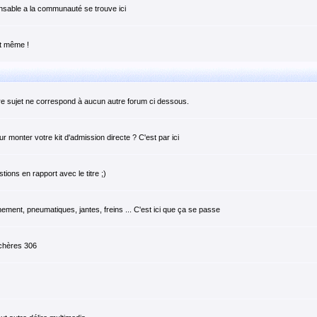
pensable a la communauté se trouve ici
it même !
tre sujet ne correspond à aucun autre forum ci dessous.
monter votre kit d'admission directe ? C'est par ici
ions en rapport avec le titre ;)
ement, pneumatiques, jantes, freins ... C'est ici que ça se passe
 chères 306