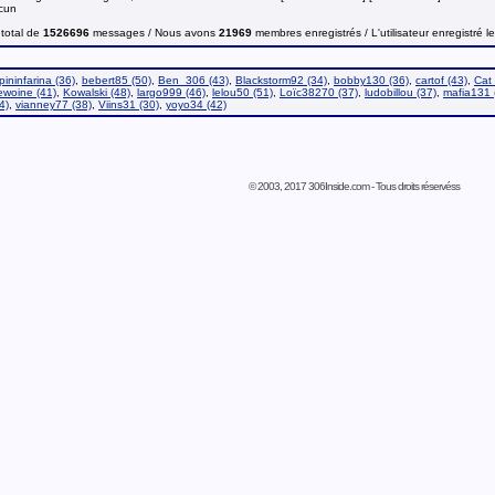
ucun
total de
1526696
messages / Nous avons
21969
membres enregistrés / L'utilisateur enregistré l
ininfarina (36)
,
bebert85 (50)
,
Ben_306 (43)
,
Blackstorm92 (34)
,
bobby130 (36)
,
cartof (43)
,
Cat 
ewoine (41)
,
Kowalski (48)
,
largo999 (46)
,
lelou50 (51)
,
Loïc38270 (37)
,
ludobillou (37)
,
mafia131 
4)
,
vianney77 (38)
,
Viins31 (30)
,
yoyo34 (42)
© 2003, 2017 306Inside.com - Tous droits réservéss