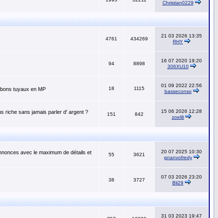
Christian0229
21 03 2026 13:35
4761
434269
RHY
16 07 2020 19:20
94
8898
306XU10
01 09 2022 22:56
18
1115
os bons tuyaux en MP
basseconso
15 06 2026 12:28
s riche sans jamais parler d' argent ?
151
842
zoelili
20 07 2025 10:30
annonces avec le maximum de détails et
55
3621
gnanvofredy
07 03 2026 23:20
38
3727
Bli29
31 03 2023 19:47