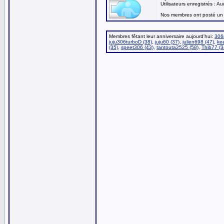
Utilisateurs enregistrés : A
Nos membres ont posté un 
Membres fêtant leur anniversaire aujourd'hui:
306p
juju306turboD (38)
,
juju60 (37)
,
julien698 (47)
,
ke
(35)
,
speet306 (43)
,
tantouta2525 (58)
,
Thib77 (3