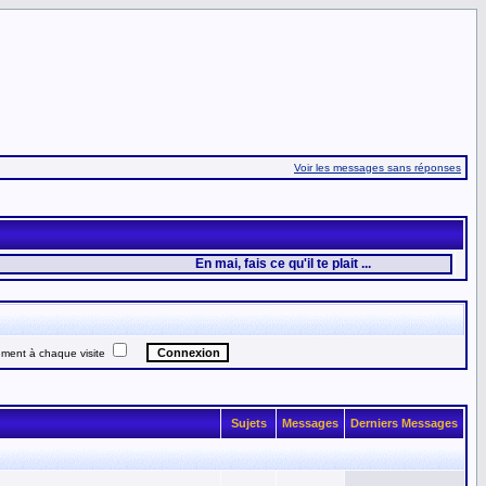
Voir les messages sans réponses
En mai, fais ce qu'il te plait ...
ent à chaque visite
Sujets
Messages
Derniers Messages