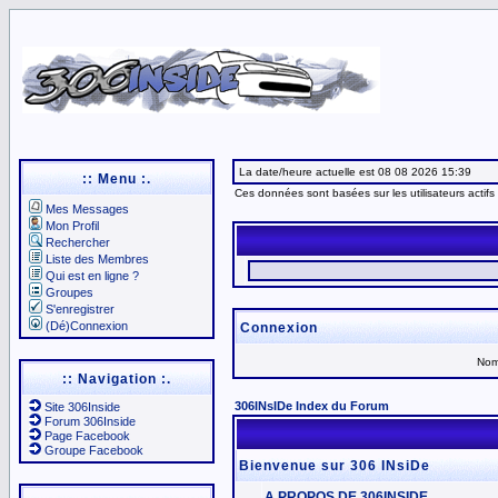
La date/heure actuelle est 08 08 2026 15:39
:: Menu :.
Ces données sont basées sur les utilisateurs actifs
Mes Messages
Mon Profil
Rechercher
Liste des Membres
Qui est en ligne ?
Groupes
S'enregistrer
(Dé)Connexion
Connexion
Nom 
:: Navigation :.
306INsIDe Index du Forum
Site 306Inside
Forum 306Inside
Page Facebook
Groupe Facebook
Bienvenue sur 306 INsiDe
A PROPOS DE 306INSIDE