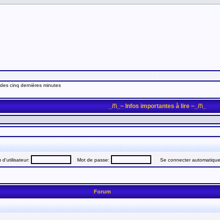
 des cinq dernières minutes
_/!\_~ Infos importantes à lire ~_/!\_
d'utilisateur:
Mot de passe:
Se connecter automatiquem
Forum