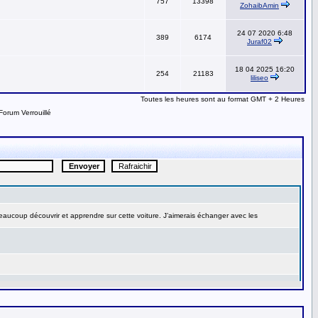
757
13398
ZohaibAmin
24 07 2020 6:48
389
6174
Juraf02
18 04 2025 16:20
254
21183
liliseo
Toutes les heures sont au format GMT + 2 Heures
Forum Verrouillé