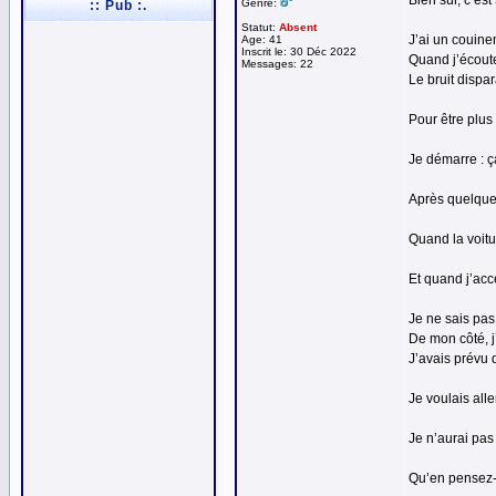
Bien sûr, c’est
Genre:
:: Pub :.
Statut:
Absent
J’ai un couine
Age: 41
Inscrit le: 30 Déc 2022
Quand j’écoute
Messages: 22
Le bruit dispar
Pour être plus 
Je démarre : ç
Après quelques
Quand la voitur
Et quand j’acc
Je ne sais pas 
De mon côté, j’
J’avais prévu d
Je voulais alle
Je n’aurai pas 
Qu’en pensez