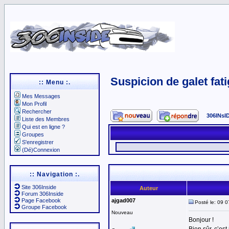
Suspicion de galet fat
:: Menu :.
Mes Messages
Mon Profil
Rechercher
306INsI
Liste des Membres
Qui est en ligne ?
Groupes
S'enregistrer
(Dé)Connexion
:: Navigation :.
Site 306Inside
Auteur
Forum 306Inside
Page Facebook
ajgad007
Posté le: 09 
Groupe Facebook
Nouveau
Bonjour !