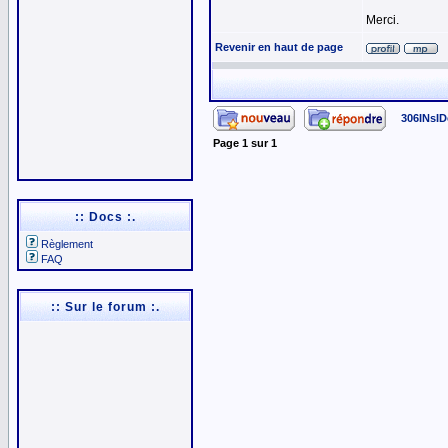
Merci.
Revenir en haut de page
306INsID
Page
1
sur
1
:: Docs :.
Règlement
FAQ
:: Sur le forum :.