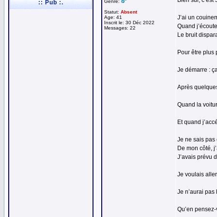
Bien sûr, c’est
Genre:
:: Pub :.
Statut:
Absent
J’ai un couinem
Age: 41
Inscrit le: 30 Déc 2022
Quand j’écoute 
Messages: 22
Le bruit dispar
Pour être plus 
Je démarre : ç
Après quelques
Quand la voiture
Et quand j’accé
Je ne sais pas 
De mon côté, j’
J’avais prévu d
Je voulais alle
Je n’aurai pas 
Qu’en pensez-