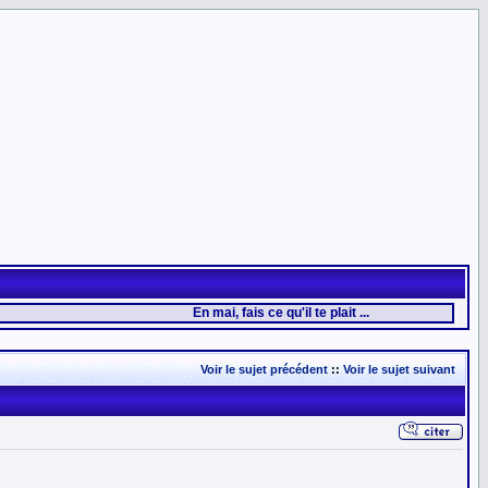
En mai, fais ce qu'il te plait ...
Voir le sujet précédent
::
Voir le sujet suivant