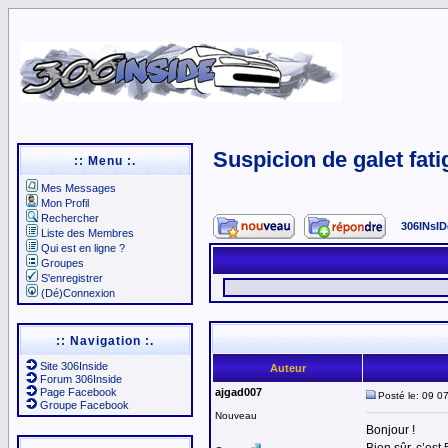
Suspicion de galet fat
:: Menu :.
Mes Messages
Mon Profil
Rechercher
306INsID
Liste des Membres
Qui est en ligne ?
Groupes
S'enregistrer
(Dé)Connexion
:: Navigation :.
Site 306Inside
Auteur
Forum 306Inside
Page Facebook
ajgad007
Posté le: 09 0
Groupe Facebook
Nouveau
Bonjour !