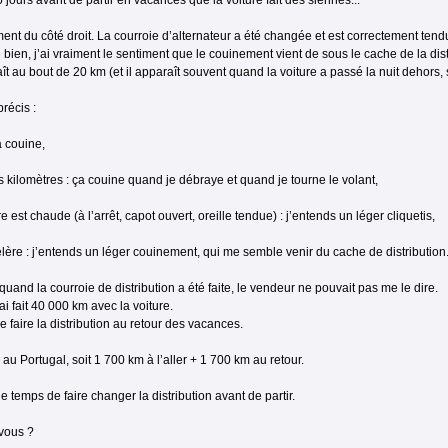
 5 jours avant de partir en vacances que la voiture fait des siennes...
ent du côté droit. La courroie d’alternateur a été changée et est correctement tend
bien, j’ai vraiment le sentiment que le couinement vient de sous le cache de la dist
aît au bout de 20 km (et il apparaît souvent quand la voiture a passé la nuit dehors, 
précis :
a couine,
 kilomètres : ça couine quand je débraye et quand je tourne le volant,
 est chaude (à l’arrêt, capot ouvert, oreille tendue) : j’entends un léger cliquetis,
lère : j’entends un léger couinement, qui me semble venir du cache de distribution
quand la courroie de distribution a été faite, le vendeur ne pouvait pas me le dire.
ai fait 40 000 km avec la voiture.
e faire la distribution au retour des vacances.
r au Portugal, soit 1 700 km à l’aller + 1 700 km au retour.
le temps de faire changer la distribution avant de partir.
vous ?