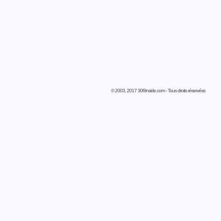
© 2003, 2017 306Inside.com - Tous droits réservéss