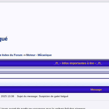
igué
e Index du Forum
->
Moteur - Mécanique
_/!\_~ Infos importantes à lire ~_/!\_
Message
7 2025 13:38
Sujet du message: Suspicion de galet fatigué