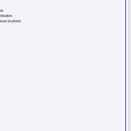
ue.
ribution.
sous la pluie).
.