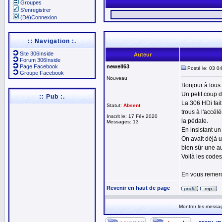
Groupes
S'enregistrer
(Dé)Connexion
:: Navigation :.
Site 306Inside
Auteur
Forum 306Inside
Page Facebook
newell63
Posté le: 03 0
Groupe Facebook
Nouveau
Bonjour à tous.
Un petit coup 
:: Pub :.
La 306 HDi fait
Statut:
Absent
trous à l'accél
Inscrit le: 17 Fév 2020
la pédale.
Messages: 13
En insistant un
On avait déjà 
bien sûr une a
Voilà les codes
En vous remerc
Revenir en haut de page
Montrer les messa