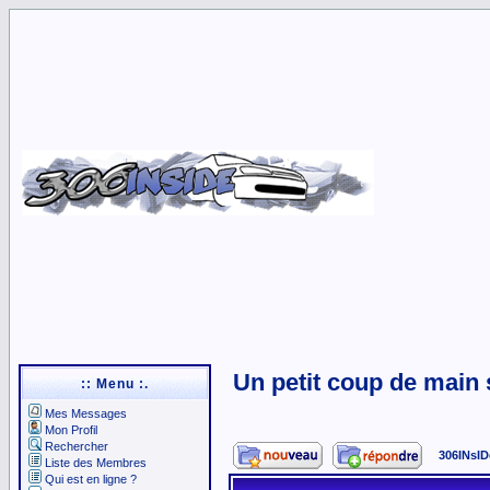
Un petit coup de main
:: Menu :.
Mes Messages
Mon Profil
Rechercher
306INsID
Liste des Membres
Qui est en ligne ?