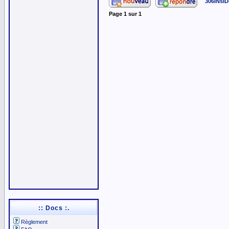
306INsID
Page
1
sur
1
:: Docs :.
Règlement