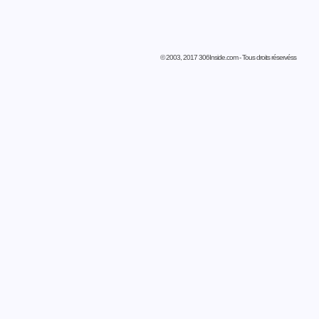
© 2003, 2017 306Inside.com - Tous droits réservéss