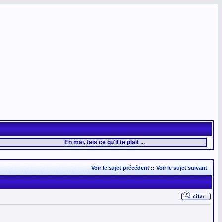
En mai, fais ce qu'il te plait ...
Voir le sujet précédent
::
Voir le sujet suivant