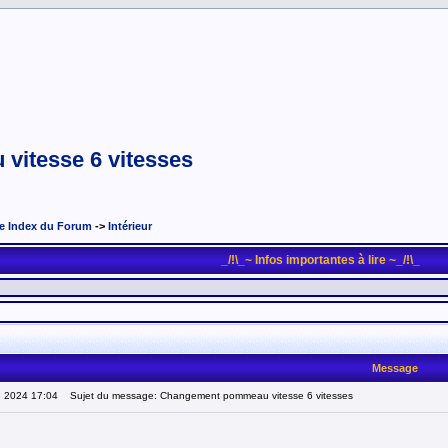
itesse 6 vitesses
e Index du Forum
->
Intérieur
_/!\_~ Infos importantes à lire ~_/!\_
Message
8 2024 17:04
Sujet du message: Changement pommeau vitesse 6 vitesses