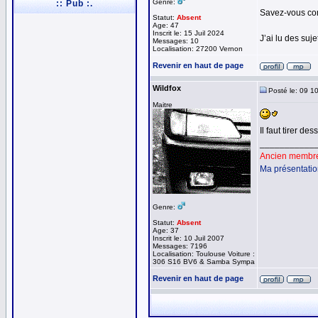
Genre:
:: Pub :.
Savez-vous co
Statut:
Absent
Age: 47
Inscrit le: 15 Juil 2024
J’ai lu des suje
Messages: 10
Localisation: 27200 Vernon
Revenir en haut de page
Wildfox
Posté le: 09 1
Maitre
Il faut tirer d
___________
Ancien membre 
Ma présentati
Genre:
Statut:
Absent
Age: 37
Inscrit le: 10 Juil 2007
Messages: 7196
Localisation: Toulouse Voiture :
306 S16 BV6 & Samba Sympa
Revenir en haut de page