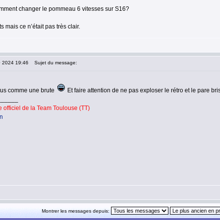
mment changer le pommeau 6 vitesses sur S16?
ts mais ce n’était pas très clair.
0 2024 19:46
Sujet du message:
essus comme une brute
Et faire attention de ne pas exploser le rétro et le pare bri
______
officiel de la Team Toulouse (TT)
on
Montrer les messages depuis: