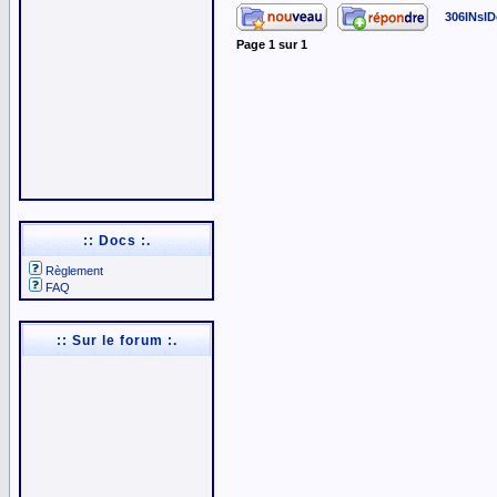
306INsID
Page
1
sur
1
:: Docs :.
Règlement
FAQ
:: Sur le forum :.