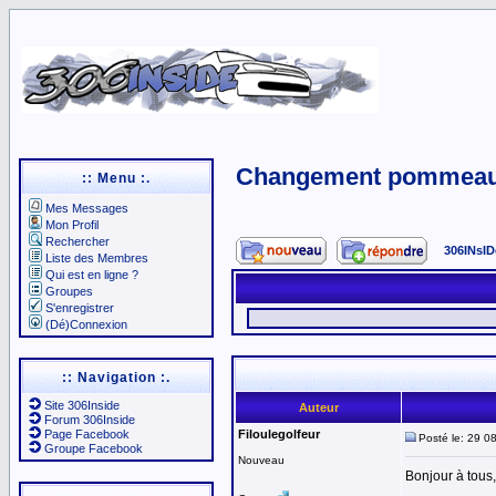
Changement pommeau v
:: Menu :.
Mes Messages
Mon Profil
Rechercher
306INsID
Liste des Membres
Qui est en ligne ?
Groupes
S'enregistrer
(Dé)Connexion
:: Navigation :.
Site 306Inside
Auteur
Forum 306Inside
Page Facebook
Filoulegolfeur
Posté le: 29 0
Groupe Facebook
Nouveau
Bonjour à tous,