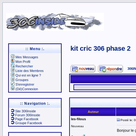
kit cric 306 phase 2
:: Menu :.
Mes Messages
Mon Profil
Rechercher
306I
Liste des Membres
Qui est en ligne ?
Groupes
S'enregistrer
(Dé)Connexion
:: Navigation :.
Site 306Inside
Auteur
Forum 306Inside
Page Facebook
les-filous
Posté le: 
Groupe Facebook
Nouveau
Bonjour le 