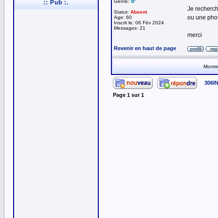
Genre:
:: Pub :.
Je recherch
Statut:
Absent
ou une phot
Age: 60
Inscrit le: 06 Fév 2024
Messages: 21
merci
Revenir en haut de page
Montre
306I
Page
1
sur
1