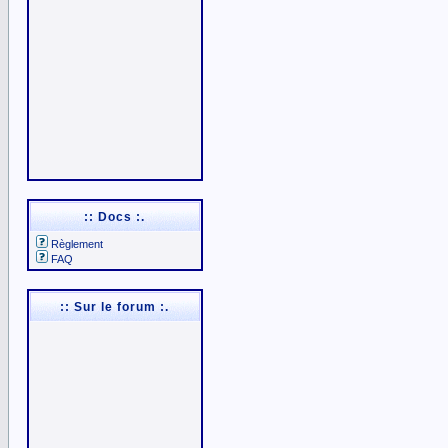
:: Docs :.
Règlement
FAQ
:: Sur le forum :.