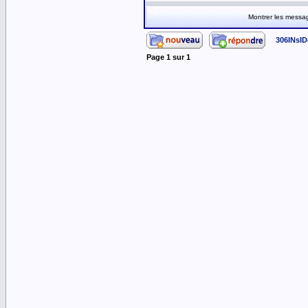
Montrer les messa
306INsID
Page
1
sur
1