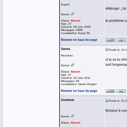
Expert
détérage , j'
Genre:
le probléme a t
Statut:
Absent
Age: 37
Inscrit le: 08 Juin 2008
Messages: 2988
Localisation: Auray 56
Revenir en haut de page
Sanka
Posté le: 24 
Nouveau
si tu as la cli
soit l'engrena
Genre:
Statut:
Absent
Age: 37
Inscrit le: 24 Juin 2011
Messages: 84
Localisation: Haute-Vosges
Revenir en haut de page
Zombear
Posté le: 01 
Bonjour à vou
Genre:
Statut:
Absent