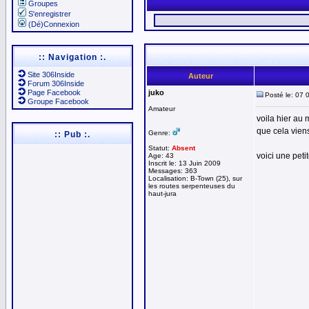
Groupes
S'enregistrer
(Dé)Connexion
:: Navigation :.
Site 306Inside
Auteur
Forum 306Inside
Page Facebook
juko
Posté le: 07 
Groupe Facebook
Amateur
voila hier au 
que cela vien
Genre:
:: Pub :.
Statut:
Absent
voici une peti
Age: 43
Inscrit le: 13 Juin 2009
Messages: 363
Localisation: B-Town (25), sur
les routes serpenteuses du
haut-jura