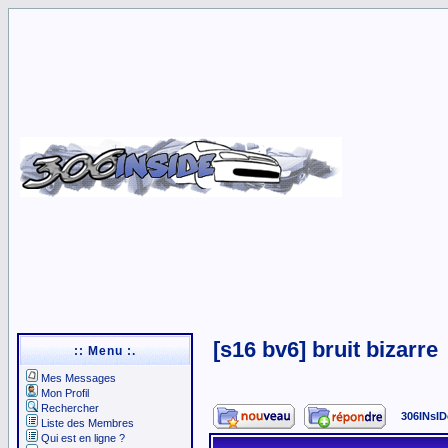
[s16 bv6] bruit bizarre
:: Menu :.
Mes Messages
Mon Profil
Rechercher
306INsID
Liste des Membres
Qui est en ligne ?