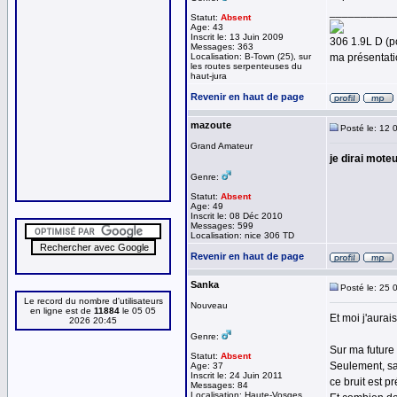
__________
Statut:
Absent
Age: 43
Inscrit le: 13 Juin 2009
306 1.9L D (p
Messages: 363
Localisation: B-Town (25), sur
ma présentat
les routes serpenteuses du
haut-jura
Revenir en haut de page
mazoute
Posté le: 12 
Grand Amateur
je dirai mote
Genre:
Statut:
Absent
Age: 49
Inscrit le: 08 Déc 2010
Messages: 599
Localisation: nice 306 TD
Revenir en haut de page
Sanka
Posté le: 25 
Le record du nombre d'utilisateurs
Nouveau
en ligne est de
11884
le 05 05
Et moi j'aurai
2026 20:45
Genre:
Sur ma future 
Statut:
Absent
Seulement, sa 
Age: 37
Inscrit le: 24 Juin 2011
ce bruit est p
Messages: 84
Localisation: Haute-Vosges