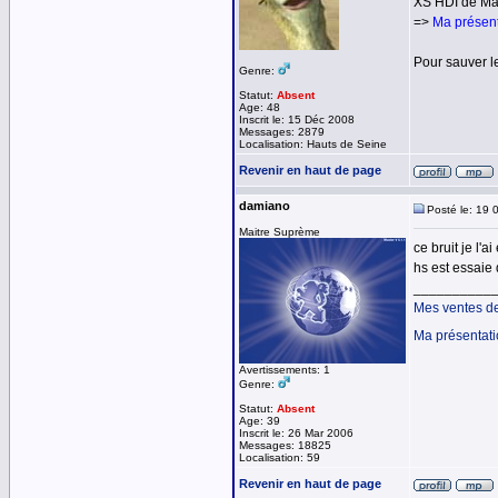
XS HDI de Ma
=>
Ma présent
Pour sauver l
Genre:
Statut:
Absent
Age: 48
Inscrit le: 15 Déc 2008
Messages: 2879
Localisation: Hauts de Seine
Revenir en haut de page
damiano
Posté le: 19 
Maitre Suprème
ce bruit je l'
hs est essaie 
__________
Mes ventes d
Ma présentat
Avertissements: 1
Genre:
Statut:
Absent
Age: 39
Inscrit le: 26 Mar 2006
Messages: 18825
Localisation: 59
Revenir en haut de page