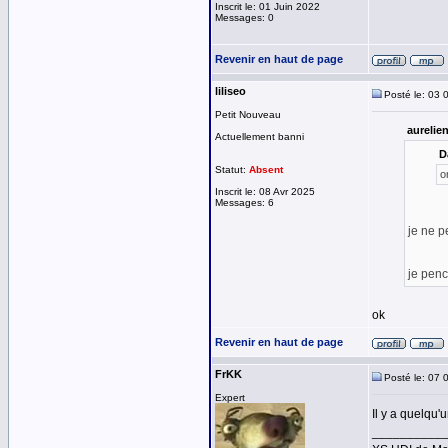
Inscrit le: 01 Juin 2022
Messages: 0
Revenir en haut de page
liliseo
Posté le: 03 
Petit Nouveau
aurelien
Actuellement banni
D
Statut:
Absent
o
Inscrit le: 08 Avr 2025
Messages: 6
je ne p
je penc
ok
Revenir en haut de page
FrKK
Posté le: 07 
Expert
Il y a quelqu'
__________