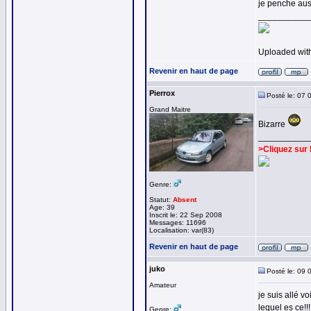
je penche auss
__________
Uploaded wit
Revenir en haut de page
Pierrox
Posté le: 07 
Grand Maitre
Bizarre
__________
>Cliquez sur 
Genre:
Statut:
Absent
Age: 39
Inscrit le: 22 Sep 2008
Messages: 11696
Localisation: var(83)
Revenir en haut de page
juko
Posté le: 09 
Amateur
je suis allé vo
lequel es ce!!!
Genre: