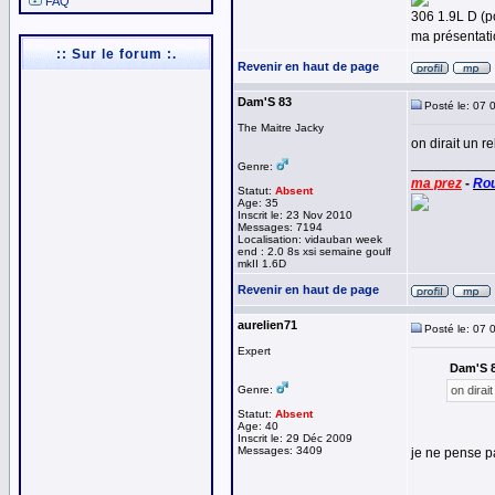
FAQ
306 1.9L D (p
ma présentat
:: Sur le forum :.
Revenir en haut de page
Dam'S 83
Posté le: 07 
The Maitre Jacky
on dirait un r
__________
Genre:
ma prez
-
Rou
Statut:
Absent
Age: 35
Inscrit le: 23 Nov 2010
Messages: 7194
Localisation: vidauban week
end : 2.0 8s xsi semaine goulf
mkII 1.6D
Revenir en haut de page
aurelien71
Posté le: 07 
Expert
Dam'S 83
Genre:
on dirai
Statut:
Absent
Age: 40
Inscrit le: 29 Déc 2009
Messages: 3409
je ne pense pa