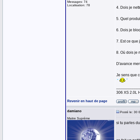
Messages: 74
Localisation: 78
4. Dois je ne
5. Quel produi
6. Dois je bl
7. Est ce que
8. Où dois je 
D'avance merc
Je sens que ce
__________
306 XS 2.0L 
Revenir en haut de page
damiano
Posté le: 30 
Maitre Suprème
si tu parles d