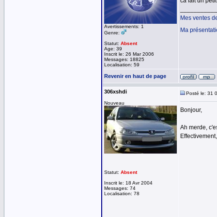
ca fait un pet
__________
Mes ventes d
Avertissements: 1
Ma présentat
Genre:
Statut:
Absent
Age: 39
Inscrit le: 26 Mar 2006
Messages: 18825
Localisation: 59
Revenir en haut de page
306xshdi
Posté le: 31 
Nouveau
Bonjour,
Ah merde, c'est
Effectivement,
Statut:
Absent
Inscrit le: 18 Avr 2004
Messages: 74
Localisation: 78