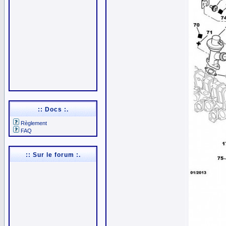
:: Docs :.
Règlement
FAQ
:: Sur le forum :.