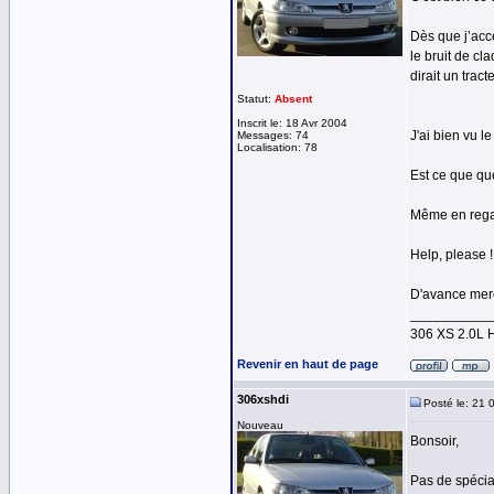
Dès que j’acc
le bruit de cl
dirait un trac
Statut:
Absent
Inscrit le: 18 Avr 2004
J'ai bien vu le
Messages: 74
Localisation: 78
Est ce que qu
Même en regar
Help, please !!
D'avance mer
__________
306 XS 2.0L 
Revenir en haut de page
306xshdi
Posté le: 21 
Nouveau
Bonsoir,
Pas de spécia