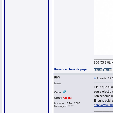
__________
306 XS 2.0L 
Revenir en haut de page
RHY
Posté le: 03 
Maitre
Il faut que tu
seule électro
Genre:
Ton schéma mo
Statut:
Absent
Ensuite voici u
Inscrit le: 13 Mar 2008
http://www.30
Messages: 6707
__________