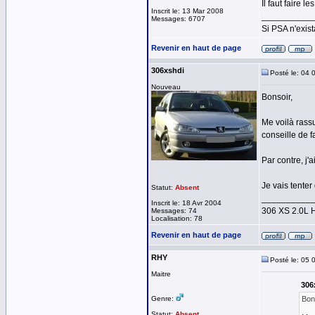
Il faut faire l
Inscrit le: 13 Mar 2008
__________
Messages: 6707
Si PSA n'exist
Revenir en haut de page
306xshdi
Posté le: 04 
Nouveau
Bonsoir,
Me voilà rassu
conseille de f
Par contre, j'
Je vais tenter
Statut:
Absent
__________
Inscrit le: 18 Avr 2004
306 XS 2.0L 
Messages: 74
Localisation: 78
Revenir en haut de page
RHY
Posté le: 05 
Maitre
306
Genre:
Bon
Statut:
Absent