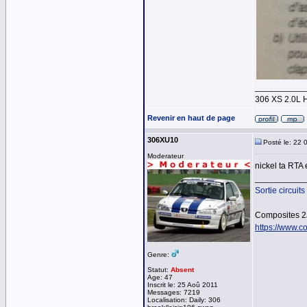
__________
306 XS 2.0L 
Revenir en haut de page
306XU10
Posté le: 22 
Moderateur
nickel ta RTA 
__________
Sortie circuits
Composites 2
https://www.co
Genre:
Statut:
Absent
Age: 47
Inscrit le: 25 Aoû 2011
Messages: 7219
Localisation: Daily: 306