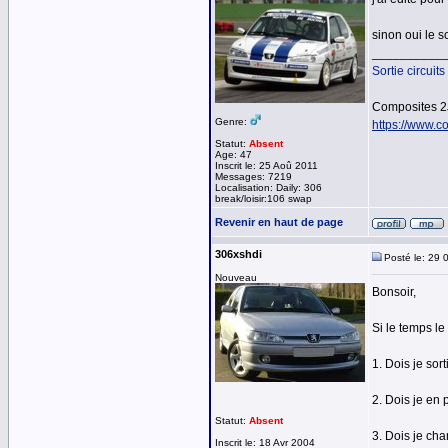
sinon oui le s
__________
Sortie circuits
Composites 2
Genre:
https://www.co
Statut:
Absent
Age: 47
Inscrit le: 25 Aoû 2011
Messages: 7219
Localisation: Daily: 306
break/loisir:106 swap
Revenir en haut de page
306xshdi
Posté le: 29 
Nouveau
Bonsoir,
Si le temps l
1. Dois je sor
2. Dois je en 
Statut:
Absent
3. Dois je cha
Inscrit le: 18 Avr 2004