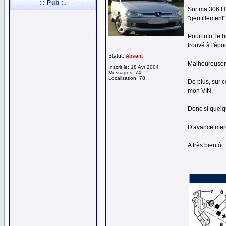
:: Pub :.
Sur ma 306 HDi
"gentillement"
Pour info, le 
trouvé à l'épo
Statut:
Absent
Malheureuseme
Inscrit le: 18 Avr 2004
Messages: 74
Localisation: 78
De plus, sur c
mon VIN.
Donc si quelqu
D'avance mer
A très bientôt.