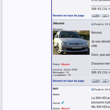
Et si j’accélèr
__________
306 XS 2.0L 
Revenir en haut de page
306xshdi
Posté le: 03 
Nouveau
Bonsoir,
Je suis désolé
côté.
Donc, que pen
D'avance merc
Statut:
Absent
__________
Inscrit le: 18 Avr 2004
306 XS 2.0L 
Messages: 74
Localisation: 78
Revenir en haut de page
RHY
Posté le: 04 
Maitre
La 306 HDI pos
poussoirs hyd
Genre:
Ma 306 HDI par
Statut:
Absent