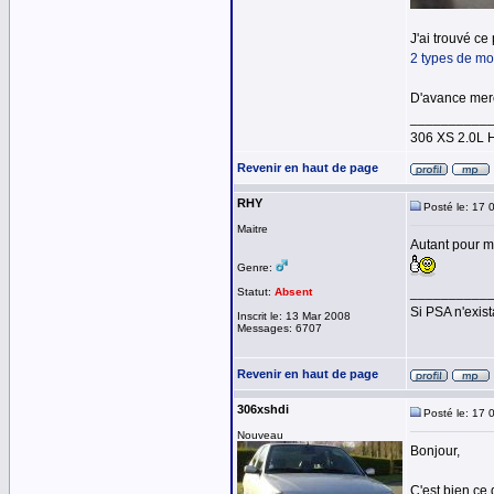
J'ai trouvé ce
2 types de mo
D'avance mer
__________
306 XS 2.0L 
Revenir en haut de page
RHY
Posté le: 17 
Maitre
Autant pour mo
Genre:
__________
Statut:
Absent
Si PSA n'exist
Inscrit le: 13 Mar 2008
Messages: 6707
Revenir en haut de page
306xshdi
Posté le: 17 
Nouveau
Bonjour,
C'est bien ce 