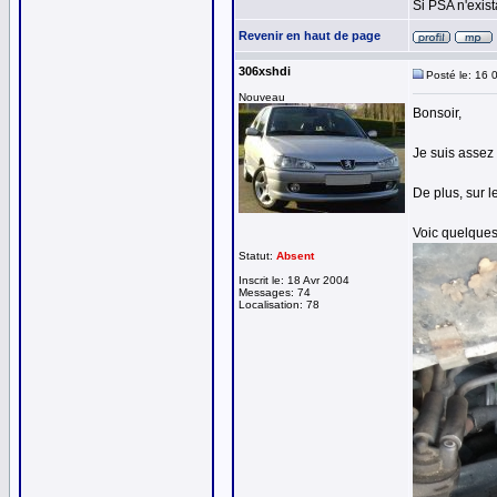
Si PSA n'exist
Revenir en haut de page
306xshdi
Posté le: 16 
Nouveau
Bonsoir,
Je suis assez 
De plus, sur l
Voic quelques
Statut:
Absent
Inscrit le: 18 Avr 2004
Messages: 74
Localisation: 78