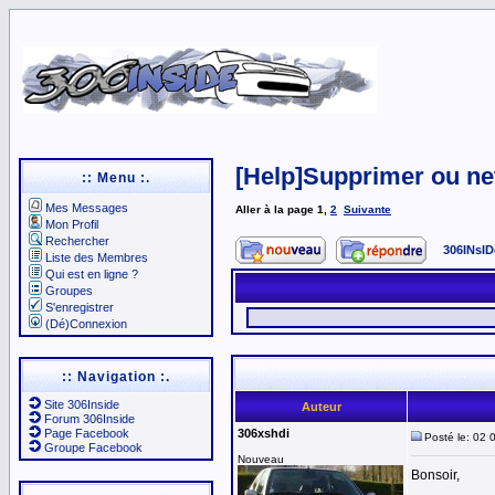
[Help]Supprimer ou n
:: Menu :.
Mes Messages
Aller à la page
1
,
2
Suivante
Mon Profil
Rechercher
306INsID
Liste des Membres
Qui est en ligne ?
Groupes
S'enregistrer
(Dé)Connexion
:: Navigation :.
Site 306Inside
Auteur
Forum 306Inside
Page Facebook
306xshdi
Posté le: 02 
Groupe Facebook
Nouveau
Bonsoir,