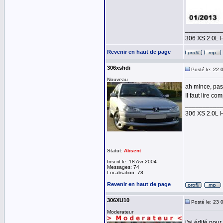
__________
306 XS 2.0L 
Revenir en haut de page
306xshdi
Posté le: 22 
Nouveau
ah mince, pas 
Il faut lire c
__________
306 XS 2.0L 
Statut:
Absent
Inscrit le: 18 Avr 2004
Messages: 74
Localisation: 78
Revenir en haut de page
306XU10
Posté le: 23 
Moderateur
j'ai édité pour