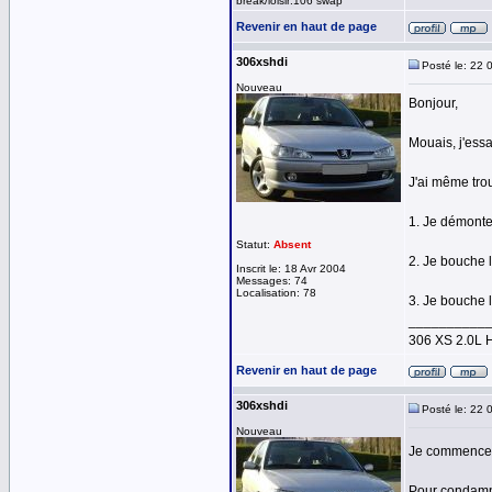
break/loisir:106 swap
Revenir en haut de page
306xshdi
Posté le: 22 
Nouveau
Bonjour,
Mouais, j'ess
J'ai même tro
1. Je démonte 
Statut:
Absent
2. Je bouche 
Inscrit le: 18 Avr 2004
Messages: 74
Localisation: 78
3. Je bouche l
__________
306 XS 2.0L 
Revenir en haut de page
306xshdi
Posté le: 22 
Nouveau
Je commence à 
Pour condamner