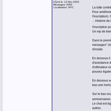
Inscrit le: 13 Nov 2003
Messages: 9392
La lutte contre
Localisation: NYC
Pour améliorer
l'inscription)
... Histoire d
l'inscription 
Un mp de bien
Dans le premi
messages" cli
d'inside.
En dessous il
d'assistance d
d'utilisateur 
pouvez égalem
En dessous vo
bas une horlog
Sur le bas vou
anniversaires 
Le chat est é
autres.