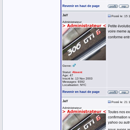
Revenir en haut de page
JaY
Posté le: 15 
Administrateur
Petite évoluti
voire meme ap
conforme entra
Genre:
Statut:
Absent
Age: 47
Inscrit le: 13 Nov 2003
Messages: 9392
Localisation: NYC
Revenir en haut de page
JaY
Posté le: 21 
Administrateur
Toutes nos exc
confirmation 
yahoo ou autre
nous avons a