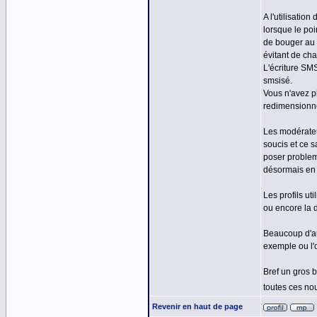
A l'utilisati
lorsque le poi
de bouger au 
évitant de ch
L'écriture SM
smsisé.
Vous n'avez p
redimensionné
Les modérateu
soucis et ce 
poser probleme
désormais en 
Les profils ut
ou encore la d
Beaucoup d'au
exemple ou l'
Bref un gros 
toutes ces no
Revenir en haut de page