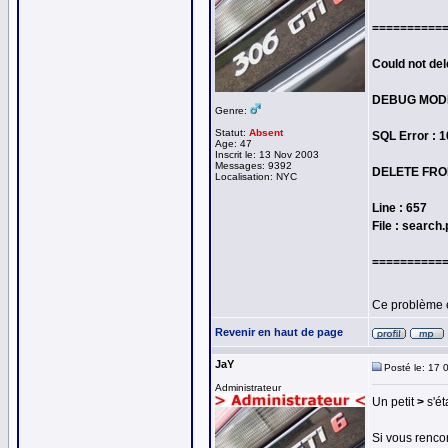
==========
Could not del
DEBUG MOD
Genre:
Statut:
Absent
SQL Error : 
Age: 47
Inscrit le: 13 Nov 2003
Messages: 9392
DELETE FROM
Localisation: NYC
Line : 657
File : search
==========
Ce problème 
Revenir en haut de page
JaY
Posté le: 17 
Administrateur
Un petit
>
s'ét
Si vous rencon