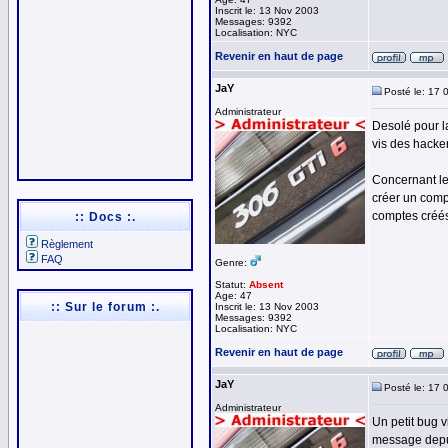
Inscrit le: 13 Nov 2003
Messages: 9392
Localisation: NYC
Revenir en haut de page
JaY
Posté le: 17 
Administrateur
Desolé pour la
vis des hacker
Concernant le
créer un comp
comptes créés
:: Docs :.
Règlement
FAQ
Genre:
Statut:
Absent
Age: 47
:: Sur le forum :.
Inscrit le: 13 Nov 2003
Messages: 9392
Localisation: NYC
Revenir en haut de page
JaY
Posté le: 17 
Administrateur
Un petit bug v
message depui