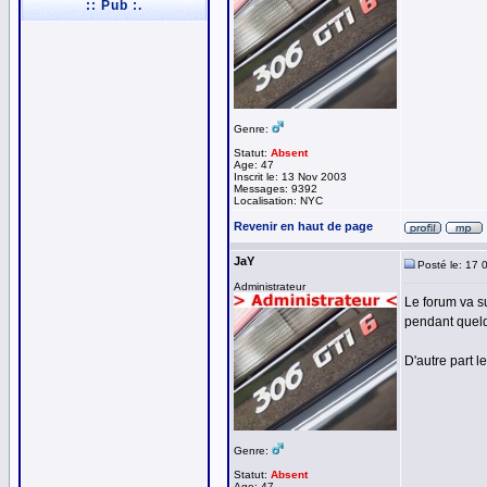
:: Pub :.
Genre:
Statut:
Absent
Age: 47
Inscrit le: 13 Nov 2003
Messages: 9392
Localisation: NYC
Revenir en haut de page
JaY
Posté le: 17 
Administrateur
Le forum va s
pendant quelq
D'autre part l
Genre:
Statut:
Absent
Age: 47