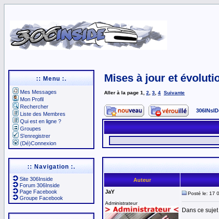
Mises à jour et évoluti
:: Menu :.
Mes Messages
Aller à la page
1
,
2
,
3
,
4
Suivante
Mon Profil
Rechercher
306INsID
Liste des Membres
Qui est en ligne ?
Groupes
S'enregistrer
(Dé)Connexion
:: Navigation :.
Site 306Inside
Auteur
Forum 306Inside
Page Facebook
JaY
Posté le: 17 
Groupe Facebook
Administrateur
Dans ce sujet 