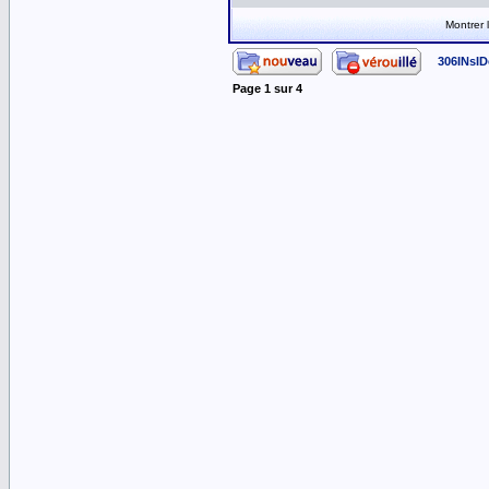
Montrer
306INsID
Page
1
sur
4