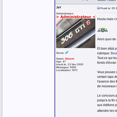
JaY
Posté le: 05 
Administrateur
Houla mais c'e
Alors quoi de 
Et bien déjà 
Genre:
rubrique:
Bout
Tout ce qui to
Statut:
Absent
Age: 47
fonds d'écran
Inscrit le: 13 Nov 2003
Messages: 9392
Localisation: NYC
Vous pouvez d
certain laps d
l'avance des 
de nouveaux in
Le concours p
jusqu'a la fin
aux éditions 
attendre les r