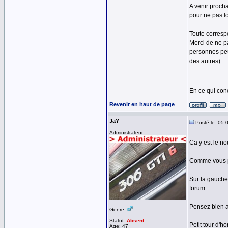
A venir procha
pour ne pas lo
Toute corresp
Merci de ne p
personnes peu
des autres)
En ce qui con
Revenir en haut de page
JaY
Posté le: 05 
Administrateur
Ca y est le no
Comme vous po
Sur la gauche
forum.
Pensez bien a 
Genre:
Statut:
Absent
Petit tour d'
Age: 47