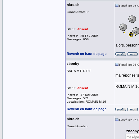
nitro.ch
Posté le: 05 
Grand Amateur
Statut:
Absent
Inscrit le: 20 Fév 2005
Messages: 656
alors, person
Revenir en haut de page
zbooby
Posté le: 05 
SAC A M E R D E
ma réponse t
__________
ROMAIN MI1
Statut:
Absent
Inscrit le: 17 Mar 2006
Messages: 571
Localisation: ROMAIN MI16
Revenir en haut de page
nitro.ch
Posté le: 05 
Grand Amateur
zbooby 
ma répo