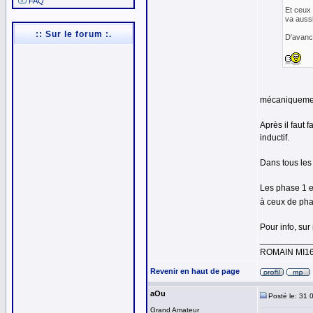
FAQ
Et ceux 
va aussi
:: Sur le forum :.
D'avance
mécaniquement
Après il faut 
inductif.
Dans tous les
Les phase 1 e
à ceux de ph
Pour info, su
__________
ROMAIN MI1
Revenir en haut de page
aOu
Posté le: 31 
Grand Amateur