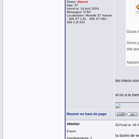
Statut:
Absent
Age: 37
Inscrit le: 14 Aoû 2004
Messages: 5794
C
Localisation: Moselle 57 Voiture
: 306 XT 1.8L - 306 XT HDI -
306 2.0l XSI
Ouais m
Sinon p
site que
Appare
les miens vont
et on a la mem
__________
Revenir en haut de page
elleetlui
Posté le: 06 
Expert
la durée de vi
Avertissements: 1