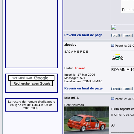
Pour in
__________
Revenir en haut de page
zbooby
Posté le: 31 
SAC A M E R D E
__________
Statut:
Absent
ROMAIN MI1
Inscrit le: 17 Mar 2006
Messages: 571
Localisation: ROMAIN MI16
Revenir en haut de page
lolo mi16
Posté le: 31 
Le record du nombre d'utilisateurs
en ligne est de
11884
le 05 05
Petit Nouveau
2026 20:45
Cela rejoint e
monter des ca
A+
__________