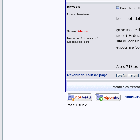
nitro.ch
Posté le: 20 
Grand Amateur
bon... petit dé
ça se monte d
Statut:
Absent
pièce). Et déj
Inscrit le: 20 Fév 2005
site du const
Messages: 656
et pour ma 3o6
Alors ? Dites
Revenir en haut de page
Montrer les messa
306INsID
Page
1
sur
2