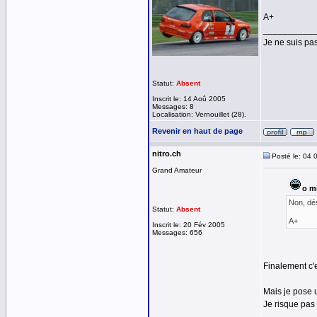
A+
__________
Je ne suis pas
Statut:
Absent
Inscrit le: 14 Aoû 2005
Messages: 8
Localisation: Vernouillet (28).
Revenir en haut de page
nitro.ch
Posté le: 04 
Grand Amateur
o mi
Non, dés
Statut:
Absent
A+
Inscrit le: 20 Fév 2005
Messages: 656
Finalement c'
Mais je pose 
Je risque pas