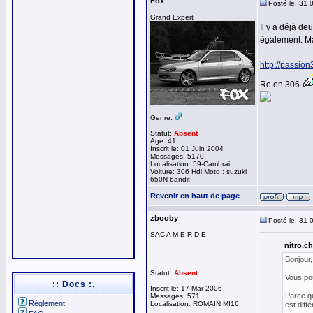
Fox
Posté le: 31 
Grand Expert
Il y a déjà de
également. Ma
__________
http://passio
Re en 306
Genre:
Statut:
Absent
Age: 41
Inscrit le: 01 Juin 2004
Messages: 5170
Localisation: 59-Cambrai
Voiture: 306 Hdi Moto : suzuki
650N bandit
Revenir en haut de page
zbooby
Posté le: 31 
SAC A M E R D E
nitro.ch
Bonjour,
Statut:
Absent
Vous po
:: Docs :.
Inscrit le: 17 Mar 2006
Parce qu
Messages: 571
Règlement
Localisation: ROMAIN MI16
est diffé