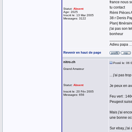
france nous s
tu contact
Statut:
Absent
Age: 2025
Rémi Pièces A
Inscrit le: 13 Mar 2005
38 r Denis P
Messages: 3122
Plan| Itinérai
j'ai pas son t
bonheur
__________
Adieu papa ...
Revenir en haut de page
nitro.ch
Posté le: 06 
Grand Amateur
... j'ai pas tr
Statut:
Absent
Je peux en av
Inscrit le: 20 Fév 2005
Messages: 656
Feu vert : 146
Peugeot suiss
Mais j'ai enco
une bonne occ
Sur ebay, j'ai