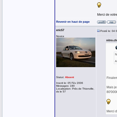
Merci de votre
Revenir en haut de page
eric57
Posté le: 04 
Novice
nitro.ch
N
A
Statut:
Absent
Finalem
Inscrit le: 05 Fév 2006
Messages: 190
Mais je
Localisation: Près de Thionville,
ds le 57
80'000k
Merci d