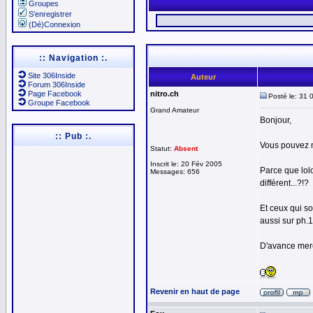
Groupes
S'enregistrer
(Dé)Connexion
:: Navigation :.
Site 306Inside
Auteur
Forum 306Inside
Page Facebook
nitro.ch
Posté le: 31 
Groupe Facebook
Grand Amateur
Bonjour,
:: Pub :.
Vous pouvez m
Statut:
Absent
Inscrit le: 20 Fév 2005
Parce que lol
Messages: 656
différent...?!?
Et ceux qui s
aussi sur ph.1
D'avance merc
Revenir en haut de page