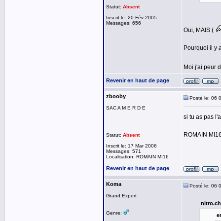
Statut:
Absent
Inscrit le: 20 Fév 2005
Messages: 656
Oui, MAIS (
Pourquoi il y 
Moi j'ai peur 
Revenir en haut de page
zbooby
Posté le: 06 
SAC A M E R D E
si tu as pas l
__________
ROMAIN MI1
Statut:
Absent
Inscrit le: 17 Mar 2006
Messages: 571
Localisation: ROMAIN MI16
Revenir en haut de page
Koma
Posté le: 06 
Grand Expert
nitro.ch
Genre:
er