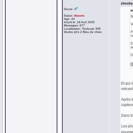
zbooby 
Genre:
ni
Statut:
Absent
B
Age: 43
Inscrit le: 18 Aoû 2005
V
Messages: 677
Localisation: Toulouse 306
P
Dturbo ph1.2 Bleu de chine
n
E
d
D
Et qui n
mécani
Après il
capteur 
Dans to
Les pha
énorme