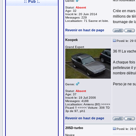
les nouveaux 
Genre:
:: Pub :.
Statut:
Absent
Crée en mars 
Age: 32
Inscrit le: 20 Juin 2014
millions de té
Messages: 229
Localisation: 71 Saone et loire.
tournage de l
Revenir en haut de page
Koopek
Posté le: 29 
Grand Expert
36 !!! La vache
A chaque fois 
pelleteuse il 
nombre détrui
Perso je ne su
Genre:
Statut:
Absent
Age: 37
Inscrit le: 19 Juil 2006
Messages: 4188
Localisation: Amiens (80) >>>>>
Picard !! <<<<< Voiture: 306 TD
3p de 97, ph1
Revenir en haut de page
205D-turbo
Posté le: 29 
Novice