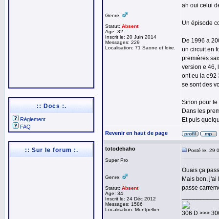
ah oui celui d
Genre:
Un épisode co
Statut:
Absent
Age: 32
Inscrit le: 20 Juin 2014
De 1996 a 200
Messages: 229
Localisation: 71 Saone et loire.
un circuit en
premières sais
version e 46, 
ont eu la e92
se sont des vo
Sinon pour le
:: Docs :.
Dans les prem
Règlement
Et puis quelqu
FAQ
Revenir en haut de page
totodebaho
:: Sur le forum :.
Posté le: 29 
Super Pro
Ouais ça pass
Genre:
Mais bon, j'a
passe carreme
Statut:
Absent
Age: 34
__________
Inscrit le: 24 Déc 2012
Messages: 1586
Localisation: Montpellier
306 D >>> 3