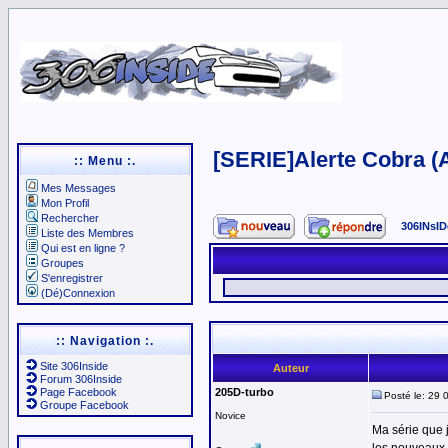
[SERIE]Alerte Cobra (
:: Menu :.
Mes Messages
Mon Profil
Rechercher
306INsID
Liste des Membres
Qui est en ligne ?
Groupes
S'enregistrer
(Dé)Connexion
:: Navigation :.
Site 306Inside
Auteur
Forum 306Inside
Page Facebook
205D-turbo
Posté le: 29 
Groupe Facebook
Novice
Ma série que 