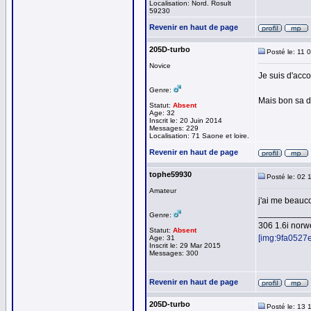
Localisation: Nord. Rosult
59230
Revenir en haut de page
205D-turbo
Posté le: 11 
Novice
Je suis d'acco
Genre:
Mais bon sa do
Statut:
Absent
Age: 32
Inscrit le: 20 Juin 2014
Messages: 229
Localisation: 71 Saone et loire.
Revenir en haut de page
tophe59930
Posté le: 02 
Amateur
j'ai me beauc
__________
Genre:
306 1.6i norw
Statut:
Absent
[img:9fa0527
Age: 31
Inscrit le: 29 Mar 2015
Messages: 300
Revenir en haut de page
205D-turbo
Posté le: 13 