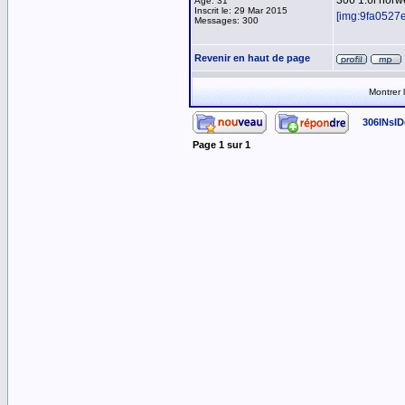
306 1.6i norw
Age: 31
Inscrit le: 29 Mar 2015
[img:9fa0527
Messages: 300
Revenir en haut de page
Montrer
306INsID
Page
1
sur
1