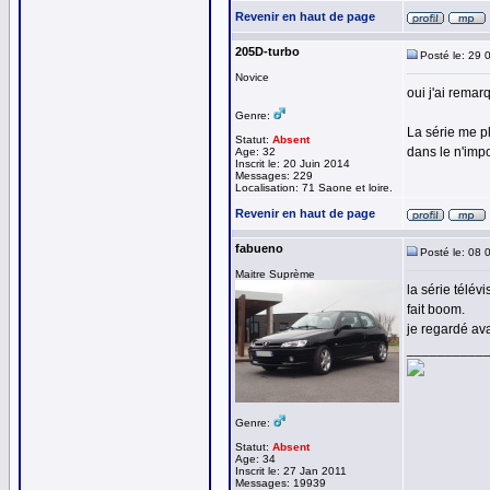
Revenir en haut de page
205D-turbo
Posté le: 29 
Novice
oui j'ai remar
Genre:
La série me pl
Statut:
Absent
dans le n'impo
Age: 32
Inscrit le: 20 Juin 2014
Messages: 229
Localisation: 71 Saone et loire.
Revenir en haut de page
fabueno
Posté le: 08 
Maitre Suprème
la série télév
fait boom.
je regardé ava
__________
Genre:
Statut:
Absent
Age: 34
Inscrit le: 27 Jan 2011
Messages: 19939