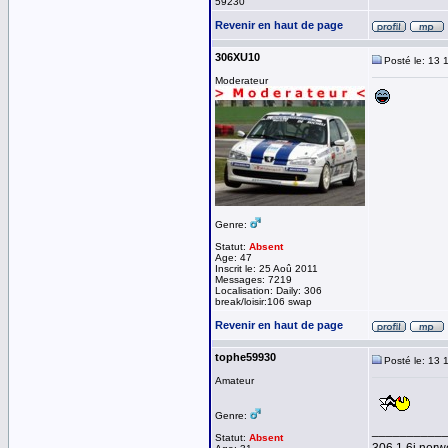
59230
Revenir en haut de page
306XU10
Posté le: 13 
Moderateur
Genre:
Statut:
Absent
Age: 47
Inscrit le: 25 Aoû 2011
Messages: 7219
Localisation: Daily: 306
break/loisir:106 swap
Revenir en haut de page
tophe59930
Posté le: 13 
Amateur
Genre:
__________
Statut:
Absent