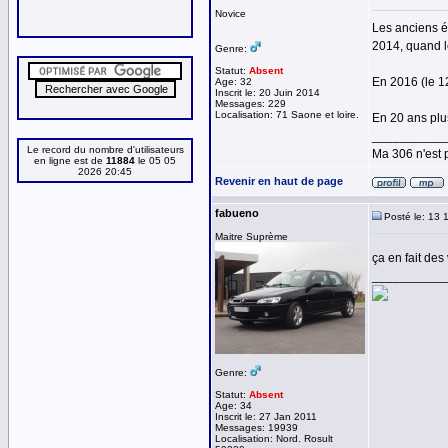
Novice
Les anciens ép
2014, quand le
Genre:
Statut:
Absent
En 2016 (le 1
Age: 32
Inscrit le: 20 Juin 2014
Messages: 229
Localisation: 71 Saone et loire.
En 20 ans plus
__________
Le record du nombre d'utilisateurs
Ma 306 n'est 
en ligne est de
11884
le 05 05
2026 20:45
Revenir en haut de page
fabueno
Posté le: 13 
Maitre Suprème
ça en fait des
__________
Genre:
Statut:
Absent
Age: 34
Inscrit le: 27 Jan 2011
Messages: 19939
Localisation: Nord. Rosult