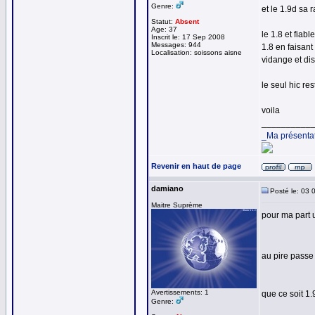
Genre:
et le 1.9d sa 
Statut:
Absent
Age: 37
le 1.8 et fiab
Inscrit le: 17 Sep 2008
Messages: 944
1.8 en faisant
Localisation: soissons aisne
vidange et dist
le seul hic res
voila
__________
_Ma présenta
Revenir en haut de page
damiano
Posté le: 03 
Maitre Suprème
pour ma part 
au pire passe
Avertissements: 1
que ce soit 1.
Genre: