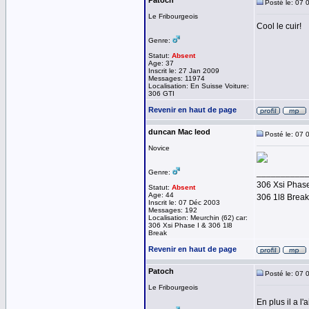
Patoch
Posté le: 07 
Le Fribourgeois
Cool le cuir!
Genre:
Statut:
Absent
Age: 37
Inscrit le: 27 Jan 2009
Messages: 11974
Localisation: En Suisse Voiture:
306 GTI
Revenir en haut de page
duncan Mac leod
Posté le: 07 
Novice
__________
Genre:
306 Xsi Phase
Statut:
Absent
Age: 44
306 1l8 Brea
Inscrit le: 07 Déc 2003
Messages: 192
Localisation: Meurchin (62) car:
306 Xsi Phase I & 306 1l8
Break
Revenir en haut de page
Patoch
Posté le: 07 
Le Fribourgeois
En plus il a l'