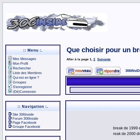
Que choisir pour un b
:: Menu :.
Mes Messages
Aller à la page
1
,
2
Suivante
Mon Profil
Rechercher
306INsID
Liste des Membres
Qui est en ligne ?
Groupes
S'enregistrer
(Dé)Connexion
:: Navigation :.
Site 306Inside
Forum 306Inside
Page Facebook
Groupe Facebook
break de 1999 
reak de 2000 d