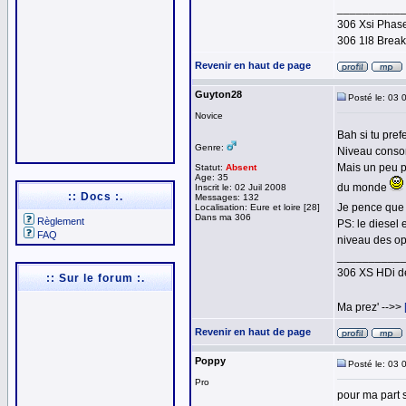
__________
306 Xsi Phase
306 1l8 Brea
Revenir en haut de page
Guyton28
Posté le: 03 
Novice
Bah si tu pref
Genre:
Niveau consom
Mais un peu p
Statut:
Absent
Age: 35
du monde
Inscrit le: 02 Juil 2008
:: Docs :.
Messages: 132
Je pence que l
Localisation: Eure et loire [28]
Dans ma 306
Règlement
PS: le diesel 
FAQ
niveau des op
__________
306 XS HDi de
:: Sur le forum :.
Ma prez' -->>
Revenir en haut de page
Poppy
Posté le: 03 
Pro
pour ma part s