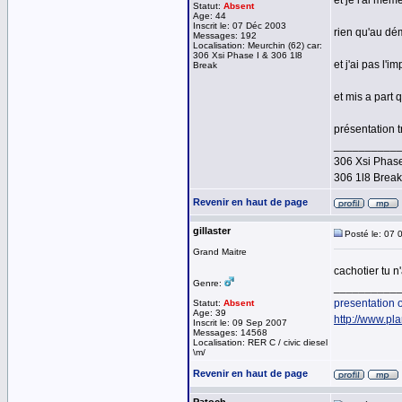
et je l'ai mê
Statut:
Absent
Age: 44
Inscrit le: 07 Déc 2003
rien qu'au dém
Messages: 192
Localisation: Meurchin (62) car:
306 Xsi Phase I & 306 1l8
et j'ai pas l'
Break
et mis a part 
présentation tr
__________
306 Xsi Phase
306 1l8 Brea
Revenir en haut de page
gillaster
Posté le: 07 
Grand Maitre
cachotier tu n'
Genre:
__________
presentation
Statut:
Absent
Age: 39
http://www.pl
Inscrit le: 09 Sep 2007
Messages: 14568
Localisation: RER C / civic diesel
\m/
Revenir en haut de page