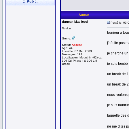
:: Pub :.
Auteur
duncan Mac leod
Posté le: 03 
Novice
bonjour a tous
Genre:
j'hésite pas 
Statut:
Absent
Age: 44
Inscrit le: 07 Déc 2003
je cherche un 
Messages: 192
Localisation: Meurchin (62) car:
306 Xsi Phase I & 306 1l8
je suis tombé
Break
un break de 
un break de 2
nous roulons 
je suis habitu
laquelle des
ne me dites p