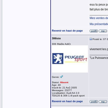
euu tu peux p
fait plus de br
__________
Mes ventes d
Ma présentat
Revenir en haut de page
306iste
Posté le: 07 
306 INsiDe AdiCt
vivement les p
__________
"La Puissance 
Genre:
Statut:
Absent
Age: 40
Inscrit le: 21 Aoû 2005
Messages: 23277
Localisation: Audi A4 2.0
TDI120 & 306 1.4l pack sport
Revenir en haut de page