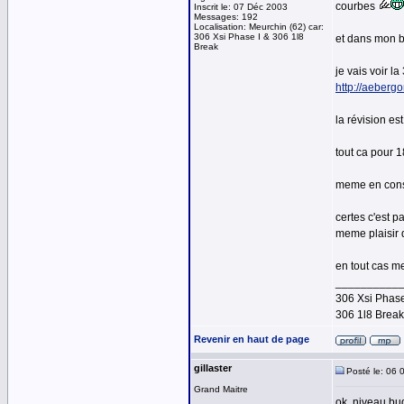
courbes
Inscrit le: 07 Déc 2003
Messages: 192
Localisation: Meurchin (62) car:
306 Xsi Phase I & 306 1l8
et dans mon b
Break
je vais voir 
http://aeber
la révision est 
tout ca pour 
meme en conso
certes c'est p
meme plaisir qu
en tout cas me
__________
306 Xsi Phase
306 1l8 Brea
Revenir en haut de page
gillaster
Posté le: 06 
Grand Maitre
ok, niveau bu