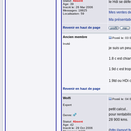
Statut:
Absent
le Hdi se défe
Age: 39
__________
Inscrit le: 26 Mar 2006
Messages: 18825
Mes ventes d
Localisation: 59
Ma présentat
Revenir en haut de page
Ancien membre
Posté le: 03 
Invité
je suis un peu
1.8 c est chian
1.9d c est tro
1.9td ou HDi o
Revenir en haut de page
Wolfi
Posté le: 04 
Expert
petit calcul..
pour rentabili
Genre:
28 900 kms.
Statut:
Absent
Age: 42
Inscrit le: 29 Oct 2006
(
http://amort.