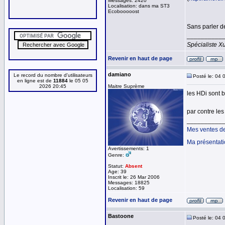
Messages: 2420
Localisation: dans ma ST3
Ecobooooost
Sans parler de
__________
Spécialiste Xu
Revenir en haut de page
damiano
Le record du nombre d'utilisateurs
Posté le: 04 
en ligne est de
11884
le 05 05
2026 20:45
Maitre Suprème
les HDi sont b
par contre les
__________
Mes ventes d
Ma présentat
Avertissements: 1
Genre:
Statut:
Absent
Age: 39
Inscrit le: 26 Mar 2006
Messages: 18825
Localisation: 59
Revenir en haut de page
Bastoone
Posté le: 04 