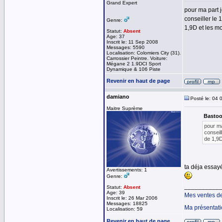
Grand Expert
pour ma part j
conseiller le
Genre:
1,9D et les m
Statut:
Absent
Age: 37
Inscrit le: 11 Sep 2008
Messages: 5590
Localisation: Colomiers City (31).
Carrossier Peintre. Voiture:
Mégane 2 1.9DCI Sport
Dynamique & 106 Piste
Revenir en haut de page
damiano
Posté le: 04 
Maitre Suprème
Bastoo
pour ma
conseil
de 1,9D
ta déja essayé
Avertissements: 1
Genre:
__________
Statut:
Absent
Age: 39
Mes ventes d
Inscrit le: 26 Mar 2006
Messages: 18825
Ma présentat
Localisation: 59
Revenir en haut de page