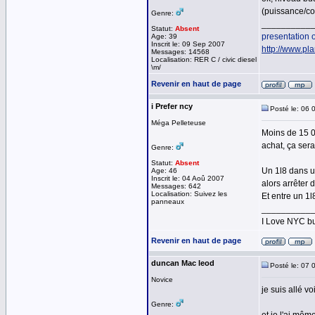
(puissance/co
Genre:
__________
Statut:
Absent
presentation
Age: 39
Inscrit le: 09 Sep 2007
http://www.pl
Messages: 14568
Localisation: RER C / civic diesel
\m/
Revenir en haut de page
i Prefer ncy
Posté le: 06 
Méga Pelleteuse
Moins de 15 00
achat, ça sera
Genre:
Statut:
Absent
Un 1l8 dans un
Age: 46
Inscrit le: 04 Aoû 2007
alors arrêter d
Messages: 642
Localisation: Suivez les
Et entre un 1l
panneaux
__________
I Love NYC b
Revenir en haut de page
duncan Mac leod
Posté le: 07 
Novice
je suis allé voi
Genre: