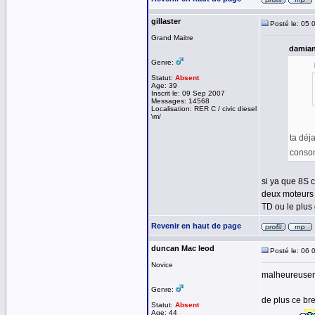
gillaster
Posté le: 05 
Grand Maitre
damian
Genre:
Statut:
Absent
Age: 39
Inscrit le: 09 Sep 2007
Messages: 14568
Localisation: RER C / civic diesel
\m/
ta déj
conso
si ya que 8S 
deux moteurs 
TD ou le plus
Revenir en haut de page
duncan Mac leod
Posté le: 06 
Novice
malheureuseme
Genre:
de plus ce br
Statut:
Absent
Age: 44