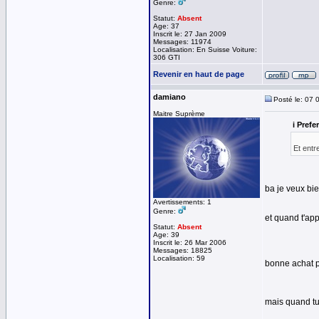
Genre:
Statut:
Absent
Age: 37
Inscrit le: 27 Jan 2009
Messages: 11974
Localisation: En Suisse Voiture:
306 GTI
Revenir en haut de page
damiano
Posté le: 07 
Maitre Suprème
i Prefe
Et entr
ba je veux bie
Avertissements: 1
Genre:
et quand t'ap
Statut:
Absent
Age: 39
Inscrit le: 26 Mar 2006
Messages: 18825
Localisation: 59
bonne achat p
mais quand tu 