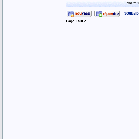
Montrer
306INsID
Page
1
sur
2