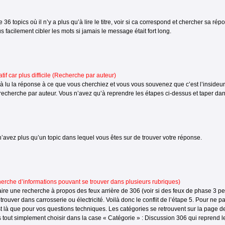
e 36 topics où il n’y a plus qu’à lire le titre, voir si ca correspond et chercher s
s facilement cibler les mots si jamais le message était fort long.
atif car plus difficile (Recherche par auteur)
à lu la réponse à ce que vous cherchiez et vous vous souvenez que c’est l’inside
echerche par auteur. Vous n’avez qu’à reprendre les étapes ci-dessus et taper da
n’avez plus qu’un topic dans lequel vous êtes sur de trouver votre réponse.
erche d’informations pouvant se trouver dans plusieurs rubriques)
aire une recherche à propos des feux arrière de 306 (voir si des feux de phase 3 p
etrouver dans carrosserie ou électricité. Voilà donc le conflit de l’étape 5. Pour ne
t là que pour vos questions techniques. Les catégories se retrouvent sur la page d
s tout simplement choisir dans la case « Catégorie » : Discussion 306 qui reprend les 