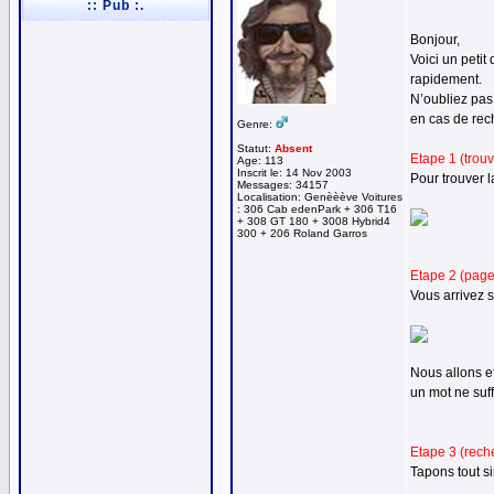
:: Pub :.
Bonjour,
Voici un petit
rapidement.
N’oubliez pas 
en cas de rec
Genre:
Statut:
Absent
Etape 1 (trouv
Age: 113
Inscrit le: 14 Nov 2003
Pour trouver 
Messages: 34157
Localisation: Genèèève Voitures
: 306 Cab edenPark + 306 T16
+ 308 GT 180 + 3008 Hybrid4
300 + 206 Roland Garros
Etape 2 (page 
Vous arrivez 
Nous allons e
un mot ne suff
Etape 3 (rech
Tapons tout s