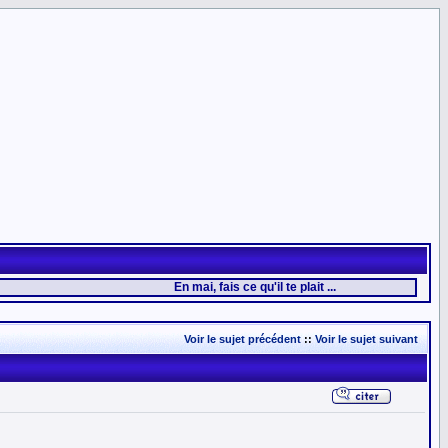
En mai, fais ce qu'il te plait ...
Voir le sujet précédent
::
Voir le sujet suivant