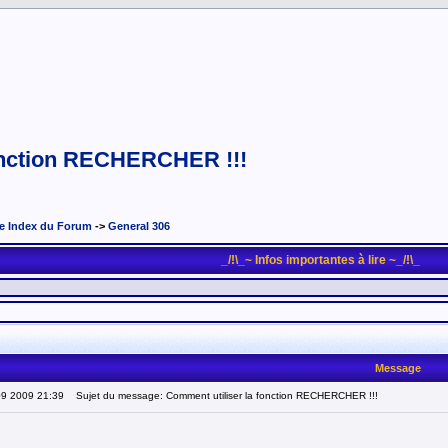
fonction RECHERCHER !!!
e Index du Forum
->
General 306
_/!\_~ Infos importantes à lire ~_/!\_
Message
09 2009 21:39
Sujet du message: Comment utiliser la fonction RECHERCHER !!!