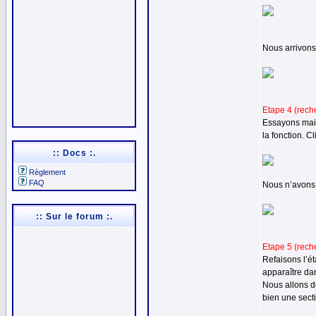
Nous arrivons
Etape 4 (rech
Essayons main
la fonction. C
:: Docs :.
Règlement
FAQ
Nous n’avons 
:: Sur le forum :.
Etape 5 (rech
Refaisons l’é
apparaître dan
Nous allons do
bien une secti