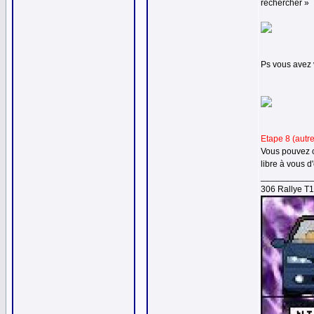
rechercher »
Ps vous avez 
Etape 8 (autre
Vous pouvez co
libre à vous d
__________
306 Rallye T