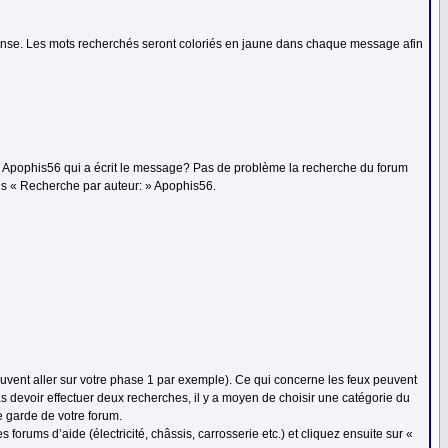
a réponse. Les mots recherchés seront coloriés en jaune dans chaque message afin
ur Apophis56 qui a écrit le message? Pas de problème la recherche du forum
ns « Recherche par auteur: » Apophis56.
euvent aller sur votre phase 1 par exemple). Ce qui concerne les feux peuvent
 pas devoir effectuer deux recherches, il y a moyen de choisir une catégorie du
e garde de votre forum.
forums d’aide (électricité, châssis, carrosserie etc.) et cliquez ensuite sur «