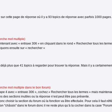
 sur cette page de réponse où il y a 93 topics de réponse avec parfois 1000 pages.
erche mot multiple)
tenant avec « entraxe 306 » en cliquant dans le rond « Rechercher tous les termes 
liquons ensuite sur « rechercher »
déjà plus que 41 topics à regarder pour trouver la réponse. Mais il y a certaineme
erche mot multiple dans le bon forum)
tape 4 avec « entraxe 306 », cochez « Rechercher tous les termes » mais maintenant
s des sections inutiles ou la réponse n’est peut être pas présente.
nc choisir la section du forum où la fonction va être effectuée. Pour cela il faut réflé
on "châssis" dans le forum donc il ne reste plus qu’à la cocher dans la case "Forum