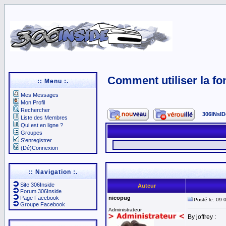
Comment utiliser la 
:: Menu :.
Mes Messages
Mon Profil
Rechercher
306INsID
Liste des Membres
Qui est en ligne ?
Groupes
S'enregistrer
(Dé)Connexion
:: Navigation :.
Site 306Inside
Auteur
Forum 306Inside
Page Facebook
nicopug
Posté le: 09 
Groupe Facebook
Administrateur
By joffrey :