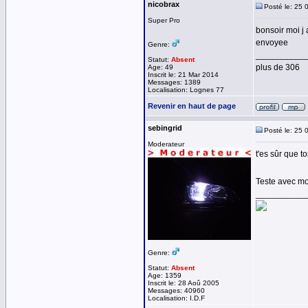
nicobrax
Posté le: 25 
Super Pro
bonsoir moi j
envoyee
Genre:
__________
Statut:
Absent
plus de 306
Age: 49
Inscrit le: 21 Mar 2014
Messages: 1389
Localisation: Lognes 77
Revenir en haut de page
sebingrid
Posté le: 25 
Moderateur
t'es sûr que t
Teste avec m
__________
Genre:
Statut:
Absent
Age: 1359
Inscrit le: 28 Aoû 2005
Messages: 40960
Localisation: I.D.F