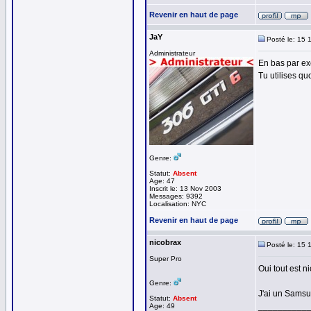
Revenir en haut de page
JaY
Posté le: 15 
Administrateur
En bas par exe
Tu utilises q
Genre:
Statut:
Absent
Age: 47
Inscrit le: 13 Nov 2003
Messages: 9392
Localisation: NYC
Revenir en haut de page
nicobrax
Posté le: 15 
Super Pro
Oui tout est n
Genre:
J'ai un Samsu
Statut:
Absent
__________
Age: 49