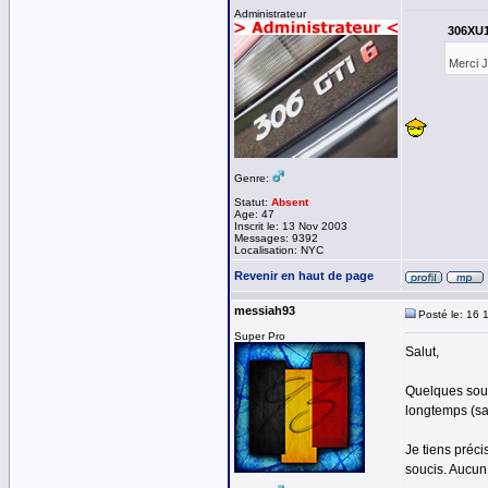
Administrateur
306XU10
Merci J
Genre:
Statut:
Absent
Age: 47
Inscrit le: 13 Nov 2003
Messages: 9392
Localisation: NYC
Revenir en haut de page
messiah93
Posté le: 16 
Super Pro
Salut,
Quelques souci
longtemps (sa
Je tiens préc
soucis. Aucun 