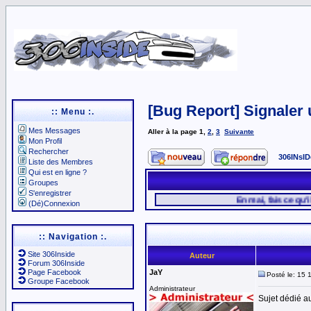
[Bug Report] Signaler 
:: Menu :.
Mes Messages
Aller à la page
1
,
2
,
3
Suivante
Mon Profil
Rechercher
306INsID
Liste des Membres
Qui est en ligne ?
Groupes
S'enregistrer
En mai, fais ce qu'il te plait .
(Dé)Connexion
:: Navigation :.
Site 306Inside
Auteur
Forum 306Inside
Page Facebook
JaY
Posté le: 15 
Groupe Facebook
Administrateur
Sujet dédié a