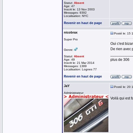
Statut:
Absent
Age: 47
Inscrit le: 13 Nov 2003
Messages: 9392
Localisation: NYC
Revenir en haut de page
nicobrax
Posté le: 15 
Super Pro
Oui c'est biza
De rien avec p
Genre:
__________
Statut:
Absent
plus de 306
Age: 49
Inscrit le: 21 Mar 2014
Messages: 1389
Localisation: Lognes 77
Revenir en haut de page
JaY
Posté le: 20 
Administrateur
Voilà qui est 