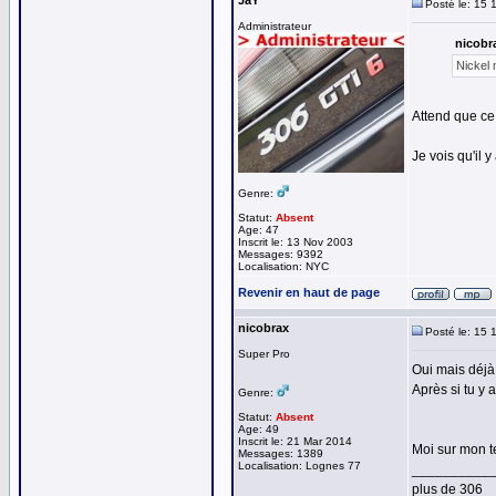
JaY
Posté le: 15 
Administrateur
nicobra
Nickel 
Attend que ce 
Je vois qu'il 
Genre:
Statut:
Absent
Age: 47
Inscrit le: 13 Nov 2003
Messages: 9392
Localisation: NYC
Revenir en haut de page
nicobrax
Posté le: 15 
Super Pro
Oui mais déjà 
Après si tu y 
Genre:
Statut:
Absent
Age: 49
Inscrit le: 21 Mar 2014
Moi sur mon t
Messages: 1389
Localisation: Lognes 77
__________
plus de 306