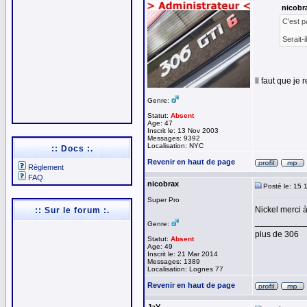
nicobra
C'est p
Serait-
Il faut que je
Genre:
Statut:
Absent
Age: 47
Inscrit le: 13 Nov 2003
Messages: 9392
Localisation: NYC
:: Docs :.
Revenir en haut de page
Règlement
FAQ
nicobrax
Posté le: 15 
Super Pro
Nickel merci à
:: Sur le forum :.
__________
Genre:
plus de 306
Statut:
Absent
Age: 49
Inscrit le: 21 Mar 2014
Messages: 1389
Localisation: Lognes 77
Revenir en haut de page