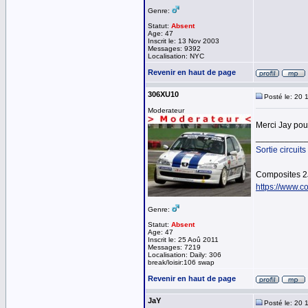
Genre:
Statut:
Absent
Age: 47
Inscrit le: 13 Nov 2003
Messages: 9392
Localisation: NYC
Revenir en haut de page
306XU10
Posté le: 20 
Moderateur
Merci Jay pou
__________
Sortie circuits
Composites 2
https://www.co
Genre:
Statut:
Absent
Age: 47
Inscrit le: 25 Aoû 2011
Messages: 7219
Localisation: Daily: 306
break/loisir:106 swap
Revenir en haut de page
JaY
Posté le: 20 