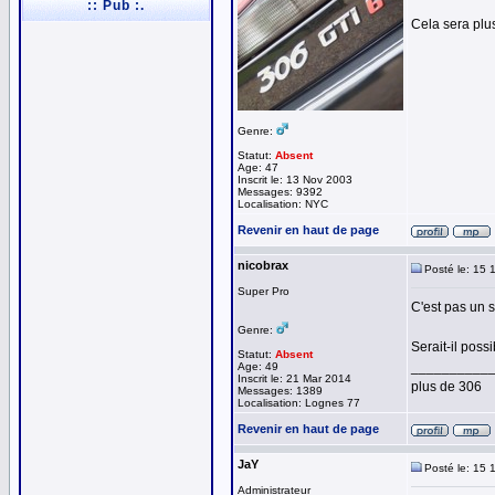
:: Pub :.
Cela sera plus
Genre:
Statut:
Absent
Age: 47
Inscrit le: 13 Nov 2003
Messages: 9392
Localisation: NYC
Revenir en haut de page
nicobrax
Posté le: 15 
Super Pro
C'est pas un 
Genre:
Serait-il poss
Statut:
Absent
__________
Age: 49
Inscrit le: 21 Mar 2014
plus de 306
Messages: 1389
Localisation: Lognes 77
Revenir en haut de page
JaY
Posté le: 15 
Administrateur