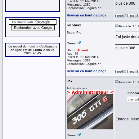
Inscrit le: 21 Mar 2014
plus de 306
Messages: 1389
Localisation: Lognes 77
Revenir en haut de page
nicobrax
Posté le: 15 
Super Pro
J'ai juste deu
__________
Genre:
Le record du nombre d'utilisateurs
plus de 306
en ligne est de
11884
le 05 05
Statut:
Absent
2026 20:45
Age: 49
Inscrit le: 21 Mar 2014
Messages: 1389
Localisation: Lognes 77
Revenir en haut de page
JaY
Posté le: 15 
Administrateur
nicobra
J'ai ju
Etrange. Merci
Genre: