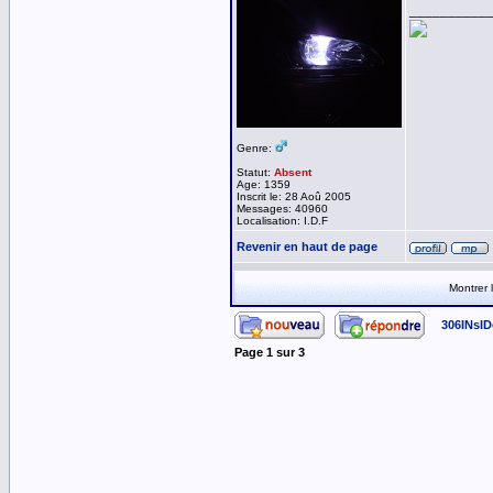
__________
Genre:
Statut:
Absent
Age: 1359
Inscrit le: 28 Aoû 2005
Messages: 40960
Localisation: I.D.F
Revenir en haut de page
Montrer
306INsID
Page
1
sur
3