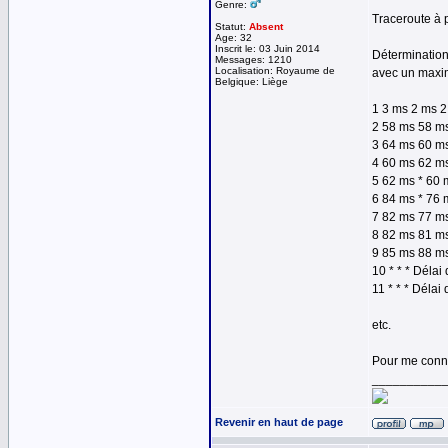
Genre:
Traceroute à 
Statut:
Absent
Age: 32
Inscrit le: 03 Juin 2014
Détermination 
Messages: 1210
Localisation: Royaume de
avec un maxi
Belgique: Liège
1 3 ms 2 ms 2
2 58 ms 58 ms
3 64 ms 60 ms
4 60 ms 62 ms
5 62 ms * 60 
6 84 ms * 76 
7 82 ms 77 m
8 82 ms 81 ms
9 85 ms 88 ms
10 * * * Déla
11 * * * Déla
etc.
Pour me conne
__________
Revenir en haut de page