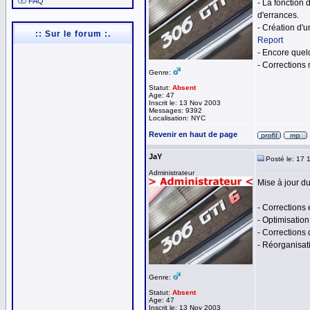
FAQ
- La fonction 
d'errances.
- Création d'
:: Sur le forum :.
Report
- Encore quel
- Corrections
Genre:
Statut:
Absent
Age: 47
Inscrit le: 13 Nov 2003
Messages: 9392
Localisation: NYC
Revenir en haut de page
JaY
Posté le: 17 
Administrateur
Mise à jour du 
- Corrections e
- Optimisation
- Corrections
- Réorganisati
Genre:
Statut:
Absent
Age: 47
Inscrit le: 13 Nov 2003