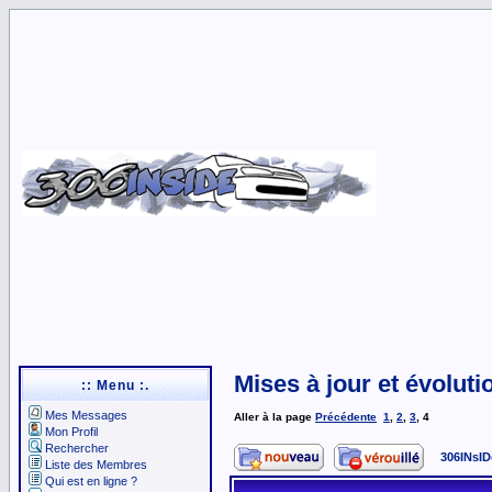
Mises à jour et évoluti
:: Menu :.
Mes Messages
Aller à la page
Précédente
1
,
2
,
3
,
4
Mon Profil
Rechercher
306INsID
Liste des Membres
Qui est en ligne ?