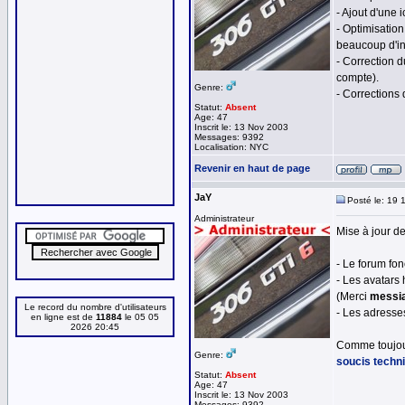
- Ajout d'une 
- Optimisatio
beaucoup d'inf
- Correction d
compte).
Genre:
- Corrections 
Statut:
Absent
Age: 47
Inscrit le: 13 Nov 2003
Messages: 9392
Localisation: NYC
Revenir en haut de page
JaY
Posté le: 19 
Administrateur
Mise à jour d
- Le forum fo
- Les avatars
(Merci
messi
Le record du nombre d'utilisateurs
- Les adresse
en ligne est de
11884
le 05 05
2026 20:45
Comme toujour
Genre:
soucis techn
Statut:
Absent
Age: 47
Inscrit le: 13 Nov 2003
Messages: 9392