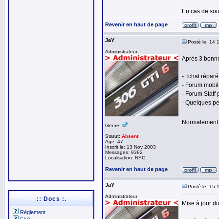
En cas de sou
Revenir en haut de page
JaY
Posté le: 14 
Administrateur
Après 3 bonne
- Tchat réparé
- Forum mobil
- Forum Staff 
- Quelques pet
Normalement t
Genre:
Statut:
Absent
Age: 47
Inscrit le: 13 Nov 2003
Messages: 9392
Localisation: NYC
Revenir en haut de page
JaY
Posté le: 15 
Administrateur
:: Docs :.
Mise à jour du
Règlement