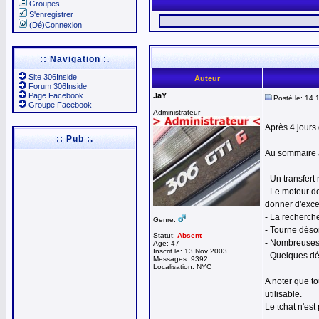
Groupes
S'enregistrer
(Dé)Connexion
:: Navigation :.
Site 306Inside
Auteur
Forum 306Inside
Page Facebook
JaY
Posté le: 14 
Groupe Facebook
Administrateur
Après 4 jours 
:: Pub :.
Au sommaire a
- Un transfer
- Le moteur de
donner d'excel
- La recherch
Genre:
- Tourne déso
Statut:
Absent
- Nombreuses p
Age: 47
Inscrit le: 13 Nov 2003
- Quelques dé
Messages: 9392
Localisation: NYC
A noter que t
utilisable.
Le tchat n'es