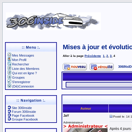
Mises à jour et évoluti
:: Menu :.
Mes Messages
Aller à la page
Précédente
1
,
2
,
3
,
4
Mon Profil
Rechercher
306INsID
Liste des Membres
Qui est en ligne ?
Groupes
S'enregistrer
(Dé)Connexion
:: Navigation :.
Site 306Inside
Auteur
Forum 306Inside
Page Facebook
JaY
Posté le: 14 
Groupe Facebook
Administrateur
Après 4 jours 