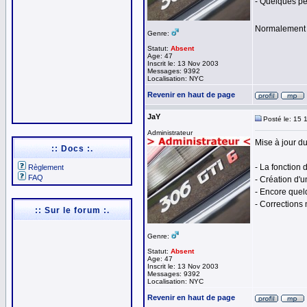
- Quelques pet
Normalement t
Genre:
Statut:
Absent
Age: 47
Inscrit le: 13 Nov 2003
Messages: 9392
Localisation: NYC
Revenir en haut de page
JaY
Posté le: 15 
Administrateur
Mise à jour du
:: Docs :.
- La fonction 
Règlement
FAQ
- Création d'
- Encore quel
- Corrections
:: Sur le forum :.
Genre:
Statut:
Absent
Age: 47
Inscrit le: 13 Nov 2003
Messages: 9392
Localisation: NYC
Revenir en haut de page