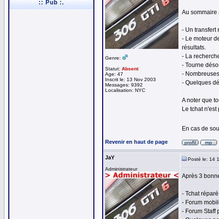
:: Pub :.
Au sommaire a
- Un transfer
- Le moteur de
résultats.
- La recherch
Genre:
- Tourne déso
Statut:
Absent
- Nombreuses p
Age: 47
Inscrit le: 13 Nov 2003
- Quelques dé
Messages: 9392
Localisation: NYC
A noter que t
Le tchat n'es
En cas de sou
Revenir en haut de page
JaY
Posté le: 14 
Administrateur
Après 3 bonne
- Tchat réparé
- Forum mobil
- Forum Staff 