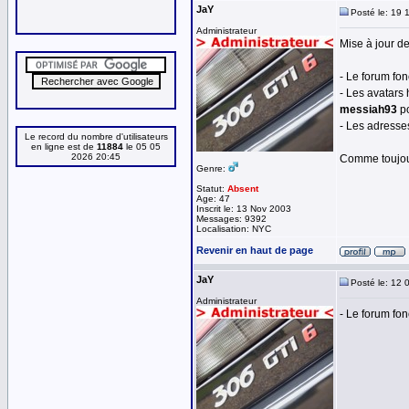
JaY
Posté le: 19 
Administrateur
Mise à jour d
- Le forum fo
- Les avatars
messiah93
po
- Les adresse
Le record du nombre d'utilisateurs
en ligne est de
11884
le 05 05
2026 20:45
Comme toujour
Genre:
Statut:
Absent
Age: 47
Inscrit le: 13 Nov 2003
Messages: 9392
Localisation: NYC
Revenir en haut de page
JaY
Posté le: 12 
Administrateur
- Le forum fo