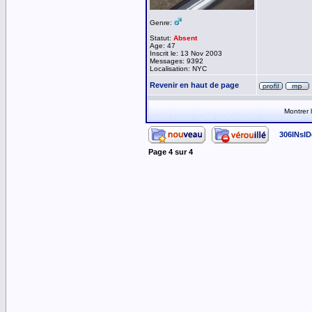
Genre:
Statut:
Absent
Age: 47
Inscrit le: 13 Nov 2003
Messages: 9392
Localisation: NYC
Revenir en haut de page
Montrer
306INsID
Page
4
sur
4