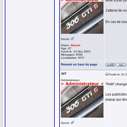
Mise à jour p
J'attend de vo
En cas de so
Genre:
Statut:
Absent
Age: 47
Inscrit le: 13 Nov 2003
Messages: 9392
Localisation: NYC
Revenir en haut de page
JaY
Posté le: 01 
Administrateur
"Petit" change
Les publicité
popup qui devr
Genre: