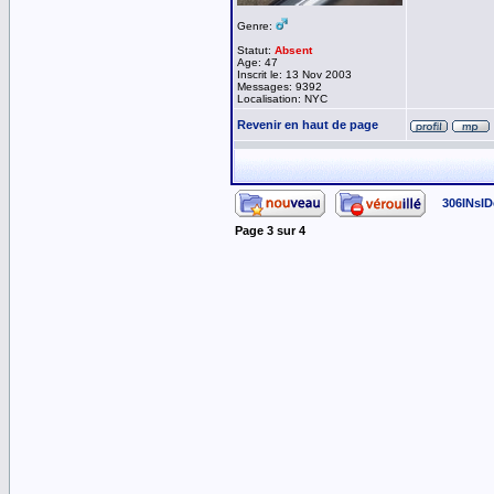
Genre:
Statut:
Absent
Age: 47
Inscrit le: 13 Nov 2003
Messages: 9392
Localisation: NYC
Revenir en haut de page
306INsID
Page
3
sur
4