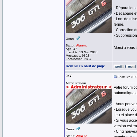
- Réparation 
- Décapage e
- Lors de mise
fermé.
- Correction 
- Suppression
Genre:
Statut:
Absent
Merci à vous 
Age: 47
Inscrit le: 13 Nov 2003
Messages: 9392
Localisation: NYC
Revenir en haut de page
JaY
Posté le: 08 
Administrateur
Votre forum c
automatique d
- Vous pouvez
- Lorsque vou
lieu et place 
- Si vous acc
version est en
Genre:
- Cinq nouvea
Statut:
Absent