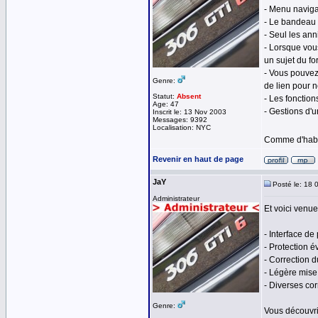
- Menu naviga
- Le bandeau 
- Seul les ann
- Lorsque vo
un sujet du fo
- Vous pouvez
Genre:
de lien pour 
Statut:
Absent
- Les fonction
Age: 47
- Gestions d'u
Inscrit le: 13 Nov 2003
Messages: 9392
Localisation: NYC
Comme d'habit
Revenir en haut de page
JaY
Posté le: 18 
Administrateur
Et voici venu
- Interface de
- Protection é
- Correction d
- Légère mise
- Diverses cor
Genre:
Vous découvr