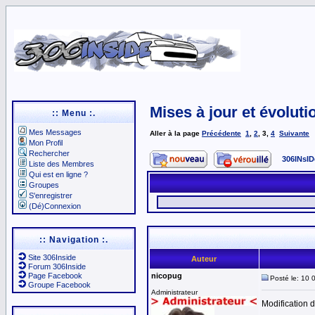
Mises à jour et évoluti
:: Menu :.
Mes Messages
Aller à la page
Précédente
1
,
2
,
3
,
4
Suivante
Mon Profil
Rechercher
306INsID
Liste des Membres
Qui est en ligne ?
Groupes
S'enregistrer
(Dé)Connexion
:: Navigation :.
Site 306Inside
Auteur
Forum 306Inside
Page Facebook
nicopug
Posté le: 10 
Groupe Facebook
Administrateur
Modification 