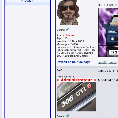
__________
:: Pub :.
306 Rallye T
Genre:
Statut:
Absent
Age: 113
Inscrit le: 14 Nov 2003
Messages: 34157
Localisation: Genèèève Voitures
: 306 Cab edenPark + 306 T16
+ 308 GT 180 + 3008 Hybrid4
300 + 206 Roland Garros
Revenir en haut de page
JaY
Posté le: 21 
Administrateur
Modification 
Genre: