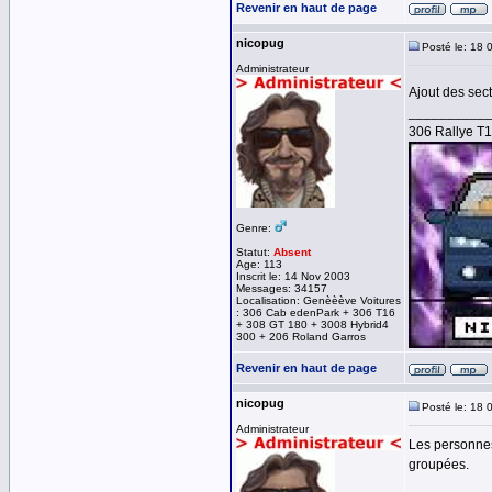
Revenir en haut de page
nicopug
Posté le: 18 
Administrateur
Ajout des sec
__________
306 Rallye T
Genre:
Statut:
Absent
Age: 113
Inscrit le: 14 Nov 2003
Messages: 34157
Localisation: Genèèève Voitures
: 306 Cab edenPark + 306 T16
+ 308 GT 180 + 3008 Hybrid4
300 + 206 Roland Garros
Revenir en haut de page
nicopug
Posté le: 18 
Administrateur
Les personnes
groupées.