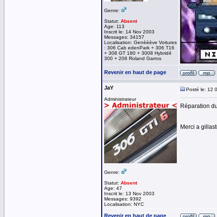
Genre:
Statut:
Absent
Age: 113
Inscrit le: 14 Nov 2003
Messages: 34157
Localisation: Genèèève Voitures
: 306 Cab edenPark + 306 T16
+ 308 GT 180 + 3008 Hybrid4
300 + 206 Roland Garros
Revenir en haut de page
JaY
Posté le: 12 
Administrateur
Réparation du
Merci a gillas
Genre:
Statut:
Absent
Age: 47
Inscrit le: 13 Nov 2003
Messages: 9392
Localisation: NYC
Revenir en haut de page