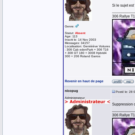
Si le sujet e
__________
306 Rallye T
Genre:
Statut:
Absent
Age: 113
Inscrit le: 14 Nov 2003
Messages: 34157
Localisation: Genèèève Voitures
: 306 Cab edenPark + 306 T16
+ 308 GT 180 + 3008 Hybrid4
300 + 206 Roland Garros
Revenir en haut de page
nicopug
Posté le: 28 
Administrateur
Suppression d
__________
306 Rallye T