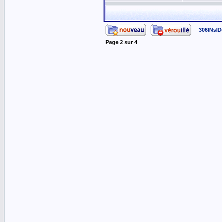
306INsID
Page
2
sur
4