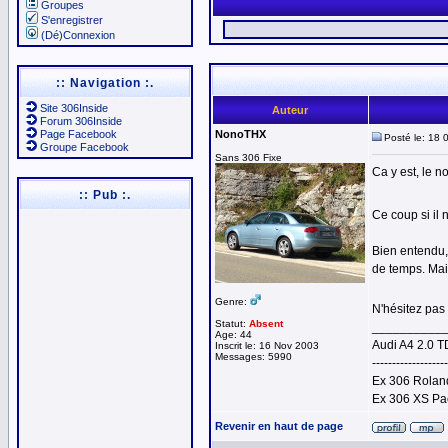
Groupes
S'enregistrer
(Dé)Connexion
:: Navigation :.
Site 306Inside
Auteur
Forum 306Inside
Page Facebook
NonoTHX
Posté le: 18 
Groupe Facebook
Sans 306 Fixe
Ca y est, le no
:: Pub :.
Ce coup si il 
Bien entendu,
de temps. Mais
Genre:
N'hésitez pas 
Statut:
Absent
__________
Age: 44
Audi A4 2.0 T
Inscrit le: 16 Nov 2003
Messages: 5990
-------------------
Ex 306 Roland
Ex 306 XS Pa
Revenir en haut de page