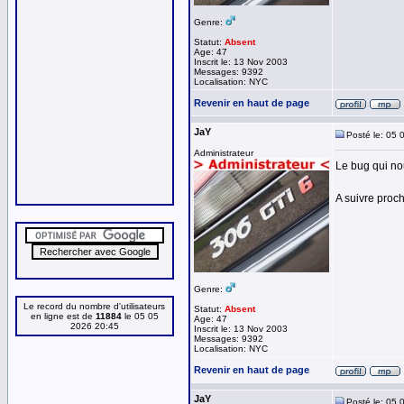
Genre:
Statut:
Absent
Age: 47
Inscrit le: 13 Nov 2003
Messages: 9392
Localisation: NYC
Revenir en haut de page
JaY
Posté le: 05 
Administrateur
Le bug qui nou
A suivre proch
Genre:
Le record du nombre d'utilisateurs
Statut:
Absent
en ligne est de
11884
le 05 05
Age: 47
2026 20:45
Inscrit le: 13 Nov 2003
Messages: 9392
Localisation: NYC
Revenir en haut de page
JaY
Posté le: 05 