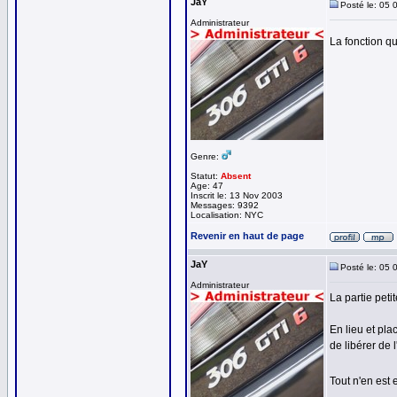
JaY
Posté le: 05 
Administrateur
La fonction qu
Genre:
Statut:
Absent
Age: 47
Inscrit le: 13 Nov 2003
Messages: 9392
Localisation: NYC
Revenir en haut de page
JaY
Posté le: 05 
Administrateur
La partie pet
En lieu et pl
de libérer de 
Tout n'en est