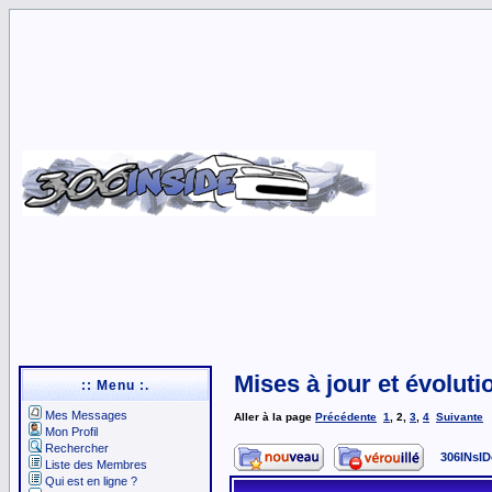
Mises à jour et évoluti
:: Menu :.
Mes Messages
Aller à la page
Précédente
1
,
2
,
3
,
4
Suivante
Mon Profil
Rechercher
306INsID
Liste des Membres
Qui est en ligne ?