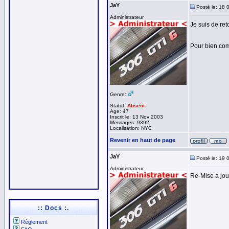
JaY
Posté le: 18 
Administrateur
Je suis de reto
Pour bien comm
Genre:
Statut:
Absent
Age: 47
Inscrit le: 13 Nov 2003
Messages: 9392
Localisation: NYC
Revenir en haut de page
JaY
Posté le: 19 
Administrateur
Re-Mise à jour
:: Docs :.
Règlement