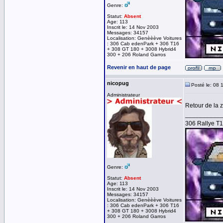
Genre:
Statut:
Absent
Age: 113
Inscrit le: 14 Nov 2003
Messages: 34157
Localisation: Genèèève Voitures
: 306 Cab edenPark + 306 T16
+ 308 GT 180 + 3008 Hybrid4
300 + 206 Roland Garros
Revenir en haut de page
nicopug
Posté le: 08 
Administrateur
Retour de la 
__________
306 Rallye T
Genre:
Statut:
Absent
Age: 113
Inscrit le: 14 Nov 2003
Messages: 34157
Localisation: Genèèève Voitures
: 306 Cab edenPark + 306 T16
+ 308 GT 180 + 3008 Hybrid4
300 + 206 Roland Garros