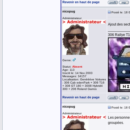
Revenir en haut de page
nicopug
Posté le: 18 
Administrateur
Ajout des sec
__________
306 Rallye T
Genre:
Statut:
Absent
Age: 113
Inscrit le: 14 Nov 2003
Messages: 34157
Localisation: Genèèève Voitures
: 306 Cab edenPark + 306 T16
+ 308 GT 180 + 3008 Hybrid4
300 + 206 Roland Garros
Revenir en haut de page
nicopug
Posté le: 18 
Administrateur
Les personnes
groupées.