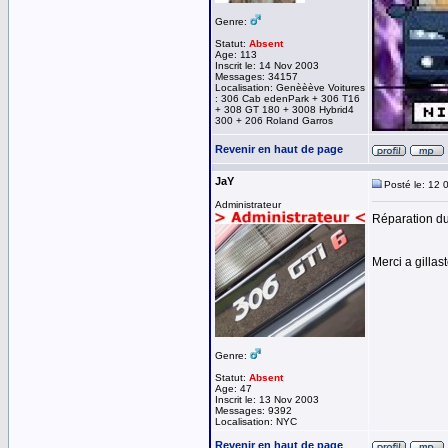
Genre:
Statut:
Absent
Age: 113
Inscrit le: 14 Nov 2003
Messages: 34157
Localisation: Genèèève Voitures
: 306 Cab edenPark + 306 T16
+ 308 GT 180 + 3008 Hybrid4
300 + 206 Roland Garros
Revenir en haut de page
JaY
Posté le: 12 
Administrateur
Réparation du
Merci a gillas
Genre:
Statut:
Absent
Age: 47
Inscrit le: 13 Nov 2003
Messages: 9392
Localisation: NYC
Revenir en haut de page