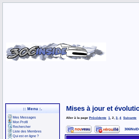
Mises à jour et évoluti
:: Menu :.
Mes Messages
Aller à la page
Précédente
1
,
2
,
3
,
4
Suivante
Mon Profil
Rechercher
306INsID
Liste des Membres
Qui est en ligne ?