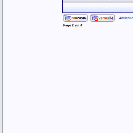
306INsID
Page
2
sur
4