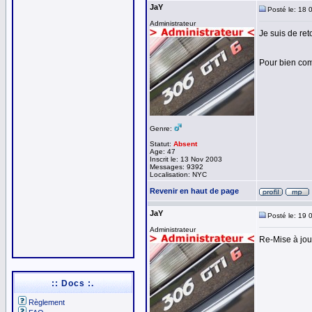
JaY
Posté le: 18 
Administrateur
Je suis de reto
Pour bien comm
Genre:
Statut:
Absent
Age: 47
Inscrit le: 13 Nov 2003
Messages: 9392
Localisation: NYC
Revenir en haut de page
JaY
Posté le: 19 
Administrateur
Re-Mise à jour
:: Docs :.
Règlement