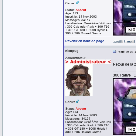
Genre:
Statut:
Absent
Age: 113
Inscrit le: 14 Nov 2003
Messages: 34157
Localisation: Genèèève Voitures
: 306 Cab edenPark + 306 T16
+ 308 GT 180 + 3008 Hybrid4
300 + 206 Roland Garros
Revenir en haut de page
nicopug
Posté le: 08 
Administrateur
Retour de la 
__________
306 Rallye T
Genre:
Statut:
Absent
Age: 113
Inscrit le: 14 Nov 2003
Messages: 34157
Localisation: Genèèève Voitures
: 306 Cab edenPark + 306 T16
+ 308 GT 180 + 3008 Hybrid4
300 + 206 Roland Garros