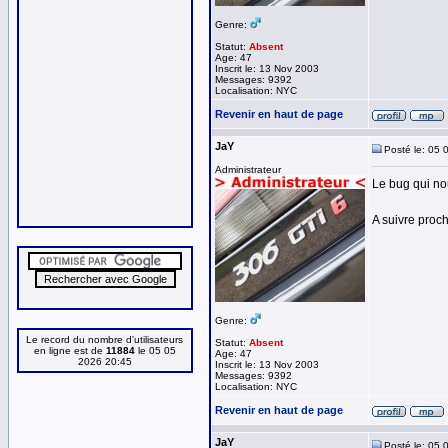
Genre:
Statut:
Absent
Age: 47
Inscrit le: 13 Nov 2003
Messages: 9392
Localisation: NYC
Revenir en haut de page
JaY
Posté le: 05 
Administrateur
Le bug qui nou
A suivre proch
Genre:
Le record du nombre d'utilisateurs
Statut:
Absent
en ligne est de
11884
le 05 05
Age: 47
2026 20:45
Inscrit le: 13 Nov 2003
Messages: 9392
Localisation: NYC
Revenir en haut de page
JaY
Posté le: 05 