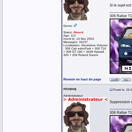
Si le sujet e
__________
306 Rallye T
Genre:
Statut:
Absent
Age: 113
Inscrit le: 14 Nov 2003
Messages: 34157
Localisation: Genèèève Voitures
: 306 Cab edenPark + 306 T16
+ 308 GT 180 + 3008 Hybrid4
300 + 206 Roland Garros
Revenir en haut de page
nicopug
Posté le: 28 
Administrateur
Suppression d
__________
306 Rallye T