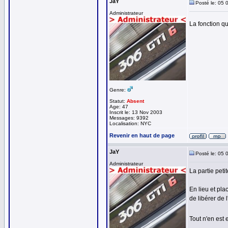
JaY
Posté le: 05 
Administrateur
La fonction qu
Genre:
Statut:
Absent
Age: 47
Inscrit le: 13 Nov 2003
Messages: 9392
Localisation: NYC
Revenir en haut de page
JaY
Posté le: 05 
Administrateur
La partie pet
En lieu et pl
de libérer de 
Tout n'en est