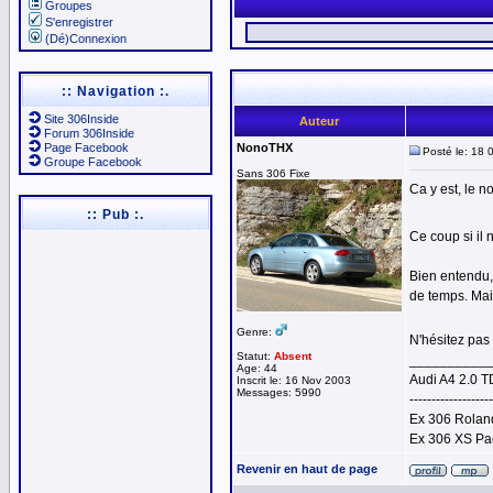
Groupes
S'enregistrer
(Dé)Connexion
:: Navigation :.
Site 306Inside
Auteur
Forum 306Inside
Page Facebook
NonoTHX
Posté le: 18 
Groupe Facebook
Sans 306 Fixe
Ca y est, le no
:: Pub :.
Ce coup si il 
Bien entendu,
de temps. Mais
Genre:
N'hésitez pas 
Statut:
Absent
__________
Age: 44
Audi A4 2.0 T
Inscrit le: 16 Nov 2003
Messages: 5990
-------------------
Ex 306 Roland
Ex 306 XS Pa
Revenir en haut de page