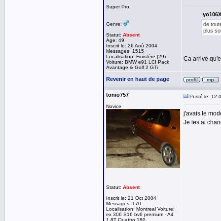
Super Pro
yo106XS
Genre:
de tout
plus sol
Statut:
Absent
Age: 49
Inscrit le: 26 Aoû 2004
Messages: 1515
Localisation: Finistère (29)
Ca arrive qu'e
Voiture: BMW e91 LCI Pack
Avantage & Golf 2 GTi
Revenir en haut de page
tonio757
Posté le: 12 
Novice
j'avais le mo
Je les ai chan
Statut:
Absent
Inscrit le: 21 Oct 2004
Messages: 170
Localisation: Montreal Voiture:
ex 306 S16 bv6 premium - A4
1.8T Quattro 180