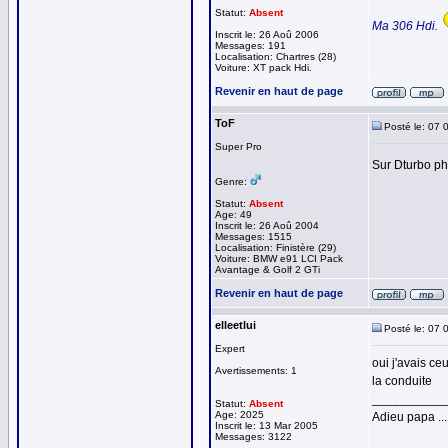
Statut:
Absent
Ma 306 Hdi.
Inscrit le: 26 Aoû 2006
Messages: 191
Localisation: Chartres (28)
Voiture: XT pack Hdi.
Revenir en haut de page
ToF
Posté le: 07 
Super Pro
Sur Dturbo ph
Genre:
Statut:
Absent
Age: 49
Inscrit le: 26 Aoû 2004
Messages: 1515
Localisation: Finistère (29)
Voiture: BMW e91 LCI Pack
Avantage & Golf 2 GTi
Revenir en haut de page
elleetlui
Posté le: 07 
Expert
oui j'avais ce
Avertissements: 1
la conduite
__________
Statut:
Absent
Age: 2025
Adieu papa ...
Inscrit le: 13 Mar 2005
Messages: 3122