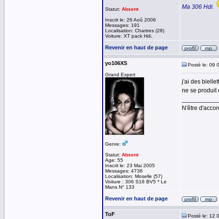
Ma 306 Hdi.
Statut:
Absent
Inscrit le: 26 Aoû 2006
Messages: 191
Localisation: Chartres (28)
Voiture: XT pack Hdi.
Revenir en haut de page
yo106XS
Posté le: 09 
Grand Expert
j'ai des biell
ne se produit 
__________
N'être d'accor
Genre:
Statut:
Absent
Age: 55
Inscrit le: 23 Mai 2005
Messages: 4736
Localisation: Moselle (57)
Voiture : 306 S16 BV5 * Le
Mans N° 133
Revenir en haut de page
ToF
Posté le: 12 