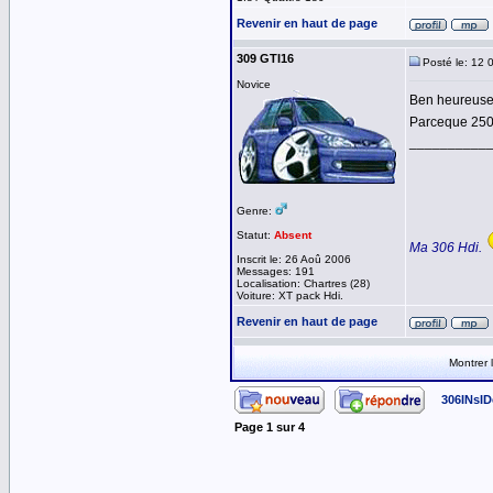
Revenir en haut de page
309 GTI16
Posté le: 12 
Novice
Ben heureus
Parceque 2500
__________
Genre:
Statut:
Absent
Ma 306 Hdi.
Inscrit le: 26 Aoû 2006
Messages: 191
Localisation: Chartres (28)
Voiture: XT pack Hdi.
Revenir en haut de page
Montrer
306INsID
Page
1
sur
4