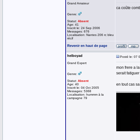
Grand Amateur
ca coûte comb
Genre:
Statut:
Absent
Age: 41
Inscrit le: 24 Sep 2006
Messages: 676
Localisation: Nantes 206 rc bleu
récif
Revenir en haut de page
helboyad
Posté le: 07 
Grand Expert
mon frere a la
serait fatiguer
Genre:
Statut:
Absent
en tout cas sa 
Age: 40
Inscrit le: 04 Oct 2005
__________
Messages: 5368
Localisation: hummm à la
campagne 79