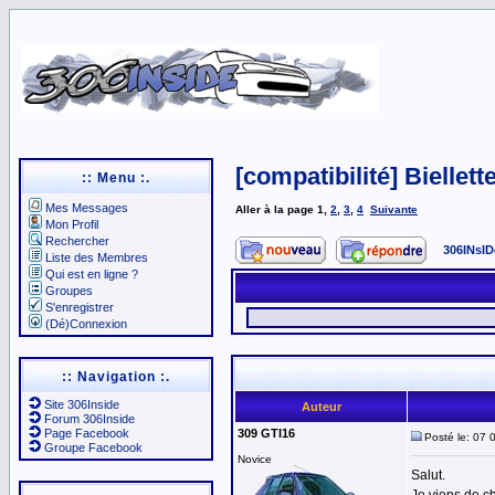
[compatibilité] Biellett
:: Menu :.
Mes Messages
Aller à la page
1
,
2
,
3
,
4
Suivante
Mon Profil
Rechercher
306INsID
Liste des Membres
Qui est en ligne ?
Groupes
S'enregistrer
(Dé)Connexion
:: Navigation :.
Site 306Inside
Auteur
Forum 306Inside
Page Facebook
309 GTI16
Posté le: 07 
Groupe Facebook
Novice
Salut.