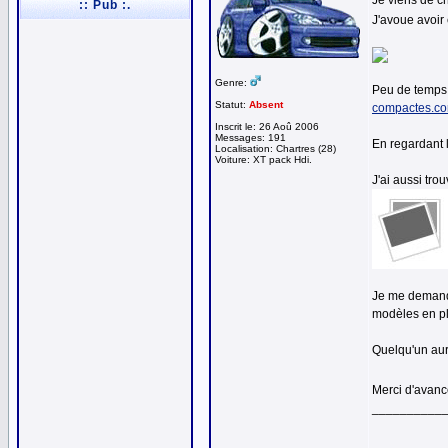
Je viens de c
:: Pub :.
J'avoue avoir 
Genre:
Peu de temps 
Statut:
Absent
compactes.com
Inscrit le: 26 Aoû 2006
Messages: 191
En regardant 
Localisation: Chartres (28)
Voiture: XT pack Hdi.
J'ai aussi tro
Je me demande
modèles en pl
Quelqu'un aur
Merci d'avan
__________