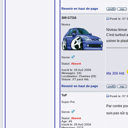
Revenir en haut de page
309 GTI16
Posté le: 07 
Novice
Niveau tenue 
C'est surtout 
usiner le plas
__________
Genre:
Statut:
Absent
Inscrit le: 26 Aoû 2006
Messages: 191
Ma 306 Hdi.
Localisation: Chartres (28)
Voiture: XT pack Hdi.
Revenir en haut de page
ToF
Posté le: 07 
Super Pro
Par contre po
Genre:
suis pas sûr q
Statut:
Absent
Age: 49
Inscrit le: 26 Aoû 2004
Messages: 1515