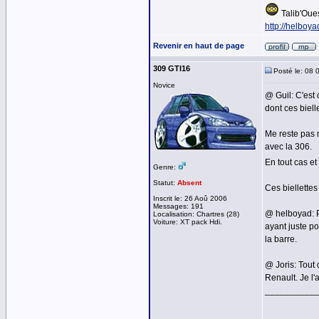
Talib'Oue
http://helboyad
Revenir en haut de page
309 GTI16
Posté le: 08 
Novice
@ Guil: C'est 
dont ces biell
Me reste pas m
avec la 306.
En tout cas et
Genre:
Statut:
Absent
Ces biellette
Inscrit le: 26 Aoû 2006
Messages: 191
@ helboyad: Po
Localisation: Chartres (28)
Voiture: XT pack Hdi.
ayant juste po
la barre.
@ Joris: Tout
Renault. Je l'
__________