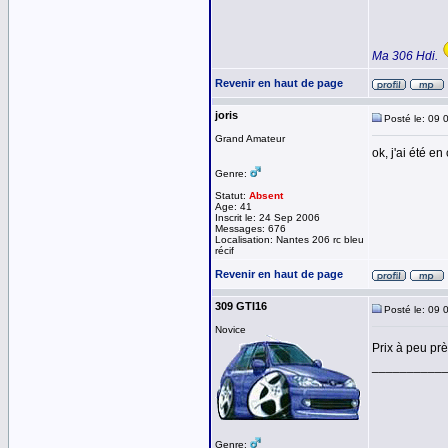
Ma 306 Hdi.
Revenir en haut de page
joris
Posté le: 09 
Grand Amateur
ok, j'ai été e
Genre:
Statut:
Absent
Age: 41
Inscrit le: 24 Sep 2006
Messages: 676
Localisation: Nantes 206 rc bleu
récif
Revenir en haut de page
309 GTI16
Posté le: 09 
Novice
Prix à peu pr
__________
Genre: