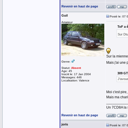
Revenir en haut de page
Guil
Posté le: 07 
Amateur
ToF a é
Sur Dtu
Sur la mienne,
Genre:
Mais j'ai une 
Statut:
Absent
Age: 45
309 GTI
Inscrit le: 17 Jan 2004
Messages: 446
J'avoue
Localisation: Valence
Moi c'est pire
Mais ma chari
__________
Un 7CD8A la s
Revenir en haut de page
joris
Posté le: 07 