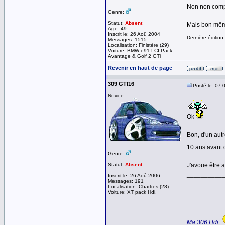
Non non compl
Genre:
Statut:
Absent
Mais bon même
Age: 49
Inscrit le: 26 Aoû 2004
Dernière édition
Messages: 1515
Localisation: Finistère (29)
Voiture: BMW e91 LCI Pack
Avantage & Golf 2 GTi
Revenir en haut de page
309 GTI16
Posté le: 07 
Novice
Ok
Bon, d'un autr
10 ans avant
Genre:
Statut:
Absent
J'avoue être a
__________
Inscrit le: 26 Aoû 2006
Messages: 191
Localisation: Chartres (28)
Voiture: XT pack Hdi.
Ma 306 Hdi.