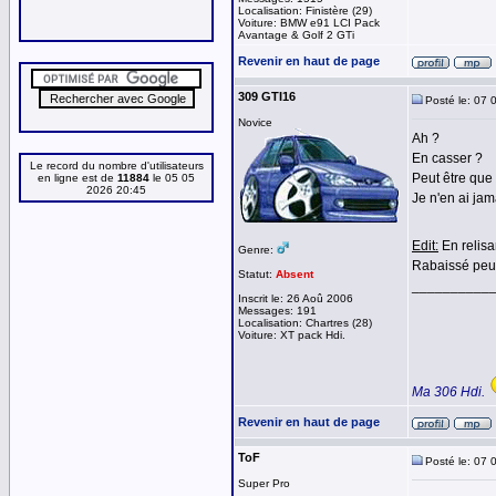
Localisation: Finistère (29)
Voiture: BMW e91 LCI Pack
Avantage & Golf 2 GTi
Revenir en haut de page
309 GTI16
Posté le: 07 
Novice
Ah ?
En casser ?
Le record du nombre d'utilisateurs
Peut être que 
en ligne est de
11884
le 05 05
2026 20:45
Je n'en ai ja
Edit:
En relisan
Genre:
Rabaissé peut
Statut:
Absent
__________
Inscrit le: 26 Aoû 2006
Messages: 191
Localisation: Chartres (28)
Voiture: XT pack Hdi.
Ma 306 Hdi.
Revenir en haut de page
ToF
Posté le: 07 
Super Pro