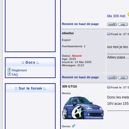
Ma 306 Hdi.
Revenir en haut de page
elleetlui
Posté le: 07 
Expert
Avertissements: 1
oui moi je les
__________
Statut:
Absent
Adieu papa ...
Age: 2025
:: Docs :.
Inscrit le: 13 Mar 2005
Messages: 3122
Règlement
FAQ
Revenir en haut de page
309 GTI16
Posté le: 07 
:: Sur le forum :.
Novice
Donc les meta
16V acav 155, 
__________
Genre: