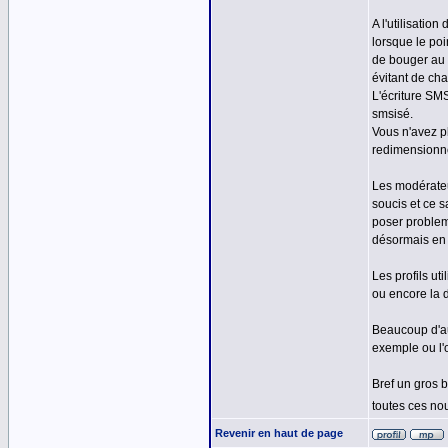
A l'utilisati
lorsque le poi
de bouger au 
évitant de ch
L'écriture SM
smsisé.
Vous n'avez p
redimensionné
Les modérateu
soucis et ce 
poser probleme
désormais en 
Les profils ut
ou encore la d
Beaucoup d'au
exemple ou l'
Bref un gros 
toutes ces no
Revenir en haut de page