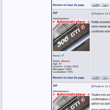
Revenir en haut de page
JaY
Posté le: 15 
Administrateur
Petite évoluti
voire meme ap
conforme entra
Genre:
Statut:
Absent
Age: 47
Inscrit le: 13 Nov 2003
Messages: 9392
Localisation: NYC
Revenir en haut de page
JaY
Posté le: 21 
Administrateur
Toutes nos exc
confirmation 
yahoo ou autre
nous avons a