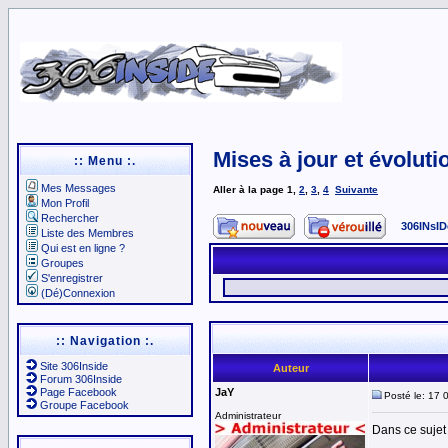
Mises à jour et évoluti
:: Menu :.
Mes Messages
Aller à la page
1
,
2
,
3
,
4
Suivante
Mon Profil
Rechercher
306INsID
Liste des Membres
Qui est en ligne ?
Groupes
S'enregistrer
(Dé)Connexion
:: Navigation :.
Site 306Inside
Auteur
Forum 306Inside
Page Facebook
JaY
Posté le: 17 
Groupe Facebook
Administrateur
Dans ce sujet 