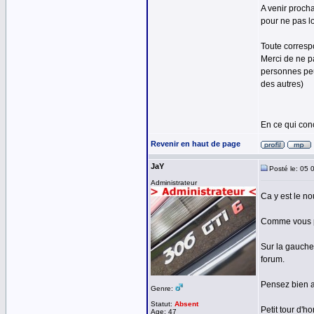
A venir procha
pour ne pas lo
Toute corresp
Merci de ne p
personnes peu
des autres)
En ce qui con
Revenir en haut de page
JaY
Posté le: 05 
Administrateur
Ca y est le no
Comme vous po
Sur la gauche
forum.
Pensez bien a 
Genre:
Statut:
Absent
Petit tour d'
Age: 47