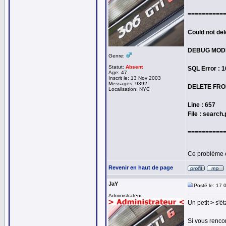
==========
Could not del
DEBUG MOD
Genre:
Statut:
Absent
SQL Error : 
Age: 47
Inscrit le: 13 Nov 2003
Messages: 9392
DELETE FROM
Localisation: NYC
Line : 657
File : search
==========
Ce problème 
Revenir en haut de page
JaY
Posté le: 17 
Administrateur
Un petit
>
s'ét
Si vous rencon