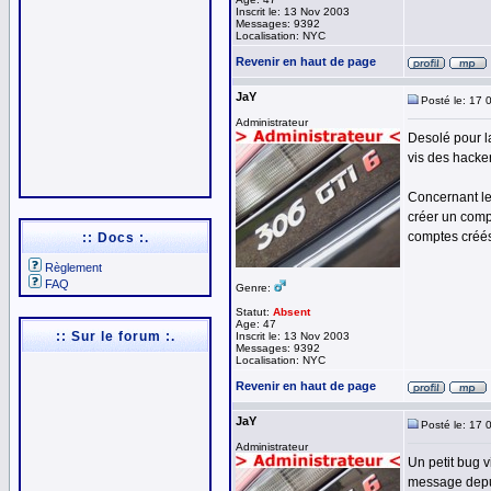
Inscrit le: 13 Nov 2003
Messages: 9392
Localisation: NYC
Revenir en haut de page
JaY
Posté le: 17 
Administrateur
Desolé pour la
vis des hacker
Concernant le
créer un comp
comptes créés
:: Docs :.
Règlement
FAQ
Genre:
Statut:
Absent
Age: 47
:: Sur le forum :.
Inscrit le: 13 Nov 2003
Messages: 9392
Localisation: NYC
Revenir en haut de page
JaY
Posté le: 17 
Administrateur
Un petit bug v
message depui