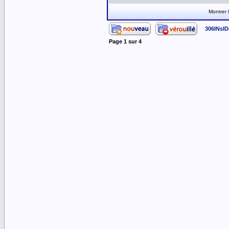
Montrer
306INsID
Page
1
sur
4