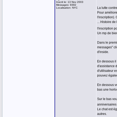
Inscrit le: 13 Nov 2003
Messages: 9392
La lutte contre
Localisation: NYC
Pour améliorer
l'inscription)
... Histoire d
l'inscription 
Un mp de bien
Dans le premi
messages" cli
d'inside.
En dessous il
d'assistance d
d'utilisateur 
pouvez égalem
En dessous vo
bas une horlog
Sur le bas vou
anniversaires 
Le chat est é
autres.