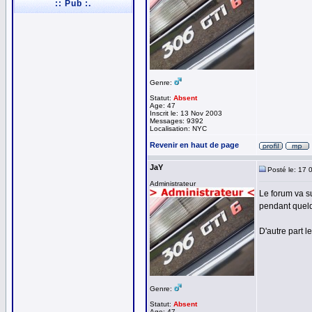
:: Pub :.
Genre:
Statut:
Absent
Age: 47
Inscrit le: 13 Nov 2003
Messages: 9392
Localisation: NYC
Revenir en haut de page
JaY
Posté le: 17 
Administrateur
Le forum va s
pendant quelq
D'autre part l
Genre:
Statut:
Absent
Age: 47