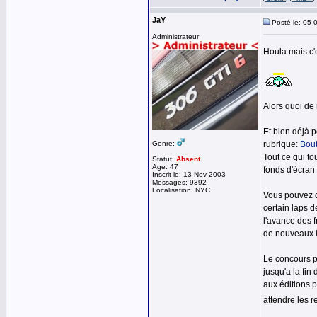
JaY
Posté le: 05 
Administrateur
Houla mais c'e
Alors quoi de 
Et bien déjà 
Genre:
rubrique:
Bout
Tout ce qui to
Statut:
Absent
Age: 47
fonds d'écran
Inscrit le: 13 Nov 2003
Messages: 9392
Localisation: NYC
Vous pouvez d
certain laps d
l'avance des 
de nouveaux in
Le concours p
jusqu'a la fin
aux éditions 
attendre les r