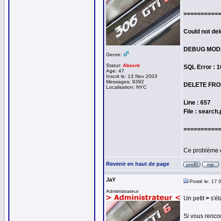
==========
Could not del
DEBUG MOD
Genre:
Statut:
Absent
SQL Error : 
Age: 47
Inscrit le: 13 Nov 2003
Messages: 9392
DELETE FROM
Localisation: NYC
Line : 657
File : search
==========
Ce problème 
Revenir en haut de page
JaY
Posté le: 17 
Administrateur
Un petit
>
s'ét
Si vous rencon