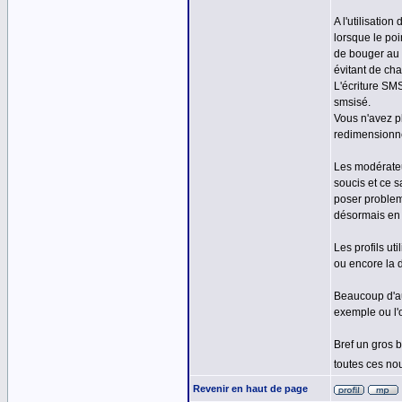
A l'utilisati
lorsque le poi
de bouger au 
évitant de ch
L'écriture SM
smsisé.
Vous n'avez p
redimensionné
Les modérateu
soucis et ce 
poser probleme
désormais en 
Les profils ut
ou encore la d
Beaucoup d'au
exemple ou l'
Bref un gros 
toutes ces no
Revenir en haut de page