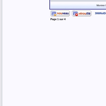
Montrer
306INsID
Page
1
sur
4