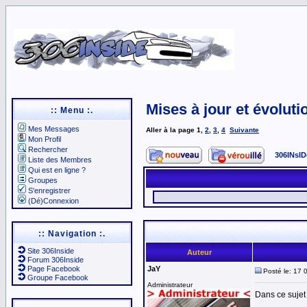
Mises à jour et évoluti
:: Menu :.
Mes Messages
Aller à la page
1
,
2
,
3
,
4
Suivante
Mon Profil
Rechercher
306INsID
Liste des Membres
Qui est en ligne ?
Groupes
S'enregistrer
(Dé)Connexion
:: Navigation :.
Site 306Inside
Auteur
Forum 306Inside
Page Facebook
JaY
Posté le: 17 
Groupe Facebook
Administrateur
Dans ce sujet 