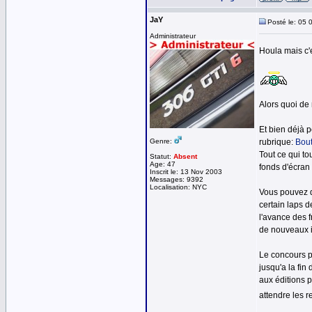
JaY
Posté le: 05 
Administrateur
Houla mais c'e
Alors quoi de 
Et bien déjà 
Genre:
rubrique:
Bout
Tout ce qui to
Statut:
Absent
Age: 47
fonds d'écran
Inscrit le: 13 Nov 2003
Messages: 9392
Localisation: NYC
Vous pouvez d
certain laps d
l'avance des 
de nouveaux in
Le concours p
jusqu'a la fin
aux éditions 
attendre les r