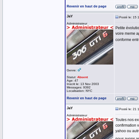
Revenir en haut de page
JaY
Posté le: 15 
Administrateur
Petite évoluti
voire meme ap
conforme entra
Genre:
Statut:
Absent
Age: 47
Inscrit le: 13 Nov 2003
Messages: 9392
Localisation: NYC
Revenir en haut de page
JaY
Posté le: 21 
Administrateur
Toutes nos exc
confirmation 
yahoo ou autre
nous avons a