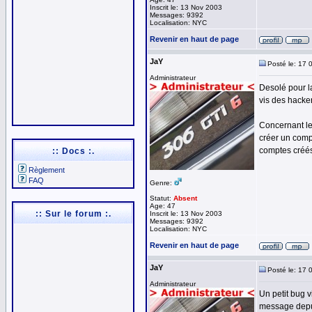
Inscrit le: 13 Nov 2003
Messages: 9392
Localisation: NYC
Revenir en haut de page
JaY
Posté le: 17 
Administrateur
Desolé pour la
vis des hacker
Concernant le
créer un comp
comptes créés
:: Docs :.
Règlement
FAQ
Genre:
Statut:
Absent
Age: 47
:: Sur le forum :.
Inscrit le: 13 Nov 2003
Messages: 9392
Localisation: NYC
Revenir en haut de page
JaY
Posté le: 17 
Administrateur
Un petit bug v
message depui