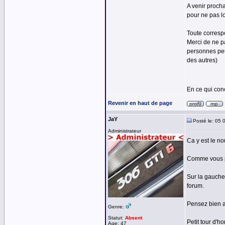
A venir procha
pour ne pas lo
Toute corresp
Merci de ne p
personnes peu
des autres)
En ce qui con
Revenir en haut de page
JaY
Posté le: 05 
Administrateur
Ca y est le no
Comme vous po
Sur la gauche
forum.
Pensez bien a 
Genre:
Statut:
Absent
Petit tour d'
Age: 47