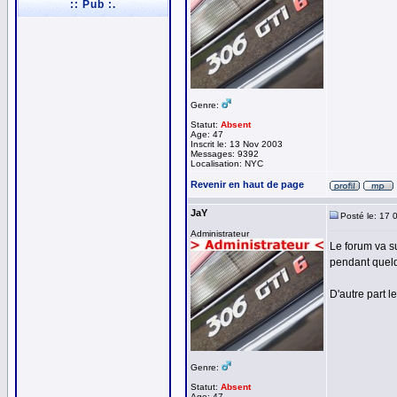
:: Pub :.
Genre:
Statut:
Absent
Age: 47
Inscrit le: 13 Nov 2003
Messages: 9392
Localisation: NYC
Revenir en haut de page
JaY
Posté le: 17 
Administrateur
Le forum va s
pendant quelq
D'autre part l
Genre:
Statut:
Absent
Age: 47