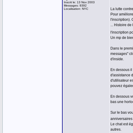
Inscrit le: 13 Nov 2003
Messages: 9392
La lutte contre
Localisation: NYC
Pour améliorer
l'inscription)
... Histoire d
l'inscription 
Un mp de bien
Dans le premi
messages" cli
d'inside.
En dessous il
d'assistance d
d'utilisateur 
pouvez égalem
En dessous vo
bas une horlog
Sur le bas vou
anniversaires 
Le chat est é
autres.