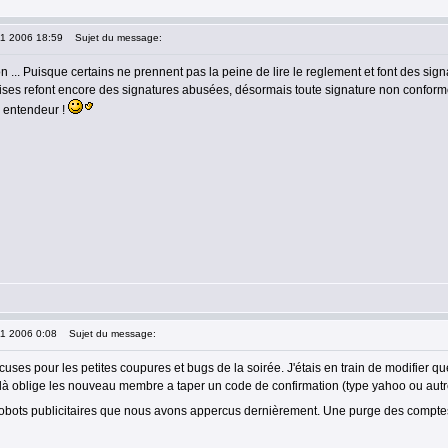
11 2006 18:59
Sujet du message:
on ... Puisque certains ne prennent pas la peine de lire le reglement et font des si
rises refont encore des signatures abusées, désormais toute signature non conforme 
n entendeur !
11 2006 0:08
Sujet du message:
uses pour les petites coupures et bugs de la soirée. J'étais en train de modifier q
elà oblige les nouveau membre a taper un code de confirmation (type yahoo ou autre
 robots publicitaires que nous avons appercus dernièrement. Une purge des compt