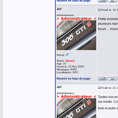
Revenir en haut de page
JaY
Posté le: 15 
Administrateur
Petite évoluti
plusieurs rep
forum ... A bo
Genre:
Statut:
Absent
Age: 47
Inscrit le: 13 Nov 2003
Messages: 9392
Localisation: NYC
Revenir en haut de page
JaY
Posté le: 21 
Administrateur
Toutes nos exc
sur inside. C
bots et autre