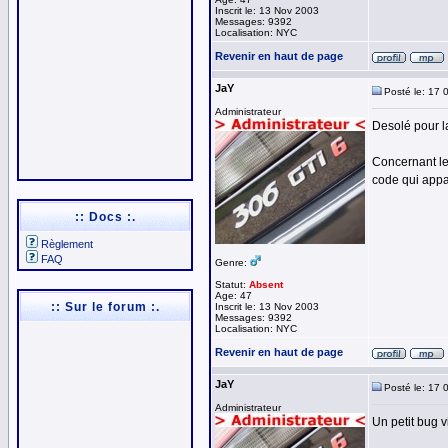
Inscrit le: 13 Nov 2003
Messages: 9392
Localisation: NYC
Revenir en haut de page
JaY
Posté le: 17 
Administrateur
Desolé pour la
Concernant le
code qui appa
:: Docs :.
Règlement
FAQ
Genre:
Statut:
Absent
Age: 47
:: Sur le forum :.
Inscrit le: 13 Nov 2003
Messages: 9392
Localisation: NYC
Revenir en haut de page
JaY
Posté le: 17 
Administrateur
Un petit bug v