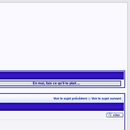
En mai, fais ce qu'il te plait ...
Voir le sujet précédent
::
Voir le sujet suivant