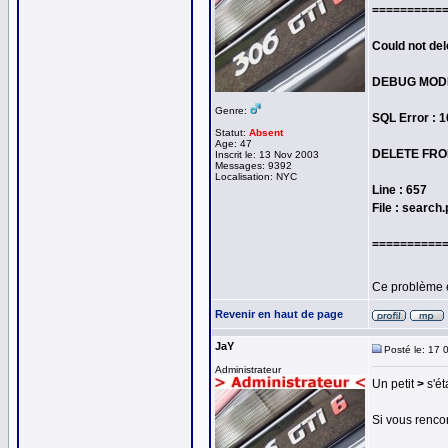
==========
Could not del
DEBUG MOD
Genre:
SQL Error : 
Statut:
Absent
Age: 47
DELETE FROM
Inscrit le: 13 Nov 2003
Messages: 9392
Localisation: NYC
Line : 657
File : search
==========
Ce problème 
Revenir en haut de page
JaY
Posté le: 17 
Administrateur
Un petit
>
s'ét
Si vous rencon