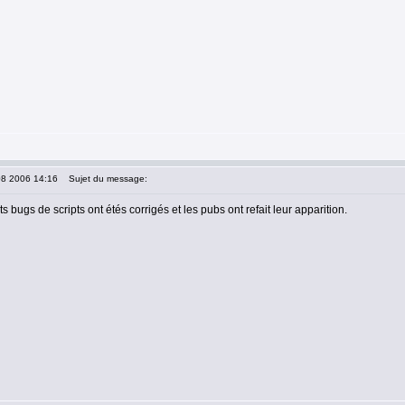
08 2006 14:16
Sujet du message:
s bugs de scripts ont étés corrigés et les pubs ont refait leur apparition.