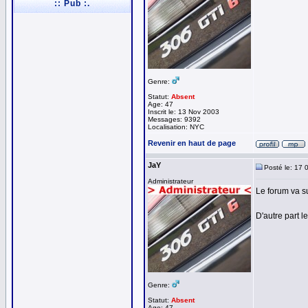
:: Pub :.
Genre:
Statut:
Absent
Age: 47
Inscrit le: 13 Nov 2003
Messages: 9392
Localisation: NYC
Revenir en haut de page
JaY
Posté le: 17 
Administrateur
Le forum va s
D'autre part l
Genre:
Statut:
Absent
Age: 47