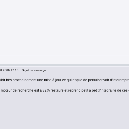
08 2006 17:10
Sujet du message:
ubir très prochainement une mise à jour ce qui risque de perturber voir d'interom
e moteur de recherche est a 82% restauré et reprend petit a petit l'intégralité de ces