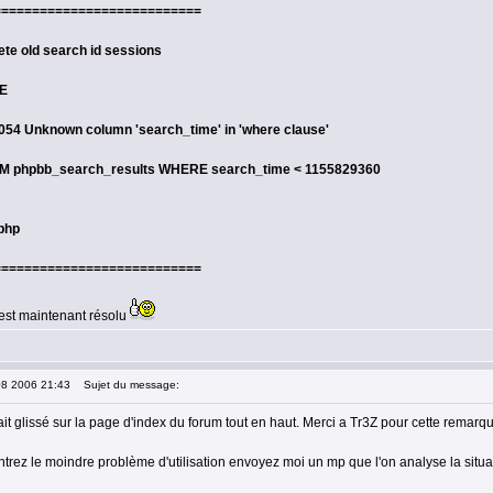
===========================
ete old search id sessions
E
1054 Unknown column 'search_time' in 'where clause'
 phpbb_search_results WHERE search_time < 1155829360
.php
===========================
est maintenant résolu
08 2006 21:43
Sujet du message:
ait glissé sur la page d'index du forum tout en haut. Merci a Tr3Z pour cette remarq
trez le moindre problème d'utilisation envoyez moi un mp que l'on analyse la situa