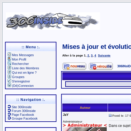
Mises à jour et évoluti
:: Menu :.
Mes Messages
Aller à la page
1
,
2
,
3
,
4
Suivante
Mon Profil
Rechercher
306INsID
Liste des Membres
Qui est en ligne ?
Groupes
S'enregistrer
(Dé)Connexion
:: Navigation :.
Site 306Inside
Auteur
Forum 306Inside
Page Facebook
JaY
Posté le: 17 
Groupe Facebook
Administrateur
Dans ce sujet 