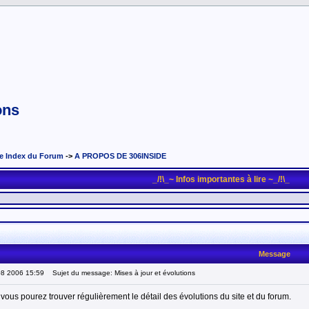
ons
e Index du Forum
->
A PROPOS DE 306INSIDE
_/!\_~ Infos importantes à lire ~_/!\_
Message
08 2006 15:59
Sujet du message: Mises à jour et évolutions
vous pourez trouver régulièrement le détail des évolutions du site et du forum.