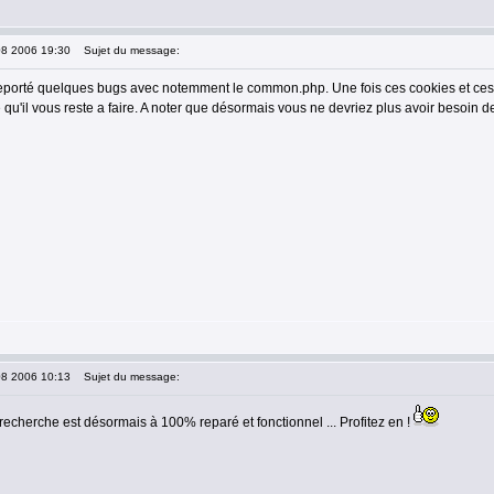
08 2006 19:30
Sujet du message:
eporté quelques bugs avec notemment le common.php. Une fois ces cookies et ces
qu'il vous reste a faire. A noter que désormais vous ne devriez plus avoir besoin d
08 2006 10:13
Sujet du message:
recherche est désormais à 100% reparé et fonctionnel ... Profitez en !