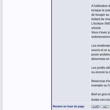
A l'utilisati
lorsque le poi
de bouger au 
évitant de ch
L'écriture SM
smsisé.
Vous n'avez p
redimensionné
Les modérateu
soucis et ce 
poser probleme
désormais en 
Les profils ut
ou encore la d
Beaucoup d'au
exemple ou l'
Bref un gros 
toutes ces no
Revenir en haut de page