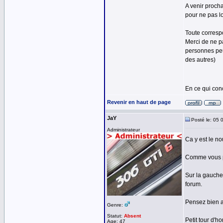
A venir procha
pour ne pas lo
Toute corresp
Merci de ne p
personnes peu
des autres)
En ce qui con
Revenir en haut de page
JaY
Posté le: 05 
Administrateur
Ca y est le no
Comme vous po
Sur la gauche
forum.
Pensez bien a 
Genre:
Statut:
Absent
Petit tour d'
Age: 47