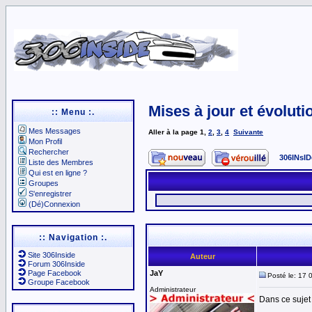
Mises à jour et évoluti
:: Menu :.
Mes Messages
Aller à la page
1
,
2
,
3
,
4
Suivante
Mon Profil
Rechercher
306INsID
Liste des Membres
Qui est en ligne ?
Groupes
S'enregistrer
(Dé)Connexion
:: Navigation :.
Site 306Inside
Auteur
Forum 306Inside
Page Facebook
JaY
Posté le: 17 
Groupe Facebook
Administrateur
Dans ce sujet 