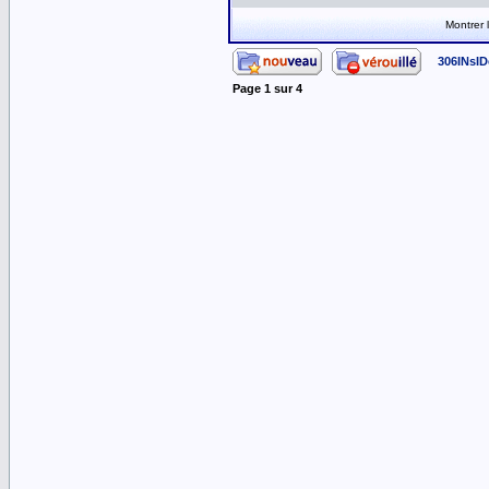
Montrer
306INsID
Page
1
sur
4