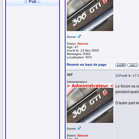
:: Pub :.
Genre:
Statut:
Absent
Age: 47
Inscrit le: 13 Nov 2003
Messages: 9392
Localisation: NYC
Revenir en haut de page
JaY
Posté le: 17 
Administrateur
Le forum va s
pendant quelq
D'autre part l
Genre:
Statut:
Absent
Age: 47