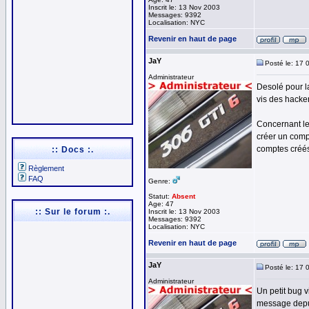
Inscrit le: 13 Nov 2003
Messages: 9392
Localisation: NYC
Revenir en haut de page
JaY
Posté le: 17 
Administrateur
Desolé pour la
vis des hacker
Concernant le
créer un comp
comptes créés
:: Docs :.
Règlement
FAQ
Genre:
Statut:
Absent
Age: 47
:: Sur le forum :.
Inscrit le: 13 Nov 2003
Messages: 9392
Localisation: NYC
Revenir en haut de page
JaY
Posté le: 17 
Administrateur
Un petit bug v
message depui