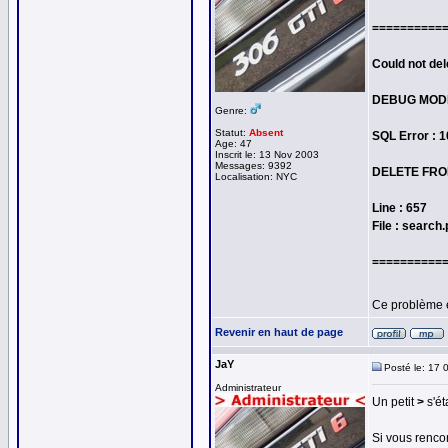
==========
Could not del
DEBUG MOD
Genre:
Statut:
Absent
SQL Error : 
Age: 47
Inscrit le: 13 Nov 2003
Messages: 9392
DELETE FROM
Localisation: NYC
Line : 657
File : search
==========
Ce problème 
Revenir en haut de page
JaY
Posté le: 17 
Administrateur
Un petit
>
s'ét
Si vous rencon