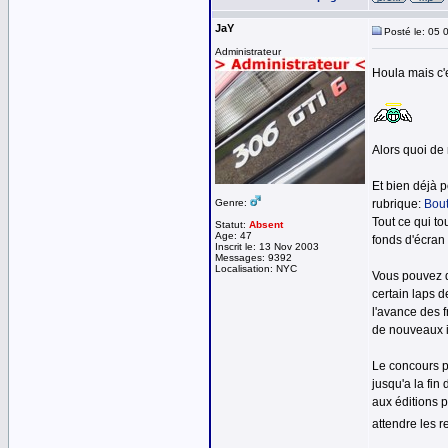
JaY
Posté le: 05 
Administrateur
Houla mais c'e
Alors quoi de 
Et bien déjà 
Genre:
rubrique:
Bout
Tout ce qui to
Statut:
Absent
Age: 47
fonds d'écran
Inscrit le: 13 Nov 2003
Messages: 9392
Localisation: NYC
Vous pouvez d
certain laps d
l'avance des 
de nouveaux in
Le concours p
jusqu'a la fin
aux éditions 
attendre les r