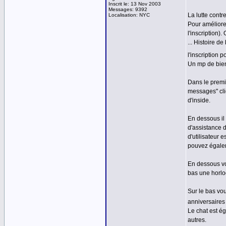
Inscrit le: 13 Nov 2003
Messages: 9392
La lutte contre
Localisation: NYC
Pour améliorer
l'inscription)
... Histoire d
l'inscription 
Un mp de bien
Dans le premi
messages" cli
d'inside.
En dessous il
d'assistance d
d'utilisateur 
pouvez égalem
En dessous vo
bas une horlog
Sur le bas vou
anniversaires 
Le chat est é
autres.