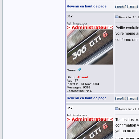
Revenir en haut de page
JaY
Posté le: 15 
Administrateur
Petite évoluti
voire meme ap
conforme entra
Genre:
Statut:
Absent
Age: 47
Inscrit le: 13 Nov 2003
Messages: 9392
Localisation: NYC
Revenir en haut de page
JaY
Posté le: 21 
Administrateur
Toutes nos exc
confirmation 
yahoo ou autre
nous avons a