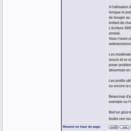
A l'utilisati
lorsque le poi
de bouger au 
évitant de ch
L'écriture SM
smsisé.
Vous n'avez p
redimensionné
Les modérateu
soucis et ce 
poser probleme
désormais en 
Les profils ut
ou encore la d
Beaucoup d'au
exemple ou l'
Bref un gros 
toutes ces no
Revenir en haut de page