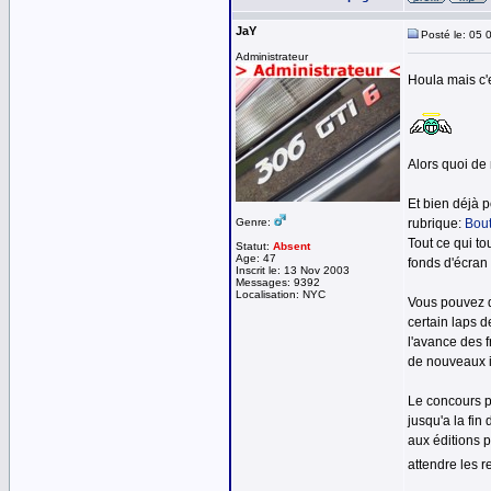
JaY
Posté le: 05 
Administrateur
Houla mais c'e
Alors quoi de 
Et bien déjà 
Genre:
rubrique:
Bout
Tout ce qui to
Statut:
Absent
Age: 47
fonds d'écran
Inscrit le: 13 Nov 2003
Messages: 9392
Localisation: NYC
Vous pouvez d
certain laps d
l'avance des 
de nouveaux in
Le concours p
jusqu'a la fin
aux éditions 
attendre les r