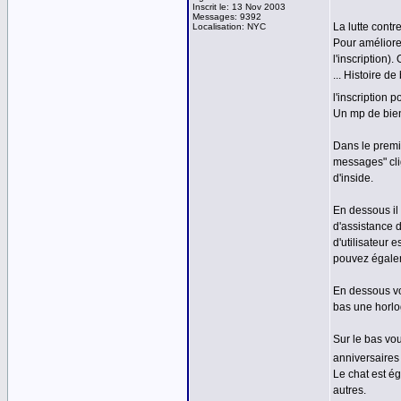
Inscrit le: 13 Nov 2003
Messages: 9392
La lutte contre
Localisation: NYC
Pour améliorer
l'inscription)
... Histoire d
l'inscription 
Un mp de bien
Dans le premi
messages" cli
d'inside.
En dessous il
d'assistance d
d'utilisateur 
pouvez égalem
En dessous vo
bas une horlog
Sur le bas vou
anniversaires 
Le chat est é
autres.