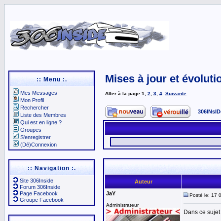
Mises à jour et évoluti
:: Menu :.
Mes Messages
Aller à la page
1
,
2
,
3
,
4
Suivante
Mon Profil
Rechercher
306INsID
Liste des Membres
Qui est en ligne ?
Groupes
S'enregistrer
(Dé)Connexion
:: Navigation :.
Site 306Inside
Auteur
Forum 306Inside
Page Facebook
JaY
Posté le: 17 
Groupe Facebook
Administrateur
Dans ce sujet 