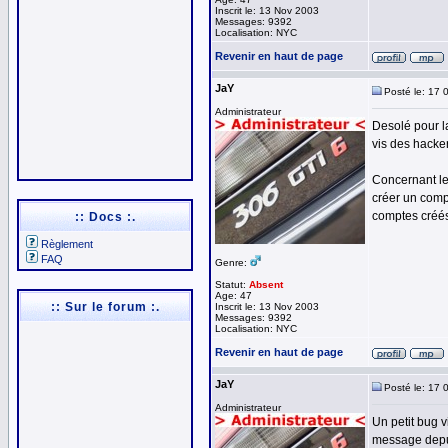
Inscrit le: 13 Nov 2003
Messages: 9392
Localisation: NYC
Revenir en haut de page
JaY
Posté le: 17 
Administrateur
Desolé pour la
vis des hacker
Concernant le
créer un comp
comptes créés
:: Docs :.
Règlement
FAQ
Genre:
Statut:
Absent
Age: 47
:: Sur le forum :.
Inscrit le: 13 Nov 2003
Messages: 9392
Localisation: NYC
Revenir en haut de page
JaY
Posté le: 17 
Administrateur
Un petit bug v
message depui