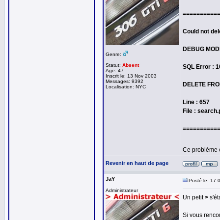
==========
Could not del
DEBUG MOD
Genre:
Statut:
Absent
SQL Error : 
Age: 47
Inscrit le: 13 Nov 2003
Messages: 9392
DELETE FROM
Localisation: NYC
Line : 657
File : search
==========
Ce problème 
Revenir en haut de page
JaY
Posté le: 17 
Administrateur
Un petit
>
s'ét
Si vous rencon