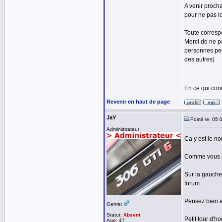
A venir procha
pour ne pas lo
Toute corresp
Merci de ne p
personnes peu
des autres)
En ce qui con
Revenir en haut de page
JaY
Posté le: 05 
Administrateur
Ca y est le no
Comme vous po
Sur la gauche
forum.
Pensez bien a 
Genre:
Statut:
Absent
Petit tour d'
Age: 47