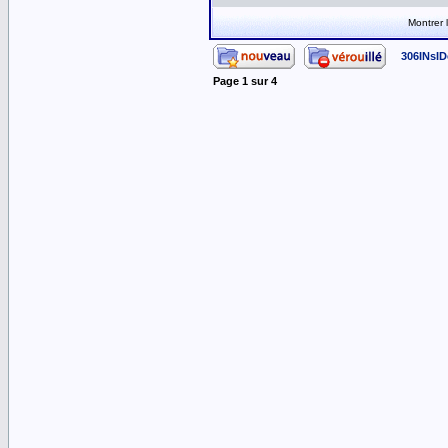
Montrer
306INsID
Page
1
sur
4