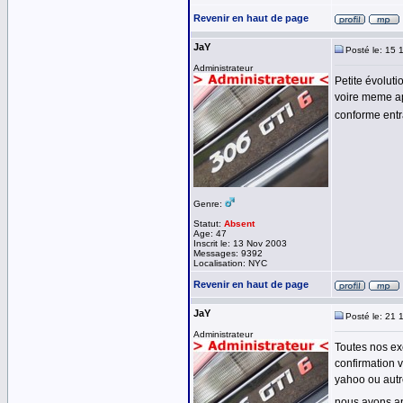
Revenir en haut de page
JaY
Posté le: 15 
Administrateur
Petite évoluti
voire meme ap
conforme entra
Genre:
Statut:
Absent
Age: 47
Inscrit le: 13 Nov 2003
Messages: 9392
Localisation: NYC
Revenir en haut de page
JaY
Posté le: 21 
Administrateur
Toutes nos exc
confirmation 
yahoo ou autre
nous avons a