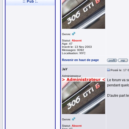
:: Pub :.
Genre:
Statut:
Absent
Age: 47
Inscrit le: 13 Nov 2003
Messages: 9392
Localisation: NYC
Revenir en haut de page
JaY
Posté le: 17 
Administrateur
Le forum va s
pendant quelq
D'autre part l
Genre:
Statut:
Absent
Age: 47