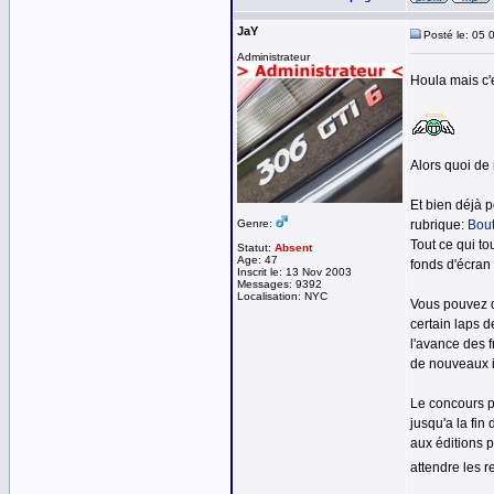
JaY
Posté le: 05 
Administrateur
Houla mais c'e
Alors quoi de 
Et bien déjà 
Genre:
rubrique:
Bout
Tout ce qui to
Statut:
Absent
Age: 47
fonds d'écran
Inscrit le: 13 Nov 2003
Messages: 9392
Localisation: NYC
Vous pouvez d
certain laps d
l'avance des 
de nouveaux in
Le concours p
jusqu'a la fin
aux éditions 
attendre les r