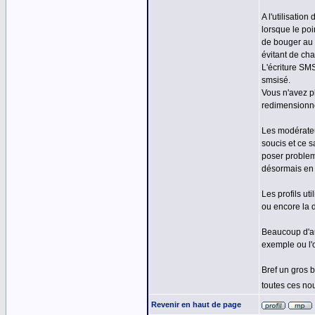
A l'utilisati
lorsque le poi
de bouger au 
évitant de ch
L'écriture SM
smsisé.
Vous n'avez p
redimensionné
Les modérateu
soucis et ce 
poser probleme
désormais en 
Les profils ut
ou encore la d
Beaucoup d'au
exemple ou l'
Bref un gros 
toutes ces no
Revenir en haut de page