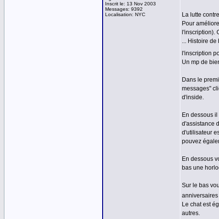
Inscrit le: 13 Nov 2003
Messages: 9392
La lutte contre
Localisation: NYC
Pour améliorer
l'inscription)
... Histoire d
l'inscription 
Un mp de bien
Dans le premi
messages" cli
d'inside.
En dessous il
d'assistance d
d'utilisateur 
pouvez égalem
En dessous vo
bas une horlog
Sur le bas vou
anniversaires 
Le chat est é
autres.