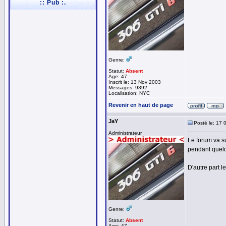
:: Pub :.
Genre:
Statut:
Absent
Age: 47
Inscrit le: 13 Nov 2003
Messages: 9392
Localisation: NYC
Revenir en haut de page
JaY
Posté le: 17 
Administrateur
Le forum va s
pendant quelq
D'autre part l
Genre:
Statut:
Absent
Age: 47