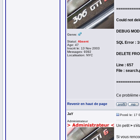
==========
Could not del
DEBUG MOD
Genre:
Statut:
Absent
SQL Error : 
Age: 47
Inscrit le: 13 Nov 2003
Messages: 9392
DELETE FROM
Localisation: NYC
Line : 657
File : search
==========
Ce problème 
Revenir en haut de page
JaY
Posté le: 17 
Administrateur
Un petit
>
s'ét
Si vous rencon