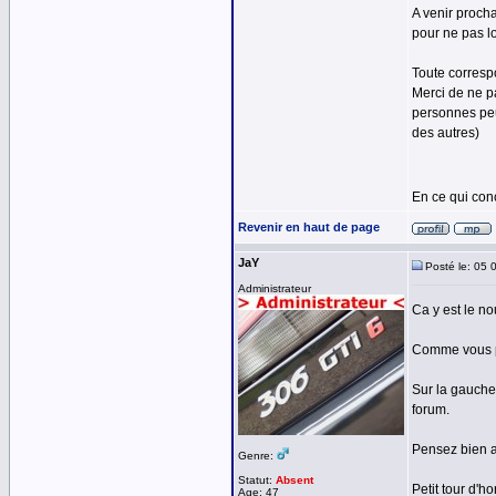
A venir procha
pour ne pas lo
Toute corresp
Merci de ne p
personnes peu
des autres)
En ce qui con
Revenir en haut de page
JaY
Posté le: 05 
Administrateur
Ca y est le no
Comme vous po
Sur la gauche
forum.
Pensez bien a 
Genre:
Statut:
Absent
Petit tour d'
Age: 47