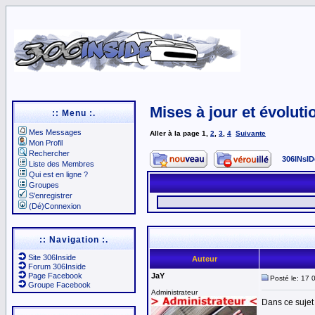
Mises à jour et évoluti
:: Menu :.
Mes Messages
Aller à la page
1
,
2
,
3
,
4
Suivante
Mon Profil
Rechercher
306INsID
Liste des Membres
Qui est en ligne ?
Groupes
S'enregistrer
(Dé)Connexion
:: Navigation :.
Site 306Inside
Auteur
Forum 306Inside
Page Facebook
JaY
Posté le: 17 
Groupe Facebook
Administrateur
Dans ce sujet 