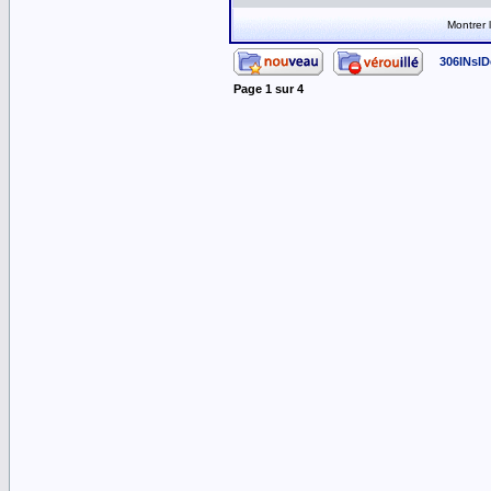
Montrer
306INsID
Page
1
sur
4