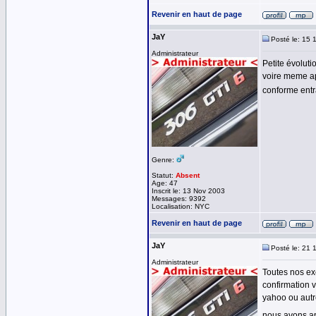
Revenir en haut de page
JaY
Posté le: 15 
Administrateur
Petite évoluti
voire meme ap
conforme entra
Genre:
Statut:
Absent
Age: 47
Inscrit le: 13 Nov 2003
Messages: 9392
Localisation: NYC
Revenir en haut de page
JaY
Posté le: 21 
Administrateur
Toutes nos exc
confirmation 
yahoo ou autre
nous avons a