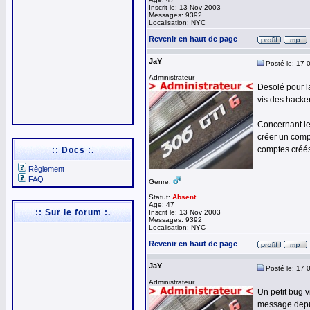
Inscrit le: 13 Nov 2003
Messages: 9392
Localisation: NYC
Revenir en haut de page
JaY
Posté le: 17 
Administrateur
Desolé pour la
vis des hacker
Concernant le
créer un comp
comptes créés
:: Docs :.
Règlement
FAQ
Genre:
Statut:
Absent
Age: 47
:: Sur le forum :.
Inscrit le: 13 Nov 2003
Messages: 9392
Localisation: NYC
Revenir en haut de page
JaY
Posté le: 17 
Administrateur
Un petit bug v
message depui