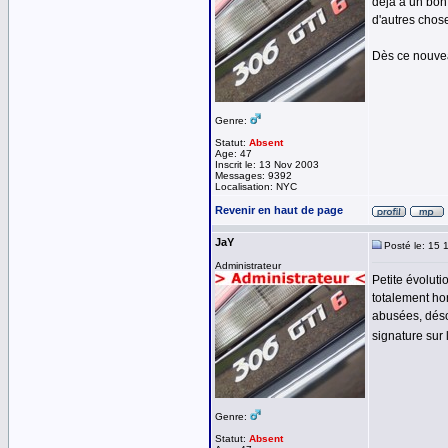
déjà a un bon
d'autres chos
Dès ce nouveau
Genre:
Statut:
Absent
Age: 47
Inscrit le: 13 Nov 2003
Messages: 9392
Localisation: NYC
Revenir en haut de page
JaY
Posté le: 15 
Administrateur
Petite évoluti
totalement hor
abusées, déso
signature sur 
Genre:
Statut:
Absent