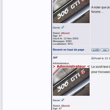
A noter que je
forums ...
Genre:
Statut:
Absent
Age: 47
Inscrit le: 13 Nov 2003
Messages: 9392
Localisation: NYC
Revenir en haut de page
JaY
Posté le: 21 
Administrateur
Le scroll text
pour l'occasi
Genre:
Statut:
Absent
Age: 47