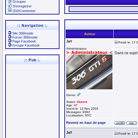
Groupes
S'enregistrer
(Dé)Connexion
:: Navigation :.
Site 306Inside
Auteur
Forum 306Inside
Page Facebook
JaY
Posté le: 17 
Groupe Facebook
Administrateur
Dans ce sujet 
:: Pub :.
Genre:
Statut:
Absent
Age: 47
Inscrit le: 13 Nov 2003
Messages: 9392
Localisation: NYC
Revenir en haut de page
JaY
Posté le: 17 