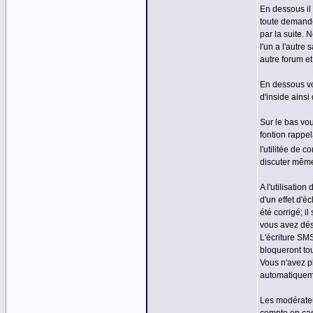
En dessous il
toute demande
par la suite.
l'un a l'autr
autre forum et
En dessous vo
d'inside ainsi
Sur le bas vou
fontion rappel
l'utilitée de c
discuter même
A l'utilisati
d'un effet d'
été corrigé; i
vous avez dés
L'écriture SM
bloqueront to
Vous n'avez p
automatiquem
Les modérateu