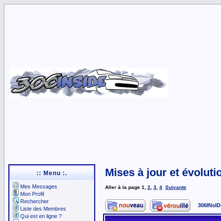
Mises à jour et évoluti
:: Menu :.
Mes Messages
Aller à la page
1
,
2
,
3
,
4
Suivante
Mon Profil
Rechercher
306INsID
Liste des Membres
Qui est en ligne ?