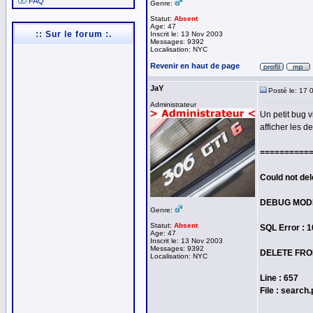
FAQ
Genre:
Statut:
Absent
Age: 47
:: Sur le forum :.
Inscrit le: 13 Nov 2003
Messages: 9392
Localisation: NYC
Revenir en haut de page
JaY
Posté le: 17 
Administrateur
Un petit bug 
afficher les d
==========
Could not del
DEBUG MOD
Genre:
Statut:
Absent
SQL Error : 
Age: 47
Inscrit le: 13 Nov 2003
Messages: 9392
DELETE FROM
Localisation: NYC
Line : 657
File : search