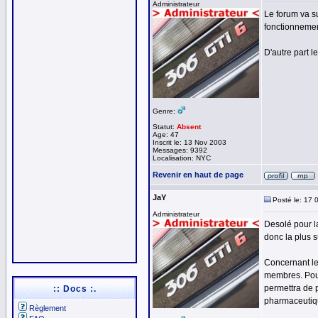
Administrateur
Le forum va s
fonctionnemen
D'autre part l
Genre:
Statut:
Absent
Age: 47
Inscrit le: 13 Nov 2003
Messages: 9392
Localisation: NYC
Revenir en haut de page
JaY
Posté le: 17 
Administrateur
Desolé pour la
donc la plus s
Concernant le 
membres. Pour
permettra de p
:: Docs :.
pharmaceutiq
Règlement