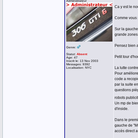
Administrateur
Ca y est le no
Comme vous po
Sur la gauche
grande zones
Pensez bien a 
Genre:
Statut:
Absent
Petit tour d'
Age: 47
Inscrit le: 13 Nov 2003
Messages: 9392
La lutte contre
Localisation: NYC
Pour améliorer
code a recopie
par la suite e
questions pièg
robots public
Un mp de bien
d'inside.
Dans le premi
gauche de "Me
accès direct a