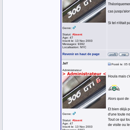
Théoriquement
cas jusqu'alo
Si tel n'était
Genre:
Statut:
Absent
Age: 47
Inscrit le: 13 Nov 2003
Messages: 9392
Localisation: NYC
Revenir en haut de page
JaY
Posté le: 05 
Administrateur
Houla mais c'e
Alors quoi de 
Et bien déjà 
Genre:
d'une toute n
Tout ce qui to
Statut:
Absent
Age: 47
de visite ou l
Inscrit le: 13 Nov 2003
Messages: 9392