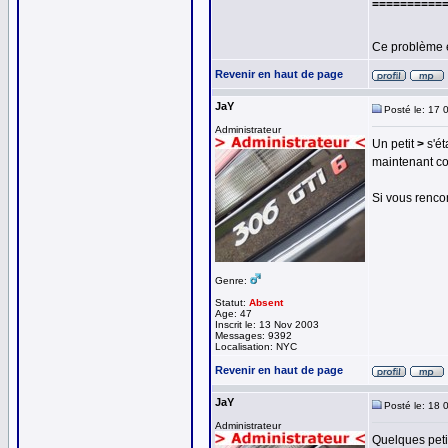
==========
Ce problème 
Revenir en haut de page
JaY
Posté le: 17 
Administrateur
Un petit
>
s'ét
maintenant co
Si vous rencon
Genre:
Statut:
Absent
Age: 47
Inscrit le: 13 Nov 2003
Messages: 9392
Localisation: NYC
Revenir en haut de page
JaY
Posté le: 18 
Administrateur
Quelques petit