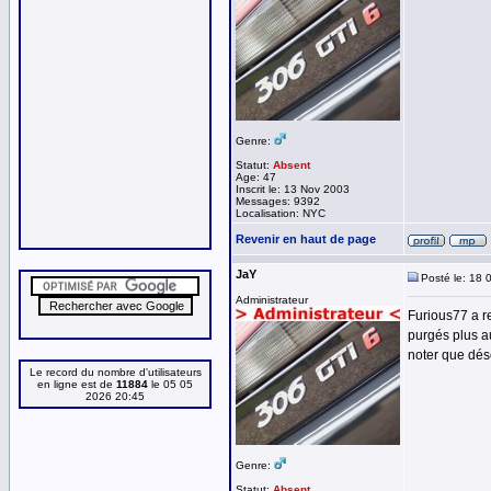
Genre:
Statut:
Absent
Age: 47
Inscrit le: 13 Nov 2003
Messages: 9392
Localisation: NYC
Revenir en haut de page
JaY
Posté le: 18 
Administrateur
Furious77 a r
purgés plus a
noter que dés
Le record du nombre d'utilisateurs
en ligne est de
11884
le 05 05
2026 20:45
Genre:
Statut:
Absent