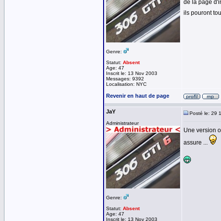
de la page d'i
ils pouront to
Genre:
Statut:
Absent
Age: 47
Inscrit le: 13 Nov 2003
Messages: 9392
Localisation: NYC
Revenir en haut de page
JaY
Posté le: 29 
Administrateur
Une version op
assure ...
Genre:
Statut:
Absent
Age: 47
Inscrit le: 13 Nov 2003