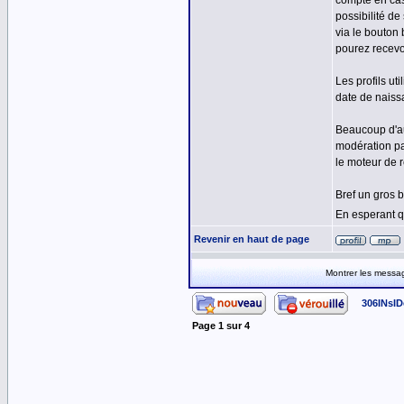
compte en cas
possibilité d
via le bouton
pourez recevo
Les profils ut
date de naissa
Beaucoup d'au
modération pa
le moteur de 
Bref un gros b
En esperant q
Revenir en haut de page
Montrer les messa
306INsID
Page
1
sur
4