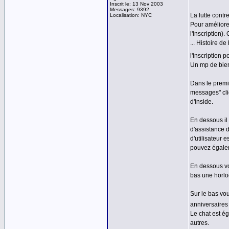
Inscrit le: 13 Nov 2003
Messages: 9392
La lutte contre
Localisation: NYC
Pour améliorer
l'inscription)
... Histoire d
l'inscription 
Un mp de bien
Dans le premi
messages" cli
d'inside.
En dessous il
d'assistance d
d'utilisateur 
pouvez égalem
En dessous vo
bas une horlog
Sur le bas vou
anniversaires 
Le chat est é
autres.