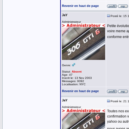
Revenir en haut de page
JaY
Posté le: 15 
Administrateur
Petite évoluti
voire meme ap
conforme entra
Genre:
Statut:
Absent
Age: 47
Inscrit le: 13 Nov 2003
Messages: 9392
Localisation: NYC
Revenir en haut de page
JaY
Posté le: 21 
Administrateur
Toutes nos exc
confirmation 
yahoo ou autre
nous avons a