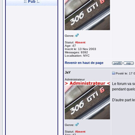
:: Pub :.
Genre:
Statut:
Absent
Age: 47
Inscrit le: 13 Nov 2003
Messages: 9392
Localisation: NYC
Revenir en haut de page
JaY
Posté le: 17 
Administrateur
Le forum va s
pendant quelq
D'autre part l
Genre:
Statut:
Absent
Age: 47