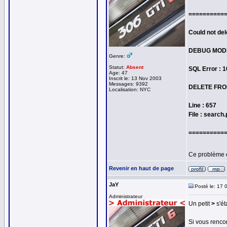
==========
Could not del
DEBUG MOD
Genre:
Statut:
Absent
SQL Error : 
Age: 47
Inscrit le: 13 Nov 2003
Messages: 9392
DELETE FROM
Localisation: NYC
Line : 657
File : search
==========
Ce problème 
Revenir en haut de page
JaY
Posté le: 17 
Administrateur
Un petit
>
s'ét
Si vous rencon