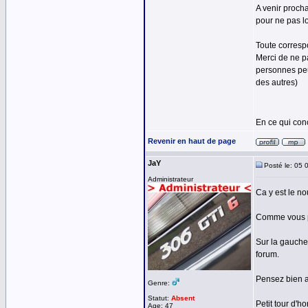
A venir procha
pour ne pas lo
Toute corresp
Merci de ne p
personnes peu
des autres)
En ce qui con
Revenir en haut de page
JaY
Posté le: 05 
Administrateur
Ca y est le no
Comme vous po
Sur la gauche
forum.
Pensez bien a 
Genre:
Statut:
Absent
Petit tour d'
Age: 47