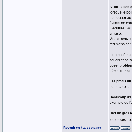
A l'utilisati
lorsque le poi
de bouger au 
évitant de ch
L'écriture SM
smsisé.
Vous n'avez p
redimensionné
Les modérateu
soucis et ce 
poser probleme
désormais en 
Les profils ut
ou encore la d
Beaucoup d'au
exemple ou l'
Bref un gros 
toutes ces no
Revenir en haut de page