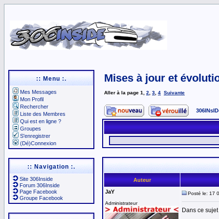
Mises à jour et évoluti
:: Menu :.
Mes Messages
Aller à la page
1
,
2
,
3
,
4
Suivante
Mon Profil
Rechercher
306INsID
Liste des Membres
Qui est en ligne ?
Groupes
S'enregistrer
(Dé)Connexion
:: Navigation :.
Site 306Inside
Auteur
Forum 306Inside
Page Facebook
JaY
Posté le: 17 
Groupe Facebook
Administrateur
Dans ce sujet 