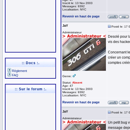
Inscrit le: 13 Nov 2003
Messages: 9392
Localisation: NYC
Revenir en haut de page
JaY
Posté le: 17 
Administrateur
Desolé pour la
vis des hacker
Concernant le
créer un comp
comptes créés
:: Docs :.
Règlement
FAQ
Genre:
Statut:
Absent
Age: 47
:: Sur le forum :.
Inscrit le: 13 Nov 2003
Messages: 9392
Localisation: NYC
Revenir en haut de page
JaY
Posté le: 17 
Administrateur
Un petit bug v
message depui