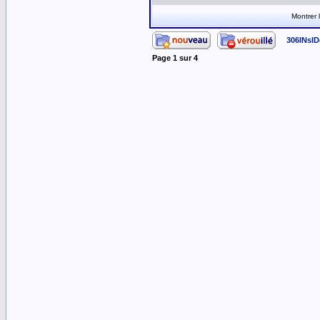
Montrer
306INsID
Page
1
sur
4