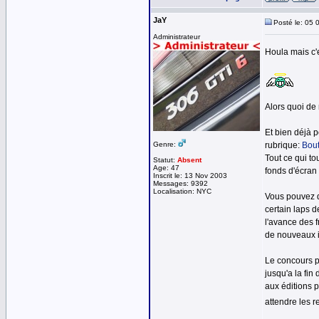
JaY
Posté le: 05 
Administrateur
Houla mais c'e
Alors quoi de 
Et bien déjà 
Genre:
rubrique:
Bout
Tout ce qui to
Statut:
Absent
Age: 47
fonds d'écran
Inscrit le: 13 Nov 2003
Messages: 9392
Localisation: NYC
Vous pouvez d
certain laps d
l'avance des 
de nouveaux in
Le concours p
jusqu'a la fin
aux éditions 
attendre les r