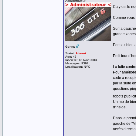
Administrateur
Ca y est le no
Comme vous po
Sur la gauche
grande zones
Pensez bien a 
Genre:
Statut:
Absent
Petit tour d'
Age: 47
Inscrit le: 13 Nov 2003
Messages: 9392
La lutte contre
Localisation: NYC
Pour améliorer
code a recopie
par la suite e
questions pièg
robots public
Un mp de bien
d'inside.
Dans le premi
gauche de "Me
accès direct a