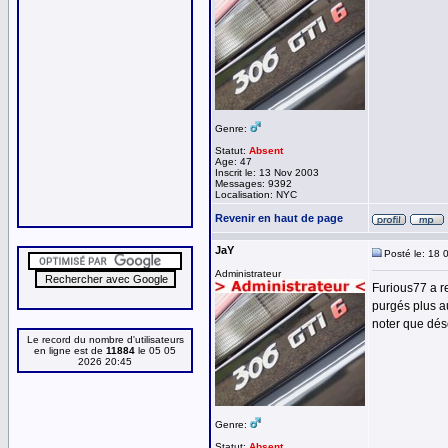
Genre:
Statut:
Absent
Age: 47
Inscrit le: 13 Nov 2003
Messages: 9392
Localisation: NYC
Revenir en haut de page
JaY
Posté le: 18 
Administrateur
Furious77 a r
purgés plus a
noter que dés
Le record du nombre d'utilisateurs
en ligne est de
11884
le 05 05
2026 20:45
Genre:
Statut:
Absent