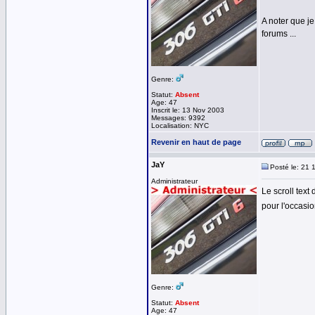
A noter que je
forums ...
Genre:
Statut:
Absent
Age: 47
Inscrit le: 13 Nov 2003
Messages: 9392
Localisation: NYC
Revenir en haut de page
JaY
Posté le: 21 
Administrateur
Le scroll text
pour l'occasi
Genre:
Statut:
Absent
Age: 47