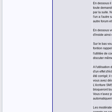
En dessous il
toute demande
par la suite.
l'un a l'autr
autre forum et
En dessous vo
d'inside ainsi
Sur le bas vou
fontion rappel
l'utilitée de c
discuter même
A l'utilisati
d'un effet d'
été corrigé; i
vous avez dés
L'écriture SM
bloqueront to
Vous n'avez p
automatiquem
Les modérateu