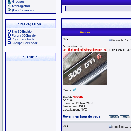
Groupes
S'enregistrer
(Dé)Connexion
:: Navigation :.
Site 306Inside
Auteur
Forum 306Inside
Page Facebook
JaY
Posté le: 17 
Groupe Facebook
Administrateur
Dans ce sujet 
:: Pub :.
Genre:
Statut:
Absent
Age: 47
Inscrit le: 13 Nov 2003
Messages: 9392
Localisation: NYC
Revenir en haut de page
JaY
Posté le: 17 