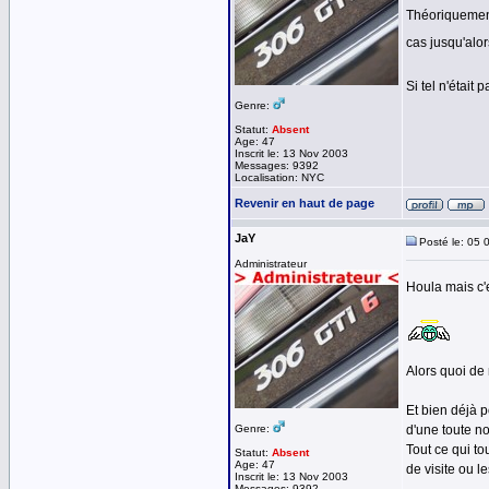
Théoriquement
cas jusqu'alo
Si tel n'était
Genre:
Statut:
Absent
Age: 47
Inscrit le: 13 Nov 2003
Messages: 9392
Localisation: NYC
Revenir en haut de page
JaY
Posté le: 05 
Administrateur
Houla mais c'e
Alors quoi de 
Et bien déjà 
Genre:
d'une toute n
Tout ce qui to
Statut:
Absent
Age: 47
de visite ou l
Inscrit le: 13 Nov 2003
Messages: 9392