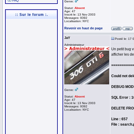
FAQ
Genre:
Statut:
Absent
Age: 47
:: Sur le forum :.
Inscrit le: 13 Nov 2003
Messages: 9392
Localisation: NYC
Revenir en haut de page
JaY
Posté le: 17 
Administrateur
Un petit bug 
afficher les d
==========
Could not del
DEBUG MOD
Genre:
Statut:
Absent
SQL Error : 
Age: 47
Inscrit le: 13 Nov 2003
Messages: 9392
DELETE FROM
Localisation: NYC
Line : 657
File : search