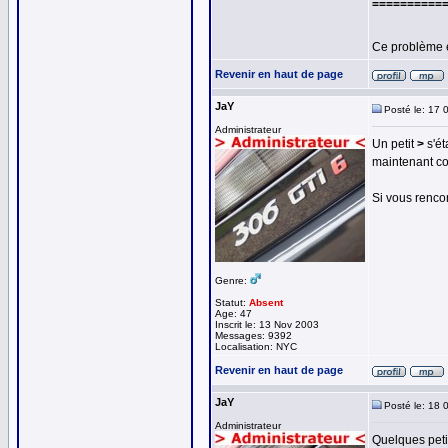
==========
Ce problème 
Revenir en haut de page
JaY
Posté le: 17 
Administrateur
Un petit
>
s'ét
maintenant co
Si vous rencon
Genre:
Statut:
Absent
Age: 47
Inscrit le: 13 Nov 2003
Messages: 9392
Localisation: NYC
Revenir en haut de page
JaY
Posté le: 18 
Administrateur
Quelques petit