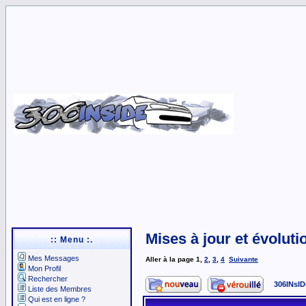
Mises à jour et évoluti
:: Menu :.
Mes Messages
Aller à la page
1
,
2
,
3
,
4
Suivante
Mon Profil
Rechercher
306INsID
Liste des Membres
Qui est en ligne ?