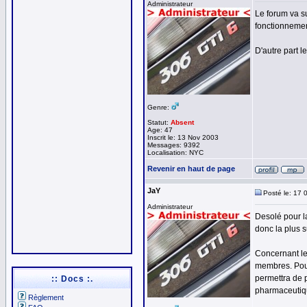
Administrateur
Le forum va s
fonctionnemen
D'autre part l
Genre:
Statut:
Absent
Age: 47
Inscrit le: 13 Nov 2003
Messages: 9392
Localisation: NYC
Revenir en haut de page
JaY
Posté le: 17 
Administrateur
Desolé pour la
donc la plus s
Concernant le 
membres. Pour
permettra de p
:: Docs :.
pharmaceutiq
Règlement