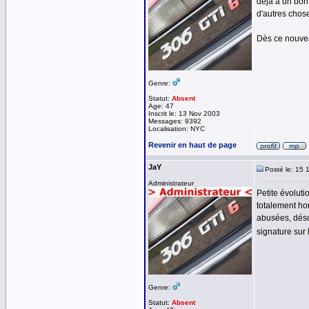
déjà a un bon
d'autres chos
Dès ce nouveau
Genre:
Statut:
Absent
Age: 47
Inscrit le: 13 Nov 2003
Messages: 9392
Localisation: NYC
Revenir en haut de page
JaY
Posté le: 15 
Administrateur
Petite évoluti
totalement hor
abusées, déso
signature sur 
Genre:
Statut:
Absent