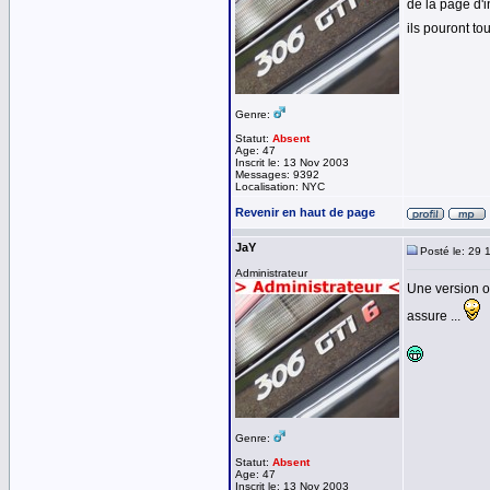
de la page d'i
ils pouront to
Genre:
Statut:
Absent
Age: 47
Inscrit le: 13 Nov 2003
Messages: 9392
Localisation: NYC
Revenir en haut de page
JaY
Posté le: 29 
Administrateur
Une version op
assure ...
Genre:
Statut:
Absent
Age: 47
Inscrit le: 13 Nov 2003