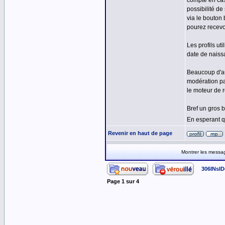
compte en cas
possibilité d
via le bouton
pourez recevo
Les profils ut
date de naissa
Beaucoup d'au
modération pa
le moteur de 
Bref un gros b
En esperant q
Revenir en haut de page
Montrer les messa
306INsID
Page
1
sur
4