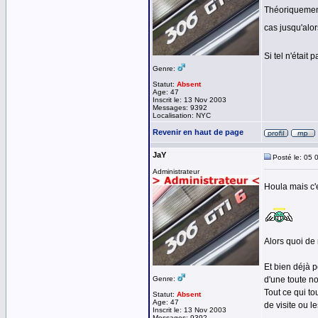
Théoriquement
cas jusqu'alo
Si tel n'était
Genre:
Statut:
Absent
Age: 47
Inscrit le: 13 Nov 2003
Messages: 9392
Localisation: NYC
Revenir en haut de page
JaY
Posté le: 05 
Administrateur
Houla mais c'e
Alors quoi de 
Et bien déjà 
Genre:
d'une toute n
Tout ce qui to
Statut:
Absent
Age: 47
de visite ou l
Inscrit le: 13 Nov 2003
Messages: 9392