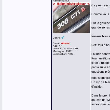
Administrateur
Ca y est le no
Comme vous po
Sur la gauche
grande zones
Pensez bien a 
Genre:
Statut:
Absent
Petit tour d'
Age: 47
Inscrit le: 13 Nov 2003
Messages: 9392
La lutte contre
Localisation: NYC
Pour améliorer
code a recopie
par la suite e
questions pièg
robots public
Un mp de bien
d'inside.
Dans le premi
gauche de "Me
accès direct a