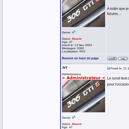
A noter que je
forums ...
Genre:
Statut:
Absent
Age: 47
Inscrit le: 13 Nov 2003
Messages: 9392
Localisation: NYC
Revenir en haut de page
JaY
Posté le: 21 
Administrateur
Le scroll text
pour l'occasi
Genre:
Statut:
Absent
Age: 47