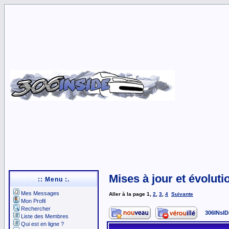
Mises à jour et évoluti
:: Menu :.
Mes Messages
Aller à la page
1
,
2
,
3
,
4
Suivante
Mon Profil
Rechercher
306INsID
Liste des Membres
Qui est en ligne ?