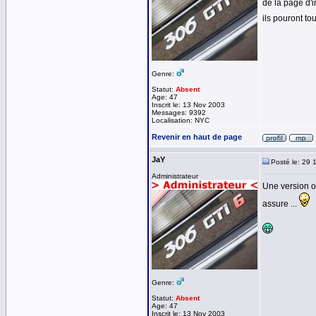
de la page d'i
ils pouront to
Genre:
Statut:
Absent
Age: 47
Inscrit le: 13 Nov 2003
Messages: 9392
Localisation: NYC
Revenir en haut de page
JaY
Posté le: 29 
Administrateur
Une version op
assure ...
Genre:
Statut:
Absent
Age: 47
Inscrit le: 13 Nov 2003