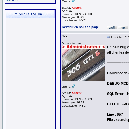
FAQ
Genre:
Statut:
Absent
Age: 47
:: Sur le forum :.
Inscrit le: 13 Nov 2003
Messages: 9392
Localisation: NYC
Revenir en haut de page
JaY
Posté le: 17 
Administrateur
Un petit bug 
afficher les d
==========
Could not del
DEBUG MOD
Genre:
Statut:
Absent
SQL Error : 
Age: 47
Inscrit le: 13 Nov 2003
Messages: 9392
DELETE FROM
Localisation: NYC
Line : 657
File : search