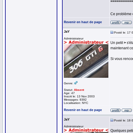
==========
Ce problème 
Revenir en haut de page
JaY
Posté le: 17 
Administrateur
Un petit
>
s'ét
maintenant co
Si vous rencon
Genre:
Statut:
Absent
Age: 47
Inscrit le: 13 Nov 2003
Messages: 9392
Localisation: NYC
Revenir en haut de page
JaY
Posté le: 18 
Administrateur
Quelques petit