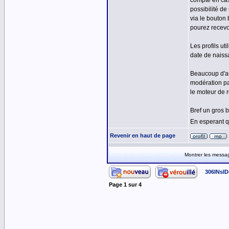
compte en cas
possibilité d
via le bouton
pourez recevo
Les profils ut
date de naissa
Beaucoup d'au
modération pa
le moteur de 
Bref un gros b
En esperant q
Revenir en haut de page
Montrer les messa
306INsID
Page
1
sur
4