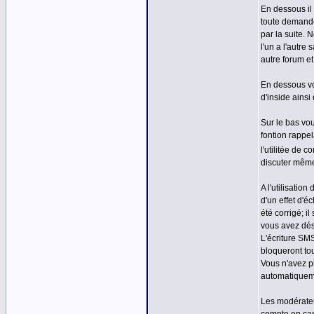
En dessous il
toute demande
par la suite.
l'un a l'autr
autre forum et
En dessous vo
d'inside ainsi
Sur le bas vou
fontion rappel
l'utilitée de c
discuter même
A l'utilisati
d'un effet d'
été corrigé; i
vous avez dés
L'écriture SM
bloqueront to
Vous n'avez p
automatiquem
Les modérateu