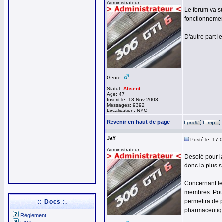
Administrateur
Le forum va s
fonctionnemen
D'autre part l
Genre:
Statut:
Absent
Age: 47
Inscrit le: 13 Nov 2003
Messages: 9392
Localisation: NYC
Revenir en haut de page
JaY
Posté le: 17 
Administrateur
Desolé pour la
donc la plus s
Concernant le 
membres. Pour
permettra de p
:: Docs :.
pharmaceutiq
Règlement