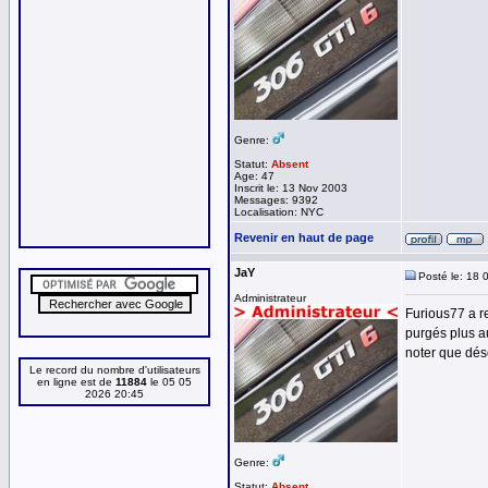
Genre:
Statut:
Absent
Age: 47
Inscrit le: 13 Nov 2003
Messages: 9392
Localisation: NYC
Revenir en haut de page
JaY
Posté le: 18 
Administrateur
Furious77 a r
purgés plus a
noter que dés
Le record du nombre d'utilisateurs
en ligne est de
11884
le 05 05
2026 20:45
Genre:
Statut:
Absent