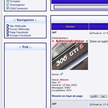
Groupes
S'enregistrer
(Dé)Connexion
:: Navigation :.
Site 306Inside
Auteur
Forum 306Inside
Page Facebook
JaY
Posté le: 17 
Groupe Facebook
Administrateur
Dans ce sujet 
:: Pub :.
Genre:
Statut:
Absent
Age: 47
Inscrit le: 13 Nov 2003
Messages: 9392
Localisation: NYC
Revenir en haut de page
JaY
Posté le: 17 