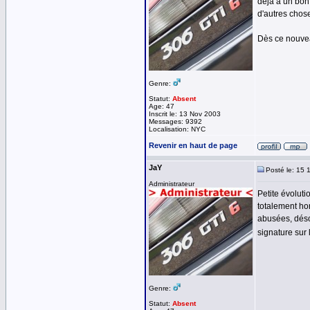
déjà a un bon
d'autres chos
Dès ce nouveau
Genre:
Statut:
Absent
Age: 47
Inscrit le: 13 Nov 2003
Messages: 9392
Localisation: NYC
Revenir en haut de page
JaY
Posté le: 15 
Administrateur
Petite évoluti
totalement hor
abusées, déso
signature sur 
Genre:
Statut:
Absent