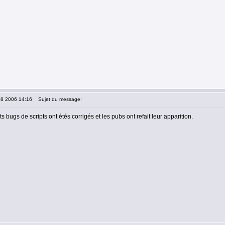
08 2006 14:16
Sujet du message:
s bugs de scripts ont étés corrigés et les pubs ont refait leur apparition.