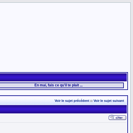
En mai, fais ce qu'il te plait ...
Voir le sujet précédent
::
Voir le sujet suivant