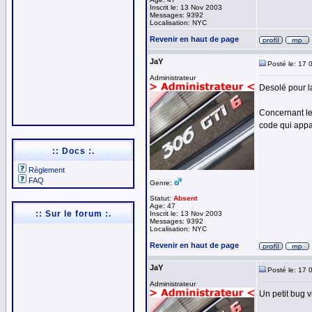
Inscrit le: 13 Nov 2003
Messages: 9392
Localisation: NYC
Revenir en haut de page
JaY
Posté le: 17 
Administrateur
Desolé pour la
Concernant le
code qui appa
:: Docs :.
Règlement
FAQ
Genre:
Statut:
Absent
Age: 47
:: Sur le forum :.
Inscrit le: 13 Nov 2003
Messages: 9392
Localisation: NYC
Revenir en haut de page
JaY
Posté le: 17 
Administrateur
Un petit bug v