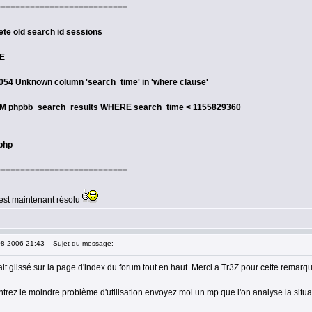
===========================
ete old search id sessions
E
1054 Unknown column 'search_time' in 'where clause'
 phpbb_search_results WHERE search_time < 1155829360
.php
===========================
est maintenant résolu
08 2006 21:43
Sujet du message:
ait glissé sur la page d'index du forum tout en haut. Merci a Tr3Z pour cette remarq
trez le moindre problème d'utilisation envoyez moi un mp que l'on analyse la situa