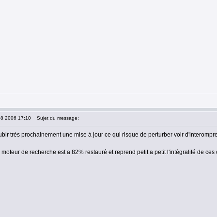
08 2006 17:10
Sujet du message:
ubir très prochainement une mise à jour ce qui risque de perturber voir d'interom
e moteur de recherche est a 82% restauré et reprend petit a petit l'intégralité de ces