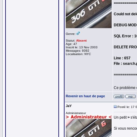
==========
Could not del
DEBUG MOD
Genre:
SQL Error : 
Statut:
Absent
Age: 47
DELETE FROM
Inscrit le: 13 Nov 2003
Messages: 9392
Localisation: NYC
Line : 657
File : search
==========
Ce problème 
Revenir en haut de page
JaY
Posté le: 17 
Administrateur
Un petit
>
s'ét
Si vous rencon