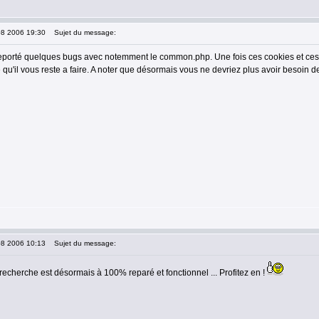
08 2006 19:30
Sujet du message:
eporté quelques bugs avec notemment le common.php. Une fois ces cookies et ces
qu'il vous reste a faire. A noter que désormais vous ne devriez plus avoir besoin d
08 2006 10:13
Sujet du message:
recherche est désormais à 100% reparé et fonctionnel ... Profitez en !