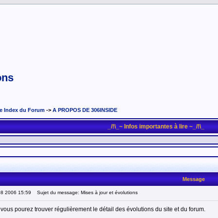
ons
e Index du Forum
->
A PROPOS DE 306INSIDE
_/!\_~ Infos importantes à lire ~_/!\_
Message
08 2006 15:59
Sujet du message: Mises à jour et évolutions
vous pourez trouver régulièrement le détail des évolutions du site et du forum.