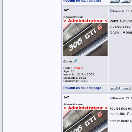
Revenir en haut de page
JaY
Posté le: 15 
Administrateur
Petite évoluti
plusieurs rep
forum ... A bo
Genre:
Statut:
Absent
Age: 47
Inscrit le: 13 Nov 2003
Messages: 9392
Localisation: NYC
Revenir en haut de page
JaY
Posté le: 21 
Administrateur
Toutes nos exc
sur inside. C
bots et autre