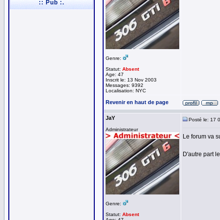
:: Pub :.
Genre:
Statut:
Absent
Age: 47
Inscrit le: 13 Nov 2003
Messages: 9392
Localisation: NYC
Revenir en haut de page
JaY
Posté le: 17 
Administrateur
Le forum va s
D'autre part l
Genre:
Statut:
Absent
Age: 47