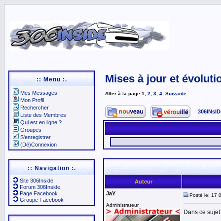
Mises à jour et évoluti
:: Menu :.
Mes Messages
Aller à la page
1
,
2
,
3
,
4
Suivante
Mon Profil
Rechercher
306INsID
Liste des Membres
Qui est en ligne ?
Groupes
S'enregistrer
(Dé)Connexion
:: Navigation :.
Site 306Inside
Auteur
Forum 306Inside
Page Facebook
JaY
Posté le: 17 
Groupe Facebook
Administrateur
Dans ce sujet 