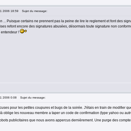
11 2006 18:59
Sujet du message:
on ... Puisque certains ne prennent pas la peine de lire le reglement et font des si
rises refont encore des signatures abusées, désormais toute signature non conforme 
n entendeur !
11 2006 0:08
Sujet du message:
uses pour les petites coupures et bugs de la soirée. J'étais en train de modifier q
elà oblige les nouveau membre a taper un code de confirmation (type yahoo ou autre
 robots publicitaires que nous avons appercus dernièrement. Une purge des compt