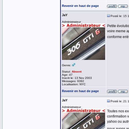
Revenir en haut de page
JaY
Posté le: 15 
Administrateur
Petite évoluti
voire meme ap
conforme entra
Genre:
Statut:
Absent
Age: 47
Inscrit le: 13 Nov 2003
Messages: 9392
Localisation: NYC
Revenir en haut de page
JaY
Posté le: 21 
Administrateur
Toutes nos exc
confirmation 
yahoo ou autre
nous avons a