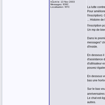
Inscrit le: 13 Nov 2003
Messages: 9392
La lutte contre
Localisation: NYC
Pour améliorer
l'inscription)
... Histoire d
l'inscription 
Un mp de bien
Dans le premi
messages" cli
d'inside.
En dessous il
d'assistance d
d'utilisateur 
pouvez égalem
En dessous vo
bas une horlog
Sur le bas vou
anniversaires 
Le chat est é
autres.