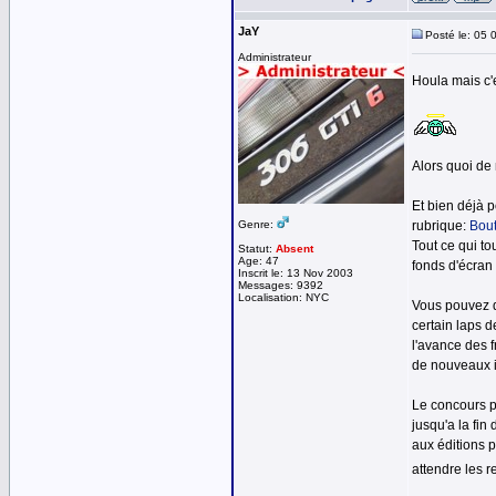
JaY
Posté le: 05 
Administrateur
Houla mais c'e
Alors quoi de 
Et bien déjà 
Genre:
rubrique:
Bout
Tout ce qui to
Statut:
Absent
Age: 47
fonds d'écran
Inscrit le: 13 Nov 2003
Messages: 9392
Localisation: NYC
Vous pouvez d
certain laps d
l'avance des 
de nouveaux in
Le concours p
jusqu'a la fin
aux éditions 
attendre les r