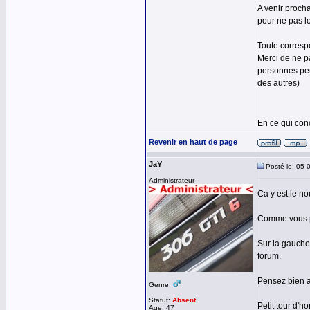
A venir procha
pour ne pas lo
Toute corresp
Merci de ne p
personnes peu
des autres)
En ce qui con
Revenir en haut de page
JaY
Posté le: 05 
Administrateur
Ca y est le no
Comme vous po
Sur la gauche
forum.
Pensez bien a 
Genre:
Statut:
Absent
Petit tour d'
Age: 47