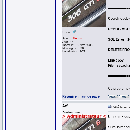
==========
Could not del
DEBUG MOD
Genre:
Statut:
Absent
SQL Error : 
Age: 47
Inscrit le: 13 Nov 2003
Messages: 9392
DELETE FROM
Localisation: NYC
Line : 657
File : search
==========
Ce problème 
Revenir en haut de page
JaY
Posté le: 17 
Administrateur
Un petit
>
s'ét
Si vous rencon