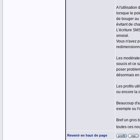
A l'utilisati
lorsque le poi
de bouger au 
évitant de ch
L'écriture SM
smsisé.
Vous n'avez p
redimensionné
Les modérateu
soucis et ce 
poser probleme
désormais en 
Les profils ut
ou encore la d
Beaucoup d'au
exemple ou l'
Bref un gros 
toutes ces no
Revenir en haut de page