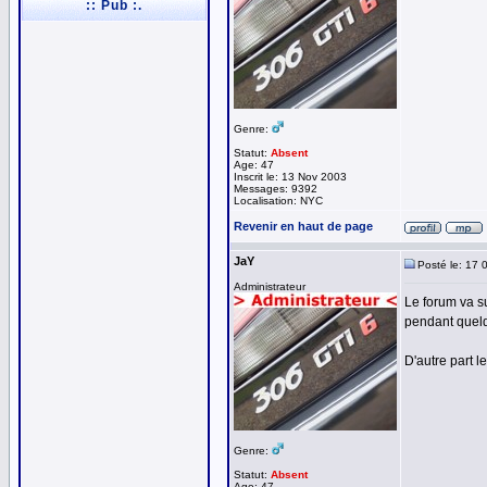
:: Pub :.
Genre:
Statut:
Absent
Age: 47
Inscrit le: 13 Nov 2003
Messages: 9392
Localisation: NYC
Revenir en haut de page
JaY
Posté le: 17 
Administrateur
Le forum va s
pendant quelq
D'autre part l
Genre:
Statut:
Absent
Age: 47