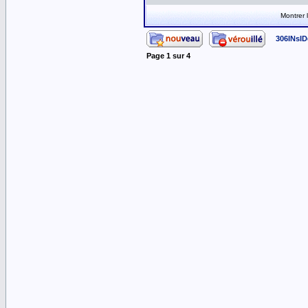
Montrer
306INsID
Page
1
sur
4