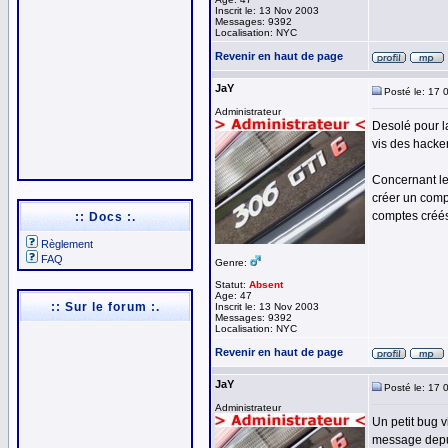
Inscrit le: 13 Nov 2003
Messages: 9392
Localisation: NYC
Revenir en haut de page
JaY
Posté le: 17 
Administrateur
Desolé pour la
vis des hacker
Concernant le
créer un comp
comptes créés
:: Docs :.
Règlement
FAQ
Genre:
Statut:
Absent
Age: 47
:: Sur le forum :.
Inscrit le: 13 Nov 2003
Messages: 9392
Localisation: NYC
Revenir en haut de page
JaY
Posté le: 17 
Administrateur
Un petit bug v
message depui