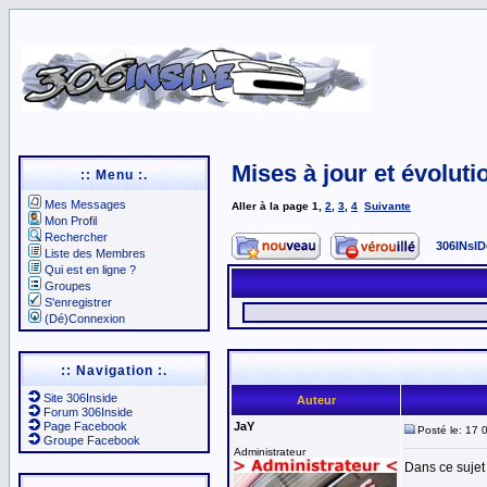
Mises à jour et évoluti
:: Menu :.
Mes Messages
Aller à la page
1
,
2
,
3
,
4
Suivante
Mon Profil
Rechercher
306INsID
Liste des Membres
Qui est en ligne ?
Groupes
S'enregistrer
(Dé)Connexion
:: Navigation :.
Site 306Inside
Auteur
Forum 306Inside
Page Facebook
JaY
Posté le: 17 
Groupe Facebook
Administrateur
Dans ce sujet 