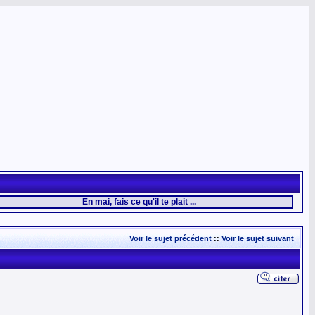
En mai, fais ce qu'il te plait ...
Voir le sujet précédent
::
Voir le sujet suivant