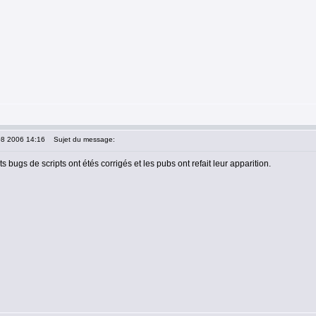
08 2006 14:16
Sujet du message:
s bugs de scripts ont étés corrigés et les pubs ont refait leur apparition.