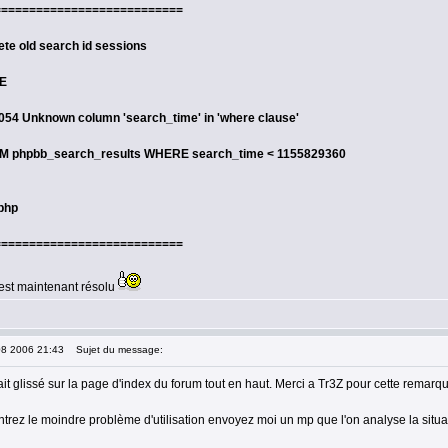
===========================
ete old search id sessions
E
1054 Unknown column 'search_time' in 'where clause'
 phpbb_search_results WHERE search_time < 1155829360
.php
===========================
est maintenant résolu
08 2006 21:43
Sujet du message:
ait glissé sur la page d'index du forum tout en haut. Merci a Tr3Z pour cette remarq
trez le moindre problème d'utilisation envoyez moi un mp que l'on analyse la situa