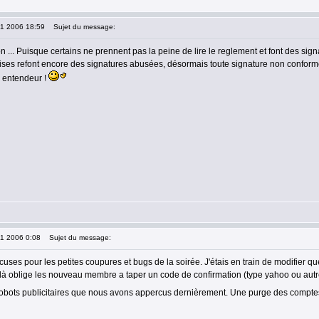
11 2006 18:59
Sujet du message:
on ... Puisque certains ne prennent pas la peine de lire le reglement et font des si
rises refont encore des signatures abusées, désormais toute signature non conforme 
n entendeur !
11 2006 0:08
Sujet du message:
uses pour les petites coupures et bugs de la soirée. J'étais en train de modifier q
elà oblige les nouveau membre a taper un code de confirmation (type yahoo ou autre
 robots publicitaires que nous avons appercus dernièrement. Une purge des compt