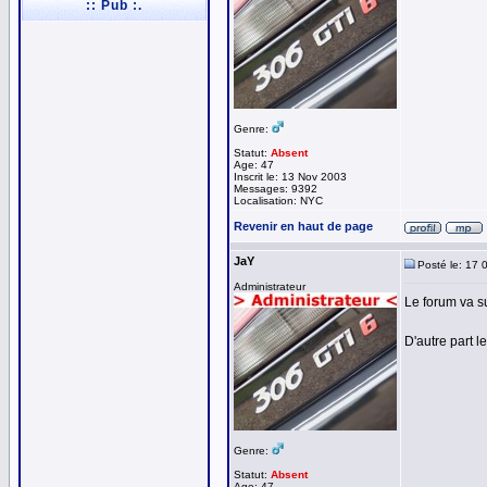
:: Pub :.
Genre:
Statut:
Absent
Age: 47
Inscrit le: 13 Nov 2003
Messages: 9392
Localisation: NYC
Revenir en haut de page
JaY
Posté le: 17 
Administrateur
Le forum va s
D'autre part l
Genre:
Statut:
Absent
Age: 47