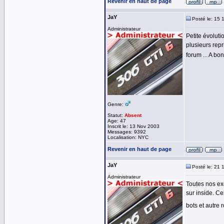
Revenir en haut de page
JaY
Posté le: 15 
Administrateur
Petite évoluti
plusieurs rep
forum ... A bo
Genre:
Statut:
Absent
Age: 47
Inscrit le: 13 Nov 2003
Messages: 9392
Localisation: NYC
Revenir en haut de page
JaY
Posté le: 21 
Administrateur
Toutes nos exc
sur inside. C
bots et autre