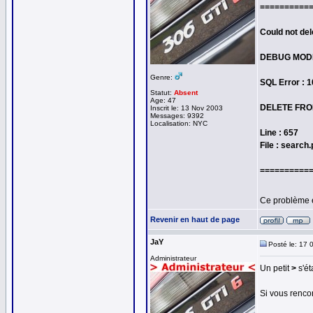
==========
Could not del
DEBUG MOD
Genre:
SQL Error : 
Statut:
Absent
Age: 47
DELETE FROM
Inscrit le: 13 Nov 2003
Messages: 9392
Localisation: NYC
Line : 657
File : search
==========
Ce problème 
Revenir en haut de page
JaY
Posté le: 17 
Administrateur
Un petit
>
s'ét
Si vous rencon