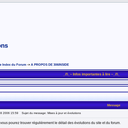
ons
e Index du Forum
->
A PROPOS DE 306INSIDE
_/!\_~ Infos importantes à lire ~_/!\_
Message
08 2006 15:59
Sujet du message: Mises à jour et évolutions
vous pourez trouver régulièrement le détail des évolutions du site et du forum.