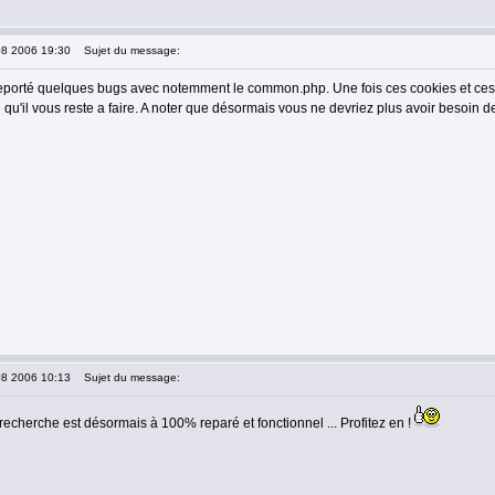
08 2006 19:30
Sujet du message:
eporté quelques bugs avec notemment le common.php. Une fois ces cookies et ces
qu'il vous reste a faire. A noter que désormais vous ne devriez plus avoir besoin d
08 2006 10:13
Sujet du message:
recherche est désormais à 100% reparé et fonctionnel ... Profitez en !