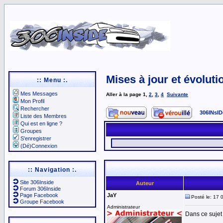
Mises à jour et évoluti
:: Menu :.
Mes Messages
Aller à la page
1
,
2
,
3
,
4
Suivante
Mon Profil
Rechercher
306INsID
Liste des Membres
Qui est en ligne ?
Groupes
S'enregistrer
(Dé)Connexion
:: Navigation :.
Site 306Inside
Auteur
Forum 306Inside
Page Facebook
JaY
Posté le: 17 
Groupe Facebook
Administrateur
Dans ce sujet 