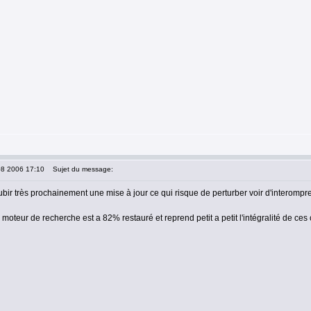
08 2006 17:10
Sujet du message:
ubir très prochainement une mise à jour ce qui risque de perturber voir d'interom
e moteur de recherche est a 82% restauré et reprend petit a petit l'intégralité de ces