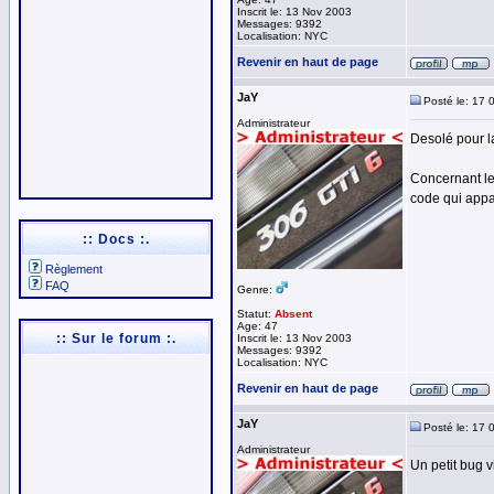
Inscrit le: 13 Nov 2003
Messages: 9392
Localisation: NYC
Revenir en haut de page
JaY
Posté le: 17 
Administrateur
Desolé pour la
Concernant le
code qui appa
:: Docs :.
Règlement
FAQ
Genre:
Statut:
Absent
Age: 47
:: Sur le forum :.
Inscrit le: 13 Nov 2003
Messages: 9392
Localisation: NYC
Revenir en haut de page
JaY
Posté le: 17 
Administrateur
Un petit bug v