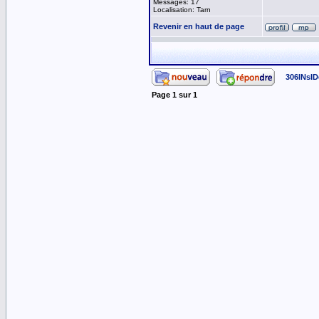
Messages: 17
Localisation: Tarn
Revenir en haut de page
306INsID
Page
1
sur
1