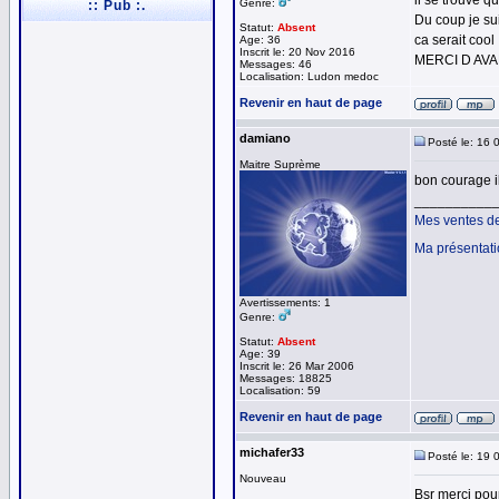
il se trouve q
Genre:
:: Pub :.
Du coup je sui
Statut:
Absent
ca serait cool
Age: 36
Inscrit le: 20 Nov 2016
MERCI D AV
Messages: 46
Localisation: Ludon medoc
Revenir en haut de page
damiano
Posté le: 16 
Maitre Suprème
bon courage i
__________
Mes ventes d
Ma présentat
Avertissements: 1
Genre:
Statut:
Absent
Age: 39
Inscrit le: 26 Mar 2006
Messages: 18825
Localisation: 59
Revenir en haut de page
michafer33
Posté le: 19 
Nouveau
Bsr merci pou