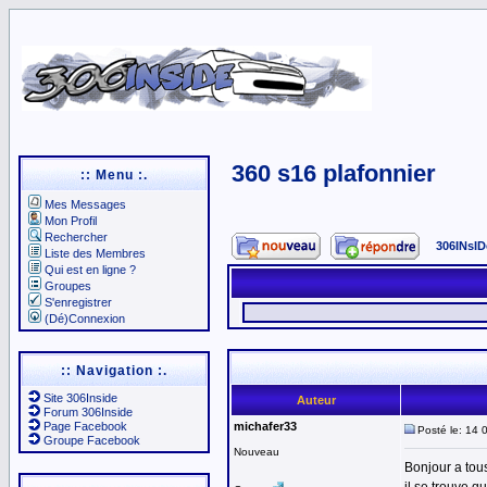
360 s16 plafonnier
:: Menu :.
Mes Messages
Mon Profil
Rechercher
306INsID
Liste des Membres
Qui est en ligne ?
Groupes
S'enregistrer
(Dé)Connexion
:: Navigation :.
Site 306Inside
Auteur
Forum 306Inside
Page Facebook
michafer33
Posté le: 14 
Groupe Facebook
Nouveau
Bonjour a tous