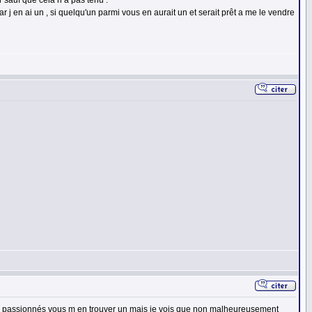
r sauf que cela n a pas tenu .
r j en ai un , si quelqu'un parmi vous en aurait un et serait prêt a me le vendre
 les passionnés vous m en trouver un mais je vois que non malheureusement