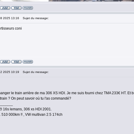
08 2025 13:16
Sujet du message:
tisseurs coni
12 2025 10:19
Sujet du message:
anger le train arrière de ma 306 XS HDI. Je me suis fourni chez TMA 233€ HT. Et bien
a train ? On peut savoir où tu l'as commandé?
_______
l 16s lemans, 306 xs HDI 2001.
 510 000km !! , VW multivan 2.5 174ch