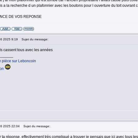
ue j ai mon plafonnier qui est tombé car l ancien propriétaire l avais cassé puis colle
s a la recherche d un plafonnier avec les boutons pour l ouverture du toit ouvrant ca
ANCE DE VOS REPONSE
06 2025 9:19
Sujet du message:
ls cassent tous avec les années
_______
e pièce sur Leboncoin
ion
06 2025 22:04
Sujet du message:
r ta réponse, effectivement très compliqué a trouver je pensais que ici avec tous