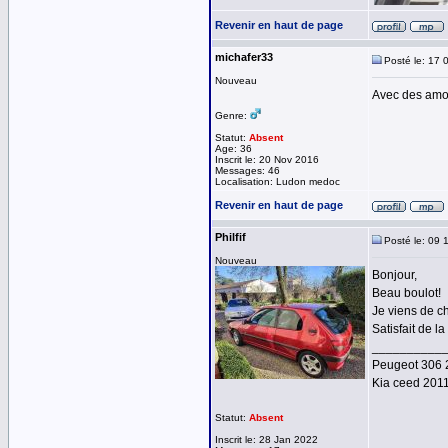
Revenir en haut de page
michafer33
Posté le: 17 
Nouveau
Avec des amor
Genre:
Statut:
Absent
Age: 36
Inscrit le: 20 Nov 2016
Messages: 46
Localisation: Ludon medoc
Revenir en haut de page
Philfif
Posté le: 09 
Nouveau
Bonjour,
Beau boulot!
Je viens de ch
Satisfait de l
__________
Peugeot 306 2
Kia ceed 2011
Statut:
Absent
Inscrit le: 28 Jan 2022