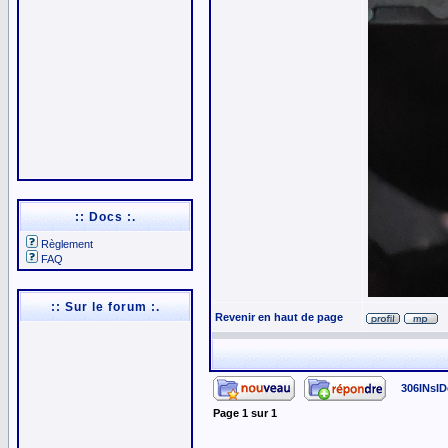
:: Docs :.
Règlement
FAQ
:: Sur le forum :.
Revenir en haut de page
306INsID
Page
1
sur
1