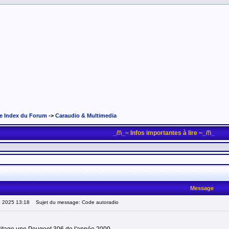
e Index du Forum
->
Caraudio & Multimedia
_/!\_~ Infos importantes à lire ~_/!\_
Message
0 2025 13:18
Sujet du message: Code autoradio