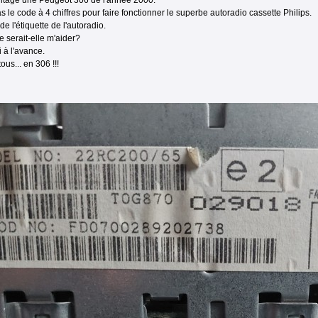
éritage une Peugeot 306 de l'année 2000.
as le code à 4 chiffres pour faire fonctionner le superbe autoradio cassette Philips.
de l'étiquette de l'autoradio.
serait-elle m'aider?
 à l'avance.
ous... en 306 !!!