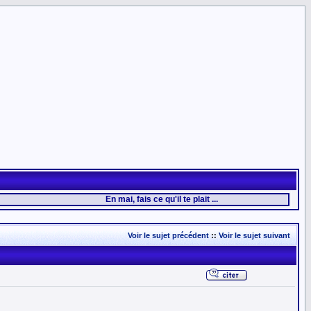
En mai, fais ce qu'il te plait ...
Voir le sujet précédent
::
Voir le sujet suivant