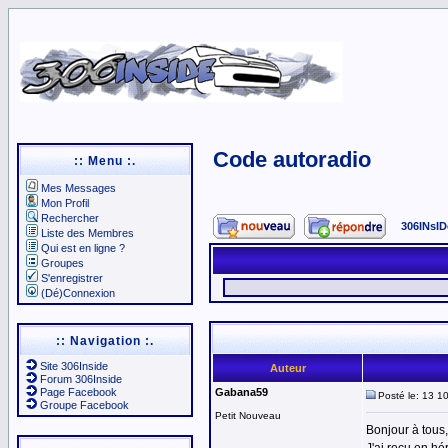
Code autoradio
:: Menu :.
Mes Messages
Mon Profil
Rechercher
306INsID
Liste des Membres
Qui est en ligne ?
Groupes
S'enregistrer
(Dé)Connexion
:: Navigation :.
Site 306Inside
Auteur
Forum 306Inside
Page Facebook
Gabana59
Posté le: 13 1
Groupe Facebook
Petit Nouveau
Bonjour à tous,