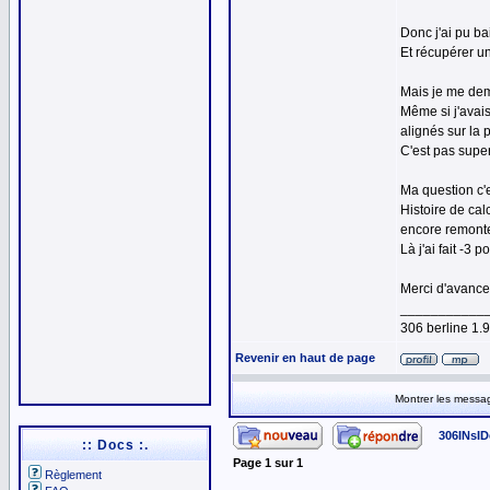
Donc j'ai pu b
Et récupérer un
Mais je me dema
Même si j'avais
alignés sur la
C'est pas super 
Ma question c'e
Histoire de cal
encore remonte
Là j'ai fait -3 p
Merci d'avance 
___________
306 berline 1
Revenir en haut de page
Montrer les messa
306INsID
:: Docs :.
Page
1
sur
1
Règlement