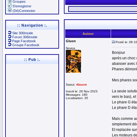
Groupes
S'enregistrer
(Dé)Connexion
:: Navigation :.
Site 306Inside
Auteur
Forum 306Inside
Page Facebook
Gluon
Posté le: 08 1
Groupe Facebook
Novice
Bonjour
après un choc e
:: Pub :.
abaisser avec l
Phares démonté
Mes phares son
Statut:
Absent
La seule solut
Inscrit le: 26 Nov 2023
Messages: 180
vers le bas), e
Localisation: 35
Le phare G éta
Le phare D éta
Mais comme au C
simplement dé
Et replacée sur
Les moteurs de