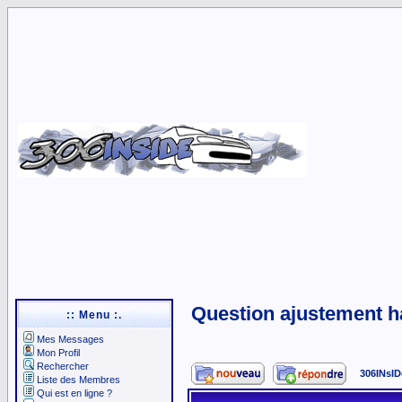
Question ajustement h
:: Menu :.
Mes Messages
Mon Profil
Rechercher
306INsID
Liste des Membres
Qui est en ligne ?