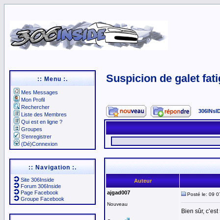
Suspicion de galet fat
:: Menu :.
Mes Messages
Mon Profil
Rechercher
306INsI
Liste des Membres
Qui est en ligne ?
Groupes
S'enregistrer
(Dé)Connexion
:: Navigation :.
Site 306Inside
Auteur
Forum 306Inside
Page Facebook
ajgad007
Posté le: 09 
Groupe Facebook
Nouveau
Bien sûr, c’est