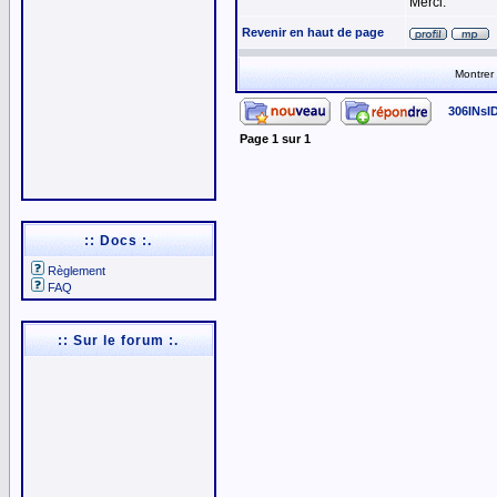
Merci.
Revenir en haut de page
Montrer
306INsI
Page
1
sur
1
:: Docs :.
Règlement
FAQ
:: Sur le forum :.