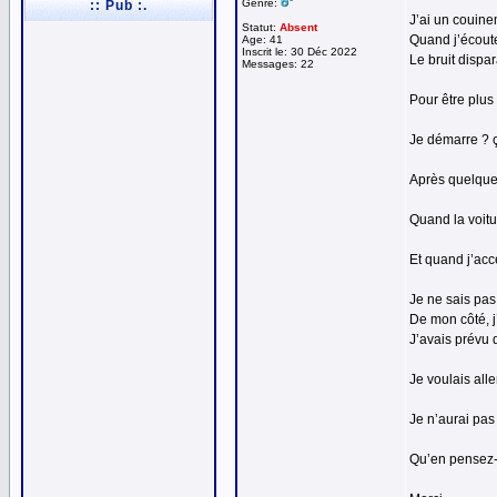
Genre:
:: Pub :.
J’ai un couine
Statut:
Absent
Quand j’écoute
Age: 41
Inscrit le: 30 Déc 2022
Le bruit dispar
Messages: 22
Pour être plus 
Je démarre ? 
Après quelques
Quand la voitur
Et quand j’acc
Je ne sais pas 
De mon côté, j’
J’avais prévu d
Je voulais alle
Je n’aurai pas 
Qu’en pensez