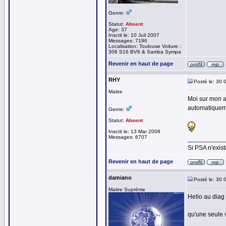
Genre:
Statut:
Absent
Age: 37
Inscrit le: 10 Juil 2007
Messages: 7196
Localisation: Toulouse Voiture :
306 S16 BV6 & Samba Sympa
Revenir en haut de page
RHY
Posté le: 30 
Maitre
Moi sur mon a
automatiqueme
Genre:
Statut:
Absent
Inscrit le: 13 Mar 2008
Messages: 6707
__________
Si PSA n'exist
Revenir en haut de page
damiano
Posté le: 30 
Maitre Suprème
Hello au diag 
qu'une seule v