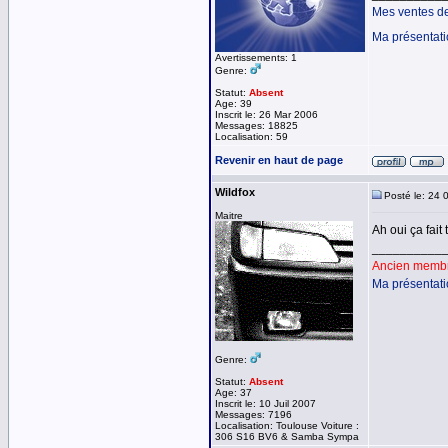
Mes ventes d
Ma présentat
Avertissements: 1
Genre:
Statut:
Absent
Age: 39
Inscrit le: 26 Mar 2006
Messages: 18825
Localisation: 59
Revenir en haut de page
Wildfox
Posté le: 24 
Maitre
Ah oui ça fait 
__________
Ancien membre
Ma présentat
Genre:
Statut:
Absent
Age: 37
Inscrit le: 10 Juil 2007
Messages: 7196
Localisation: Toulouse Voiture :
306 S16 BV6 & Samba Sympa