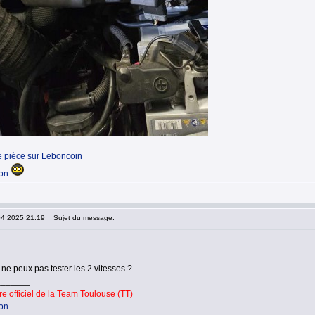
_______
e pièce sur Leboncoin
ion
04 2025 21:19
Sujet du message:
u ne peux pas tester les 2 vitesses ?
_______
 officiel de la Team Toulouse (TT)
ion