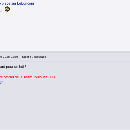
e pièce sur Leboncoin
ion
06 2025 22:06
Sujet du message:
tard pour un hdi !
_______
 officiel de la Team Toulouse (TT)
ion