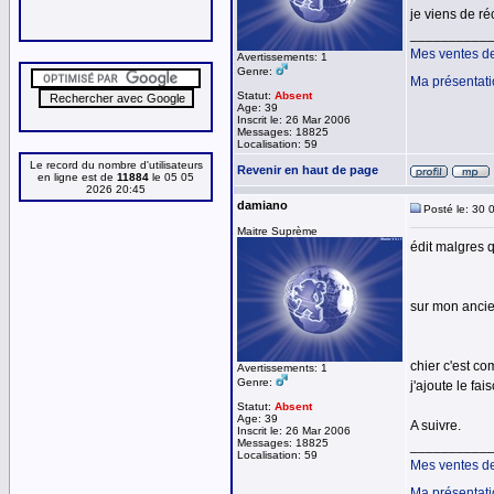
je viens de ré
__________
Mes ventes d
Avertissements: 1
Genre:
Ma présentat
Statut:
Absent
Age: 39
Inscrit le: 26 Mar 2006
Messages: 18825
Localisation: 59
Le record du nombre d'utilisateurs
Revenir en haut de page
en ligne est de
11884
le 05 05
2026 20:45
damiano
Posté le: 30 
Maitre Suprème
édit malgres 
sur mon ancie
chier c'est co
Avertissements: 1
Genre:
j'ajoute le fais
Statut:
Absent
Age: 39
A suivre.
Inscrit le: 26 Mar 2006
Messages: 18825
__________
Localisation: 59
Mes ventes d
Ma présentat