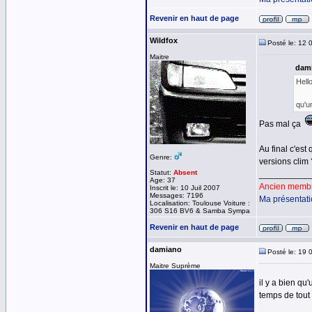
Revenir en haut de page
Wildfox
Posté le: 12 
Maitre
dami
Hell
qu'u
Pas mal ça
Au final c'est
Genre:
versions clim 
Statut:
Absent
__________
Age: 37
Ancien membre
Inscrit le: 10 Juil 2007
Messages: 7196
Ma présentat
Localisation: Toulouse Voiture :
306 S16 BV6 & Samba Sympa
Revenir en haut de page
damiano
Posté le: 19 
Maitre Suprème
il y a bien qu
temps de tout 
__________