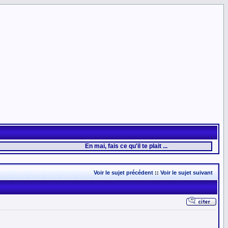
En mai, fais ce qu'il te plait ...
Voir le sujet précédent
::
Voir le sujet suivant