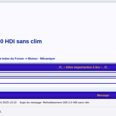
.0 HDI sans clim
e Index du Forum
->
Moteur - Mécanique
_/!\_~ Infos importantes à lire ~_/!\_
Message
04 2025 13:10
Sujet du message: Refroidissement 306 2.0 HDI sans clim
s,