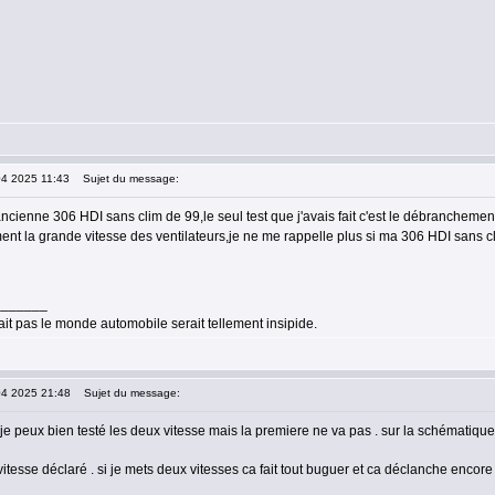
04 2025 11:43
Sujet du message:
ncienne 306 HDI sans clim de 99,le seul test que j'avais fait c'est le débranchem
nt la grande vitesse des ventilateurs,je ne me rappelle plus si ma 306 HDI sans cl
_______
ait pas le monde automobile serait tellement insipide.
04 2025 21:48
Sujet du message:
je peux bien testé les deux vitesse mais la premiere ne va pas . sur la schématique 
itesse déclaré . si je mets deux vitesses ca fait tout buguer et ca déclanche encore