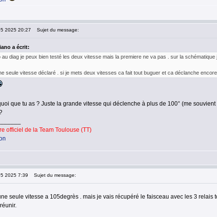
05 2025 20:27
Sujet du message:
ano a écrit:
o au diag je peux bien testé les deux vitesse mais la premiere ne va pas . sur la schématique j'
ne seule vitesse déclaré . si je mets deux vitesses ca fait tout buguer et ca déclanche encore
 quoi que tu as ? Juste la grande vitesse qui déclenche à plus de 100° (me souvient
?
_______
 officiel de la Team Toulouse (TT)
ion
05 2025 7:39
Sujet du message:
'une seule vitesse a 105degrès . mais je vais récupéré le faisceau avec les 3 relais 
réunir.
_______