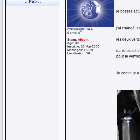
:: Pub :.
je bosses act
j'ai changé le
Avertissements: 1
Genre:
les deux venti
Statut:
Absent
Age: 39
Inscrit le: 26 Mar 2006
Messages: 18825
dans les schém
Localisation: 59
pour le ventil
Je continue a