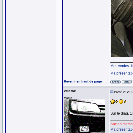
__________
Mes ventes d
Ma présentat
Revenir en haut de page
Wildfox
Posté le: 29 
Maitre
Sur le diag, t
__________
Ancien membre
Ma présentat