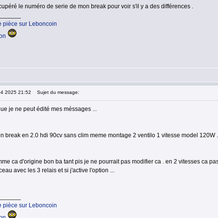
cupéré le numéro de serie de mon break pour voir s'il y a des différences .
_______
e pièce sur Leboncoin
ion
04 2025 21:52
Sujet du message:
que je ne peut édité mes méssages ...
n break en 2.0 hdi 90cv sans clim meme montage 2 ventilo 1 vitesse model 120W .
mme ca d'origine bon ba tant pis je ne pourrait pas modifier ca . en 2 vitesses ca pas
ceau avec les 3 relais et si j'active l'option ...
_______
e pièce sur Leboncoin
ion