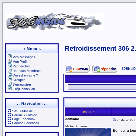
Refroidissement 306 2
:: Menu :.
Mes Messages
Mon Profil
Rechercher
306INsID
Liste des Membres
Qui est en ligne ?
Groupes
S'enregistrer
(Dé)Connexion
:: Navigation :.
Site 306Inside
Auteur
Forum 306Inside
Page Facebook
damiano
Posté le: 29 
Groupe Facebook
Maitre Suprème
Bonjour a tou