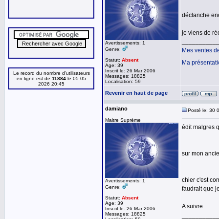
déclanche enc
je viens de ré
__________
Avertissements: 1
Genre:
Mes ventes d
Statut:
Absent
Ma présentat
Age: 39
Inscrit le: 26 Mar 2006
Le record du nombre d'utilisateurs
Messages: 18825
en ligne est de
11884
le 05 05
Localisation: 59
2026 20:45
Revenir en haut de page
damiano
Posté le: 30 
Maitre Suprème
édit malgres 
sur mon ancie
chier c'est co
Avertissements: 1
Genre:
faudrait que je
Statut:
Absent
Age: 39
A suivre.
Inscrit le: 26 Mar 2006
Messages: 18825
__________