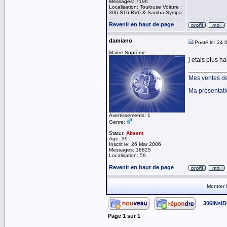
Messages: 7196
Localisation: Toulouse Voiture :
306 S16 BV6 & Samba Sympa
Revenir en haut de page
damiano
Posté le: 24 
Maitre Suprème
j etais plus 
__________
Mes ventes d
Ma présentat
Avertissements: 1
Genre:
Statut:
Absent
Age: 39
Inscrit le: 26 Mar 2006
Messages: 18825
Localisation: 59
Revenir en haut de page
Montrer
306INsID
Page
1
sur
1