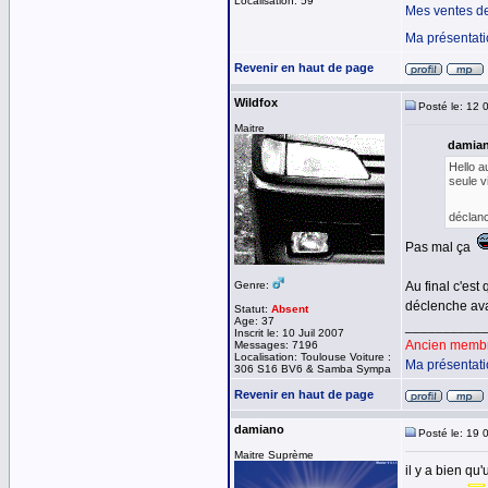
Localisation: 59
Mes ventes d
Ma présentat
Revenir en haut de page
Wildfox
Posté le: 12 
Maitre
damian
Hello a
seule v
déclan
Pas mal ça
Genre:
Au final c'est
déclenche ava
Statut:
Absent
Age: 37
__________
Inscrit le: 10 Juil 2007
Ancien membre
Messages: 7196
Localisation: Toulouse Voiture :
Ma présentat
306 S16 BV6 & Samba Sympa
Revenir en haut de page
damiano
Posté le: 19 
Maitre Suprème
il y a bien qu