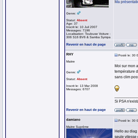
Ma présentat
Genre:
Statut:
Absent
Age: 37
Inscrit le: 10 Juil 2007
Messages: 7196
Localisation: Toulouse Voiture :
306 S16 BV6 & Samba Sympa
Revenir en haut de page
RHY
Posté le: 30 
Maitre
Moi sur mon a
température d
Genre:
sans clim poss
Statut:
Absent
Inscrit le: 13 Mar 2008
Messages: 6707
__________
Si PSA n'exist
Revenir en haut de page
damiano
Posté le: 30 
Maitre Suprème
Hello au diag 
seule vitesse 