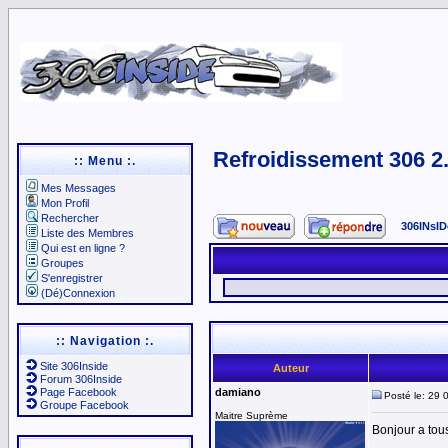
Refroidissement 306 2
:: Menu :.
Mes Messages
Mon Profil
Rechercher
306INsID
Liste des Membres
Qui est en ligne ?
Groupes
S'enregistrer
(Dé)Connexion
:: Navigation :.
Site 306Inside
Auteur
Forum 306Inside
Page Facebook
damiano
Posté le: 29 
Groupe Facebook
Maitre Suprème
Bonjour a tou