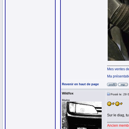
__________
Mes ventes d
Ma présentat
Revenir en haut de page
Wildfox
Posté le: 29 
Maitre
Sur le diag, t
__________
Ancien membre