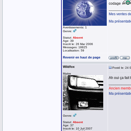
codage
__________
Mes ventes d
Ma présentat
Avertissements: 1
Genre:
Statut:
Absent
Age: 39
Inscrit le: 26 Mar 2006
Messages: 18825
Localisation: 59
Revenir en haut de page
Wildfox
Posté le: 24 
Maitre
Ah oui ça fait 
__________
Ancien membre
Ma présentat
Genre:
Statut:
Absent
Age: 37
Inscrit le: 10 Juil 2007