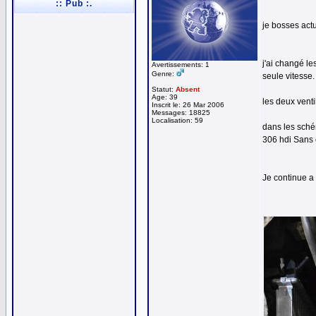
:: Pub :.
je bosses act
j'ai changé le
Avertissements: 1
Genre:
seule vitesse.
Statut:
Absent
Age: 39
les deux venti
Inscrit le: 26 Mar 2006
Messages: 18825
Localisation: 59
dans les schém
306 hdi Sans 
Je continue a