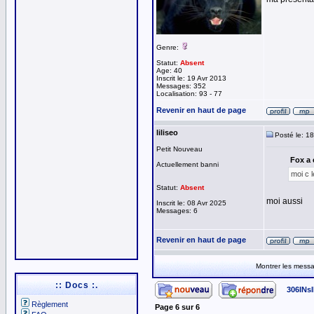
Genre:
Statut:
Absent
Age: 40
Inscrit le: 19 Avr 2013
Messages: 352
Localisation: 93 - 77
Revenir en haut de page
liliseo
Posté le: 1
Petit Nouveau
Fox a 
Actuellement banni
moi c 
Statut:
Absent
moi aussi
Inscrit le: 08 Avr 2025
Messages: 6
Revenir en haut de page
Montrer les mess
:: Docs :.
306INs
Règlement
Page
6
sur
6