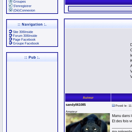
Groupes
S'enregistrer
(Dé)Connexion
:: Navigation :.
Site 306Inside
Forum 306Inside
Page Facebook
Groupe Facebook
D
C
l
:: Pub :.
A
V
V
Auteur
sandy061085
Posté le: 1
Amateur
Manu dans l
Et des fois v
_________
ma présenta