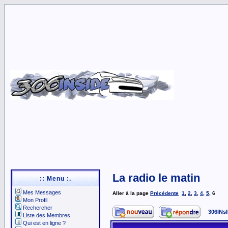
La radio le matin
:: Menu :.
Mes Messages
Aller à la page
Précédente
1
,
2
,
3
,
4
,
5
,
6
Mon Profil
Rechercher
306INs
Liste des Membres
Qui est en ligne ?