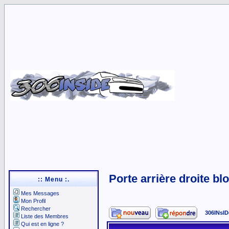
Porte arrière droite 
:: Menu :.
Mes Messages
Mon Profil
Rechercher
306INsID
Liste des Membres
Qui est en ligne ?