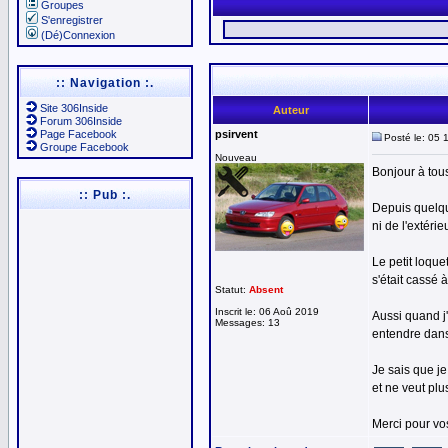
Groupes
S'enregistrer
(Dé)Connexion
:: Navigation :.
Site 306Inside
Auteur
Forum 306Inside
Page Facebook
psirvent
Posté le: 05 
Groupe Facebook
Nouveau
Bonjour à tou
:: Pub :.
Depuis quelque
ni de l'extérieu
Le petit loqu
s'était cassé à
Statut:
Absent
Inscrit le: 06 Aoû 2019
Aussi quand j'
Messages: 13
entendre dans
Je sais que j
et ne veut plus
Merci pour vo