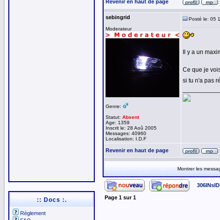
Revenir en haut de page
sebingrid
Posté le: 05 
Moderateur
Il y a un maxi
Ce que je vois
si tu n'a pas 
__________
Genre:
Statut:
Absent
Age: 1359
Inscrit le: 28 Aoû 2005
Messages: 40960
Localisation: I.D.F
Revenir en haut de page
Montrer les messa
306INsID
Page
1
sur
1
:: Docs :.
Règlement