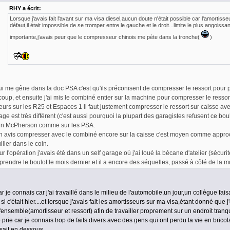
RHY a écrit:
Lorsque j'avais fait l'avant sur ma visa diesel,aucun doute n'était possible car l'amortisse
défaut,il était impossible de se tromper entre le gauche et le droit...limite le plus angois
importante,j'avais peur que le compresseur chinois me pète dans la tronche(
)
i me gêne dans la doc PSA c'est qu'ils préconisent de compresser le ressort pour p
coup, et ensuite j'ai mis le combiné entier sur la machine pour compresser le ressor
leurs sur les R25 et Espaces 1 il faut justement compresser le ressort sur caisse av
ge est très différent (c'est aussi pourquoi la plupart des garagistes refusent ce boulo
un McPherson comme sur les PSA.
 avis compresser avec le combiné encore sur la caisse c'est moyen comme approch
iller dans le coin.
ur l'opération j'avais été dans un self garage où j'ai loué la bécane d'atelier (sécuri
prendre le boulot le mois dernier et il a encore des séquelles, passé à côté de la m
r je connais car j'ai travaillé dans le milieu de l'automobile,un jour,un collègue faisai
c'était hier....et lorsque j'avais fait les amortisseurs sur ma visa,étant donné que j'
e l'ensemble(amortisseur et ressort) afin de travailler proprement sur un endroit tra
prie car je connais trop de faits divers avec des gens qui ont perdu la vie en bricolan
ssait en dessous.....