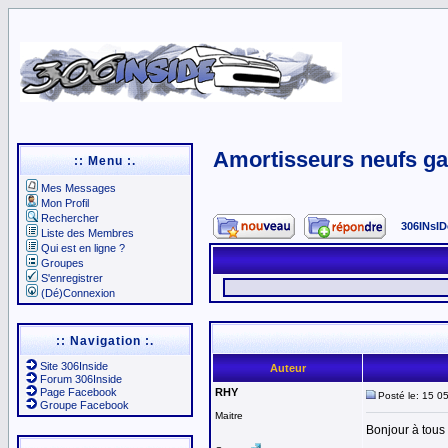
Amortisseurs neufs ga
:: Menu :.
Mes Messages
Mon Profil
Rechercher
306INsID
Liste des Membres
Qui est en ligne ?
Groupes
S'enregistrer
(Dé)Connexion
:: Navigation :.
Site 306Inside
Auteur
Forum 306Inside
Page Facebook
RHY
Posté le: 15 0
Groupe Facebook
Maitre
Bonjour à tous