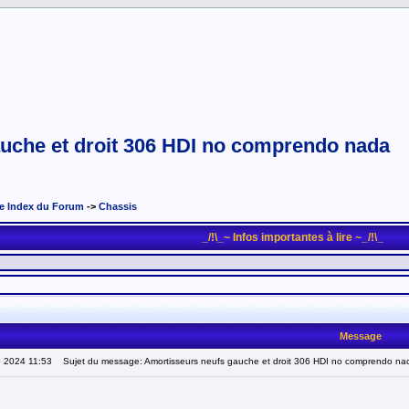
uche et droit 306 HDI no comprendo nada
e Index du Forum
->
Chassis
_/!\_~ Infos importantes à lire ~_/!\_
Message
5 2024 11:53
Sujet du message: Amortisseurs neufs gauche et droit 306 HDI no comprendo na