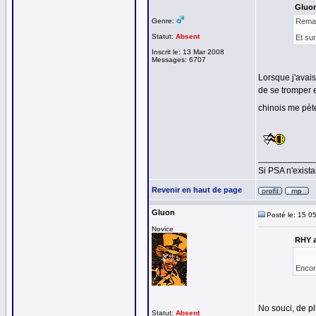
Gluon
Genre:
Remar
Statut:
Absent
Et su
Inscrit le: 13 Mar 2008
Messages: 6707
Lorsque j'avais
de se tromper e
chinois me pèt
___________
Si PSA n'exista
Revenir en haut de page
Gluon
Posté le: 15 0
Novice
RHY a
Encor
No souci, de pl
Statut:
Absent