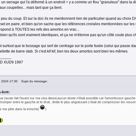
 un serrage qui l'a déformé à un endroit + y a comme un flou "granuleux" dans la dir
aux coupelles... mais tant que ça tient.
 peu du coup. Et sur la doc ils ne mentionnent rien de particulier quand au choix D/G
s set en paire, et bien qu'on sache que les références croisées mentionnées sur les
respond à TOUTES les refs des amortos en vrac...
bien qu'ils sont vraiment identiques, et ça ne m'étonne pas qu'un côté coute plus ch
st surtout que le bossage qui sert de centrage sur le porte fusée (celui qui passe d
iellette de barre stab. Si c'est kif kif, ben les deux amortos sont bien les mêmes.
______
.9D XUD9 1997
5 2024 17:30
Sujet du message:
 écrit:
e j'avais fait l'avant sur ma visa diesel,aucun doute n'était possible car l'amortisseur gauche é
tromper entre le gauche et le droit...limite le plus angoissant c'était de compresser les ress
is me pète dans la tronche(
)