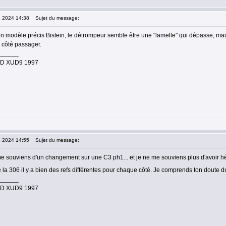
5 2024 14:38
Sujet du message:
on modèle précis Bistein, le détrompeur semble être une "lamelle" qui dépasse, ma
 côté passager.
______
.9D XUD9 1997
5 2024 14:55
Sujet du message:
 souviens d'un changement sur une C3 ph1... et je ne me souviens plus d'avoir hés
e la 306 il y a bien des refs différentes pour chaque côté. Je comprends ton doute 
______
.9D XUD9 1997