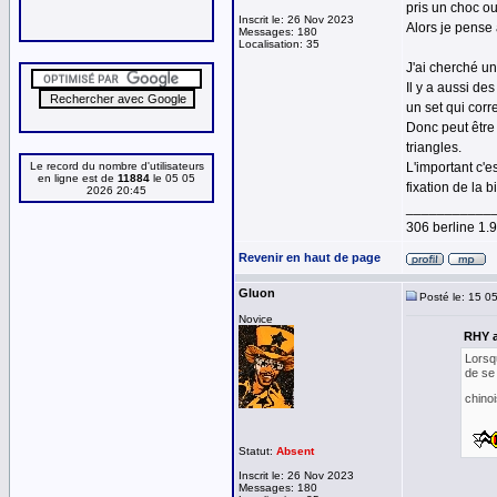
pris un choc ou
Inscrit le: 26 Nov 2023
Alors je pense 
Messages: 180
Localisation: 35
J'ai cherché un
Il y a aussi de
un set qui cor
Donc peut être 
triangles.
Le record du nombre d'utilisateurs
L'important c'e
en ligne est de
11884
le 05 05
fixation de la b
2026 20:45
___________
306 berline 1
Revenir en haut de page
Gluon
Posté le: 15 0
Novice
RHY a
Lorsqu
de se 
chino
Statut:
Absent
Inscrit le: 26 Nov 2023
Messages: 180