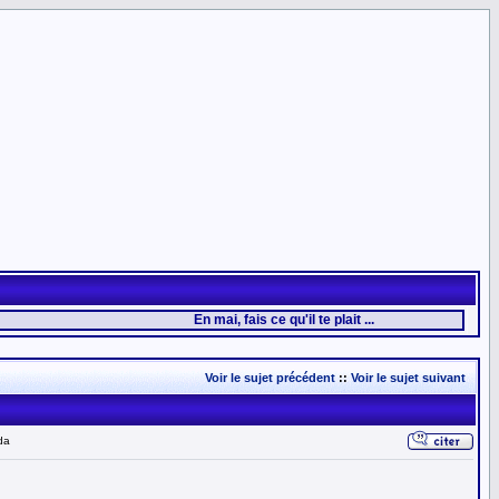
En mai, fais ce qu'il te plait ...
Voir le sujet précédent
::
Voir le sujet suivant
da