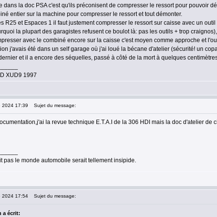
dans la doc PSA c'est qu'ils préconisent de compresser le ressort pour pouvoir dép
biné entier sur la machine pour compresser le ressort et tout démonter.
les R25 et Espaces 1 il faut justement compresser le ressort sur caisse avec un outil
urquoi la plupart des garagistes refusent ce boulot là: pas les outils + trop craign
presser avec le combiné encore sur la caisse c'est moyen comme approche et l'outi
tion j'avais été dans un self garage où j'ai loué la bécane d'atelier (sécurité! un cop
dernier et il a encore des séquelles, passé à côté de la mort à quelques centimètres
______
.9D XUD9 1997
5 2024 17:39
Sujet du message:
ocumentation,j'ai la revue technique E.T.A.I de la 306 HDI mais la doc d'atelier de
______
it pas le monde automobile serait tellement insipide.
5 2024 17:54
Sujet du message:
 a écrit: