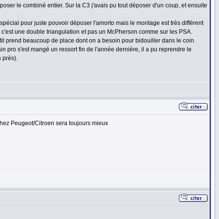
oser le combiné entier. Sur la C3 j'avais pu tout déposer d'un coup, et ensuite
 spécial pour juste pouvoir déposer l'amorto mais le montage est très différent
os), c'est une double triangulation et pas un McPherson comme sur les PSA.
l prend beaucoup de place dont on a besoin pour bidouiller dans le coin.
ain pro s'est mangé un ressort fin de l'année dernière, il a pu reprendre le
 près).
 chez Peugeot/Citroen sera toujours mieux