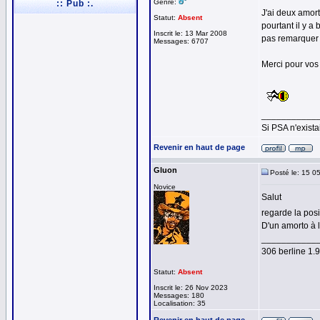
Genre:
:: Pub :.
J'ai deux amor
Statut:
Absent
pourtant il y a
Inscrit le: 13 Mar 2008
pas remarquer 
Messages: 6707
Merci pour vos 
___________
Si PSA n'exista
Revenir en haut de page
Gluon
Posté le: 15 0
Novice
Salut
regarde la posi
D'un amorto à l
___________
306 berline 1
Statut:
Absent
Inscrit le: 26 Nov 2023
Messages: 180
Localisation: 35