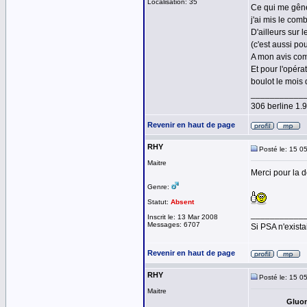
Localisation: 35
Ce qui me gêne 
j'ai mis le com
D'ailleurs sur 
(c'est aussi po
A mon avis com
Et pour l'opéra
boulot le mois 
___________
306 berline 1
Revenir en haut de page
RHY
Posté le: 15 0
Maitre
Merci pour la d
Genre:
Statut:
Absent
___________
Inscrit le: 13 Mar 2008
Messages: 6707
Si PSA n'exista
Revenir en haut de page
RHY
Posté le: 15 0
Maitre
Gluon