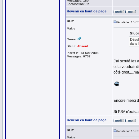
Messages: 180
Localisation: 35
Revenir en haut de page
RHY
Posté le: 15 0
Maitre
Gluon
Genre:
Désol
dans 
Statut:
Absent
Inscrit le: 13 Mar 2008
Messages: 6707
J'ai scruté les
cela voudrait d
côté droit.....m
Encore merci d
___________
Si PSA n'exista
Revenir en haut de page
RHY
Posté le: 15 0
Maitre