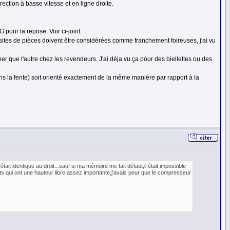
ection à basse vitesse et en ligne droite.
 pour la repose. Voir ci-joint.
 sites de pièces doivent être considérées comme franchement foireuses, j'ai vu
er que l'autre chez les revendeurs. J'ai déja vu ça pour des biellettes ou des
ans la fente) soit orienté exactement de la même manière par rapport à la
tait identique au droit...sauf si ma mémoire me fait défaut,il était impossible
orts qui ont une hauteur libre assez importante,j'avais peur que le compresseur