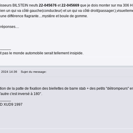
tisseurs BILSTEIN neufs
22-045676
et
22-045669
que je dois monter sur ma 306 HDI
 bien un qui va côté gauche(conducteur) et un qui va côté droit(passager.),visuell
une différence flagrante....mystère et boule de gomme.
réponses....
______
it pas le monde automobile serait tellement insipide.
5 2024 14:36
Sujet du message:
tion de la patte de fixation des biellettes de barre stab + des petits "détrompeurs" e
'autre c'est inversé à 180°.
______
.9D XUD9 1997