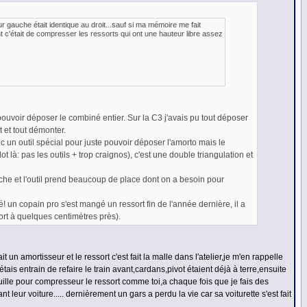
ur gauche était identique au droit...sauf si ma mémoire me fait
sant c'était de compresser les ressorts qui ont une hauteur libre assez
ouvoir déposer le combiné entier. Sur la C3 j'avais pu tout déposer
t et tout démonter.
ec un outil spécial pour juste pouvoir déposer l'amorto mais le
t là: pas les outils + trop craignos), c'est une double triangulation et
e et l'outil prend beaucoup de place dont on a besoin pour
té! un copain pro s'est mangé un ressort fin de l'année dernière, il a
ort à quelques centimètres près).
t un amortisseur et le ressort c'est fait la malle dans l'atelier,je m'en rappelle
étais entrain de refaire le train avant,cardans,pivot étaient déjà à terre,ensuite
nquille pour compresseur le ressort comme toi,a chaque fois que je fais des
t leur voiture..... dernièrement un gars a perdu la vie car sa voiturette s'est fait