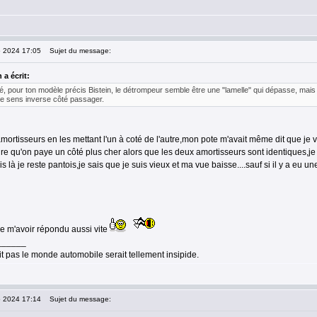
5 2024 17:05
Sujet du message:
 a écrit:
é, pour ton modèle précis Bistein, le détrompeur semble être une "lamelle" qui dépasse, mai
le sens inverse côté passager.
 amortisseurs en les mettant l'un à coté de l'autre,mon pote m'avait même dit que je 
ire qu'on paye un côté plus cher alors que les deux amortisseurs sont identiques,je 
ais là je reste pantois,je sais que je suis vieux et ma vue baisse....sauf si il y a eu
e m'avoir répondu aussi vite
______
it pas le monde automobile serait tellement insipide.
5 2024 17:14
Sujet du message: