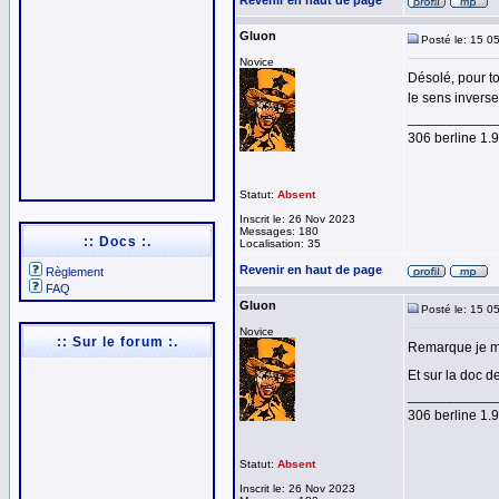
Revenir en haut de page
Gluon
Posté le: 15 0
Novice
Désolé, pour t
le sens inverse
___________
306 berline 1
Statut:
Absent
Inscrit le: 26 Nov 2023
Messages: 180
:: Docs :.
Localisation: 35
Revenir en haut de page
Règlement
FAQ
Gluon
Posté le: 15 0
Novice
:: Sur le forum :.
Remarque je me
Et sur la doc d
___________
306 berline 1
Statut:
Absent
Inscrit le: 26 Nov 2023