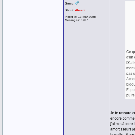
Genre:
Statut:
Absent
Inscrit le: 13 Mar 2008
Messages: 6707
Ce qu
d'un 
D'ail
monta
pas 
A mon
bidou
Et po
pu re
Je te rassure ca
encore comme si 
j'ai mis à terr
amortisseurs,je 
la malle...il bo