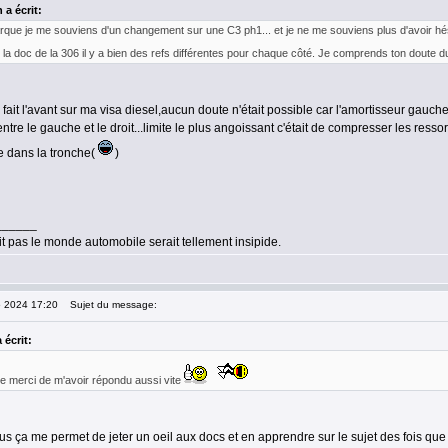
 a écrit:
que je me souviens d'un changement sur une C3 ph1... et je ne me souviens plus d'avoir hési
r la doc de la 306 il y a bien des refs différentes pour chaque côté. Je comprends ton doute 
 fait l'avant sur ma visa diesel,aucun doute n'était possible car l'amortisseur gauche 
ntre le gauche et le droit...limite le plus angoissant c'était de compresser les ress
e dans la tronche(
)
______
it pas le monde automobile serait tellement insipide.
5 2024 17:20
Sujet du message:
 écrit:
e merci de m'avoir répondu aussi vite
us ça me permet de jeter un oeil aux docs et en apprendre sur le sujet des fois que j'a