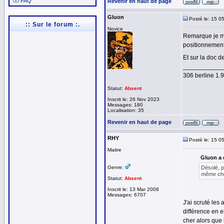
FAQ
Revenir en haut de page
Gluon
Posté le: 15 0
:: Sur le forum :.
Novice
Remarque je me
positionnement 
Et sur la doc d
___________
306 berline 1
Statut:
Absent
Inscrit le: 26 Nov 2023
Messages: 180
Localisation: 35
Revenir en haut de page
RHY
Posté le: 15 0
Maitre
Gluon a é
Genre:
Désolé, p
même chos
Statut:
Absent
Inscrit le: 13 Mar 2008
Messages: 6707
J'ai scruté les
différence en e
cher alors que 