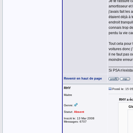
Je te rassure ca
amortisseur et l
j'avais fait le
étaient déjà à 
endroit tranqui
connais trop de
perdu la vie car
Tout cela pour t
voitures donc j
il ne faut pas o
moindre erreur p
___________
Si PSA n'exista
Revenir en haut de page
RHY
Posté le: 15 0
Maitre
RHY a écr
Genre:
Glu
Statut:
Absent
Inscrit le: 13 Mar 2008
Messages: 6707