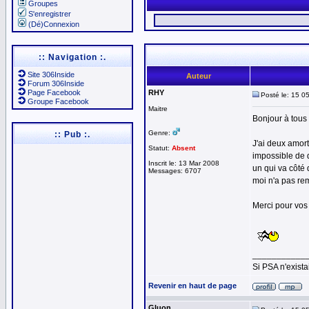
Groupes
S'enregistrer
(Dé)Connexion
:: Navigation :.
Site 306Inside
Auteur
Forum 306Inside
Page Facebook
RHY
Posté le: 15 0
Groupe Facebook
Maitre
Bonjour à tous
Genre:
:: Pub :.
J'ai deux amor
Statut:
Absent
impossible de d
Inscrit le: 13 Mar 2008
un qui va côté
Messages: 6707
moi n'a pas re
Merci pour vos 
___________
Si PSA n'exista
Revenir en haut de page
Gluon