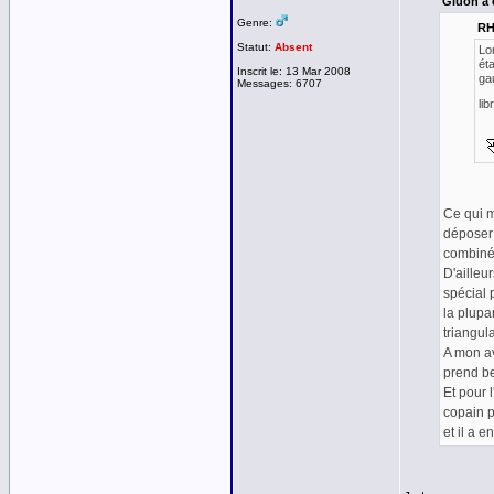
Gluon a é
Genre:
RHY
Statut:
Absent
Lor
éta
Inscrit le: 13 Mar 2008
gau
Messages: 6707
li
Ce qui m
déposer 
combiné 
D'ailleu
spécial 
la plupa
triangul
A mon av
prend be
Et pour l
copain p
et il a 