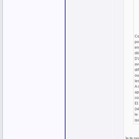
Ce
po
en
dé
D'
av
di
ou
le
A 
ap
co
Et
(s
le
qu
Je te ras