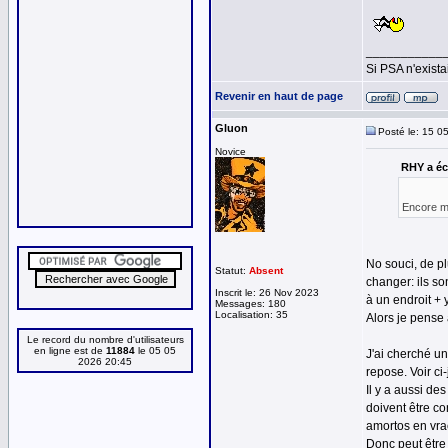
___________
Si PSA n'exista
Revenir en haut de page
Gluon
Posté le: 15 0
Novice
RHY a écr
Encore me
No souci, de pl
Statut:
Absent
changer: ils so
Inscrit le: 26 Nov 2023
à un endroit + 
Messages: 180
Localisation: 35
Alors je pense 
Le record du nombre d'utilisateurs
en ligne est de
11884
le 05 05
J'ai cherché un
2026 20:45
repose. Voir ci-
Il y a aussi de
doivent être c
amortos en vrac
Donc peut être 