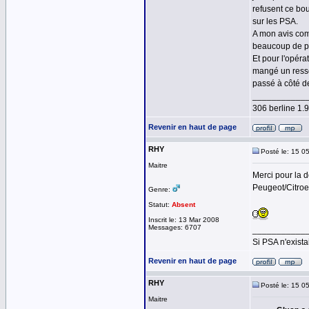
refusent ce bou
sur les PSA.
A mon avis com
beaucoup de pl
Et pour l'opéra
mangé un ressor
passé à côté d
___________
306 berline 1
Revenir en haut de page
RHY
Posté le: 15 0
Maitre
Merci pour la d
Peugeot/Citroe
Genre:
Statut:
Absent
Inscrit le: 13 Mar 2008
Messages: 6707
___________
Si PSA n'exista
Revenir en haut de page
RHY
Posté le: 15 0
Maitre