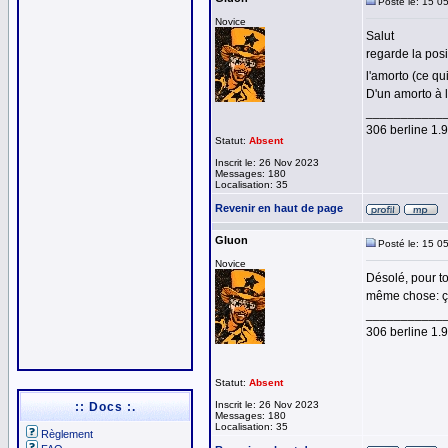
Posté le: 15 0
Novice
Salut
regarde la posi
l'amorto (ce qu
D'un amorto à l
___________
306 berline 1
Statut:
Absent
Inscrit le: 26 Nov 2023
Messages: 180
Localisation: 35
Revenir en haut de page
Gluon
Posté le: 15 0
Novice
Désolé, pour to
même chose: ça
___________
306 berline 1
Statut:
Absent
Inscrit le: 26 Nov 2023
:: Docs :.
Messages: 180
Localisation: 35
Règlement