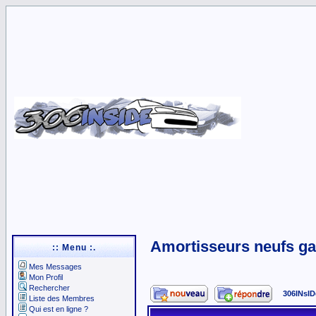
Amortisseurs neufs ga
:: Menu :.
Mes Messages
Mon Profil
Rechercher
306INsID
Liste des Membres
Qui est en ligne ?