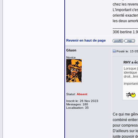
chez les revend
L'important c'e
orienté exactem
les deux amort
___________
306 berline 1
Revenir en haut de page
Gluon
Posté le: 15 0
Novice
RHY a écr
Lorsque j
identique 
droit...li
important
Statut:
Absent
Inscrit le: 26 Nov 2023
Messages: 180
Localisation: 35
Ce qui me gêne
combiné entier.
pour compresser
D'ailleurs sur 
juste pouvoir d