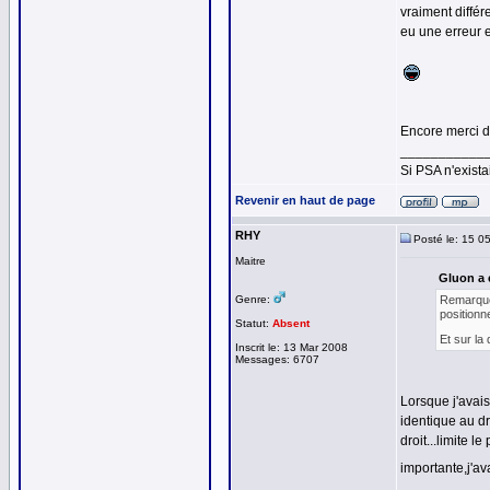
vraiment différe
eu une erreur e
Encore merci d
___________
Si PSA n'exista
Revenir en haut de page
RHY
Posté le: 15 0
Maitre
Gluon a é
Genre:
Remarque 
positionn
Statut:
Absent
Et sur la
Inscrit le: 13 Mar 2008
Messages: 6707
Lorsque j'avais
identique au dr
droit...limite 
importante,j'a