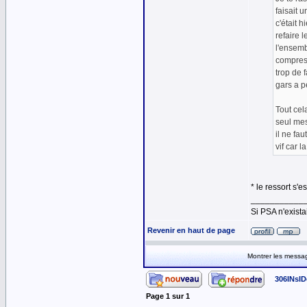
faisait u
c'était h
refaire l
l'ensemb
compress
trop de f
gars a pe
Tout cela
seul mes
il ne fau
vif car l
* le ressort s'est
___________
Si PSA n'exista
Revenir en haut de page
Montrer les messa
306INsID
Page
1
sur
1