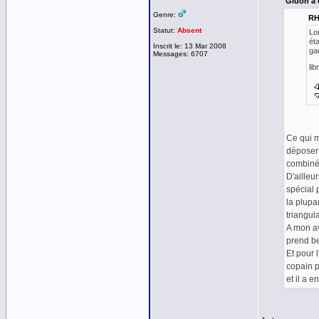
Gluon a é
Genre:
RHY
Statut:
Absent
Lor
éta
Inscrit le: 13 Mar 2008
gau
Messages: 6707
li
Ce qui m
déposer 
combiné 
D'ailleu
spécial 
la plupa
triangul
A mon av
prend be
Et pour l
copain p
et il a 