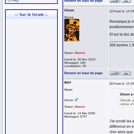
FAQ
Revenir en haut de page
Gluon
Posté le: 15 0
:: Sur le forum :.
Novice
Remarque je me
positionnement 
Et sur la doc d
___________
306 berline 1
Statut:
Absent
Inscrit le: 26 Nov 2023
Messages: 180
Localisation: 35
Revenir en haut de page
RHY
Posté le: 15 0
Maitre
Gluon a é
Genre:
Désolé, p
même chos
Statut:
Absent
Inscrit le: 13 Mar 2008
Messages: 6707
J'ai scruté les
différence en e
cher alors que 