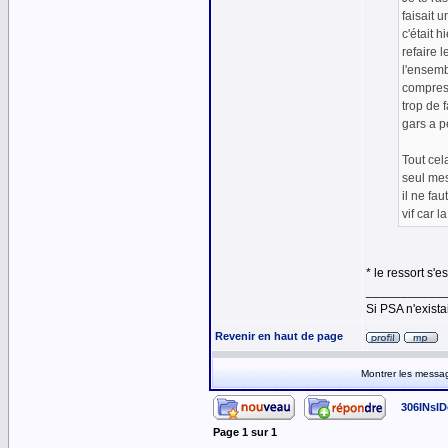
faisait u
c'était h
refaire l
l'ensemb
compress
trop de f
gars a pe
Tout cela
seul mes
il ne fau
vif car l
* le ressort s'est
___________
Si PSA n'exista
Revenir en haut de page
Montrer les messa
306INsID
Page
1
sur
1