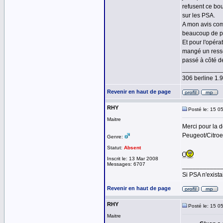
refusent ce bou
sur les PSA.
A mon avis com
beaucoup de pl
Et pour l'opéra
mangé un ressor
passé à côté d
___________
306 berline 1
Revenir en haut de page
RHY
Posté le: 15 0
Maitre
Merci pour la d
Peugeot/Citroe
Genre:
Statut:
Absent
Inscrit le: 13 Mar 2008
Messages: 6707
___________
Si PSA n'exista
Revenir en haut de page
RHY
Posté le: 15 0
Maitre