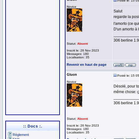
Posté le: 15 0
Novice
Salut
regarde la posi
l'amorto (ce qu
D'un amorto à l
___________
306 berline 1
Statut:
Absent
Inscrit le: 26 Nov 2023
Messages: 180
Localisation: 35
Revenir en haut de page
Gluon
Posté le: 15 0
Novice
Désolé, pour to
même chose: ça
___________
306 berline 1
Statut:
Absent
Inscrit le: 26 Nov 2023
:: Docs :.
Messages: 180
Localisation: 35
Règlement