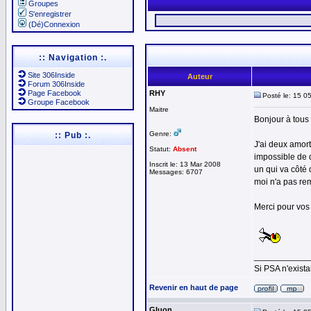
Groupes
S'enregistrer
(Dé)Connexion
:: Navigation :.
Site 306Inside
Auteur
Forum 306Inside
Page Facebook
RHY
Posté le: 15 0
Groupe Facebook
Maitre
Bonjour à tous
Genre:
:: Pub :.
J'ai deux amor
Statut:
Absent
impossible de d
Inscrit le: 13 Mar 2008
un qui va côté
Messages: 6707
moi n'a pas re
Merci pour vos 
___________
Si PSA n'exista
Revenir en haut de page
Gluon