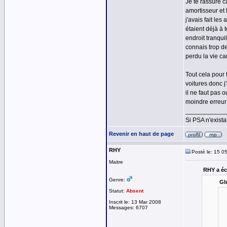
Je te rassure ca
amortisseur et l
j'avais fait le
étaient déjà à 
endroit tranqui
connais trop de
perdu la vie car
Tout cela pour t
voitures donc j
il ne faut pas o
moindre erreur p
___________
Si PSA n'exista
Revenir en haut de page
RHY
Posté le: 15 0
Maitre
RHY a écr
Genre:
Glu
Statut:
Absent
Inscrit le: 13 Mar 2008
Messages: 6707