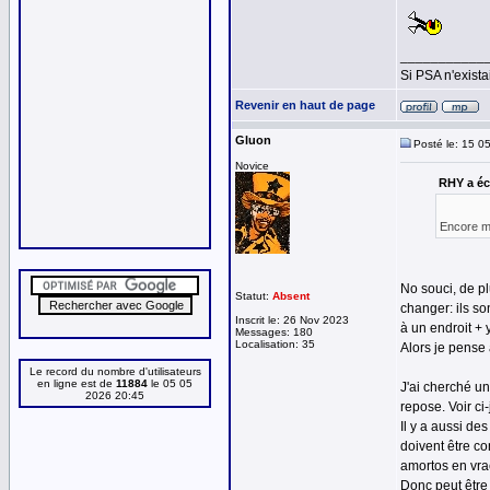
___________
Si PSA n'exista
Revenir en haut de page
Gluon
Posté le: 15 0
Novice
RHY a écr
Encore me
No souci, de pl
Statut:
Absent
changer: ils so
Inscrit le: 26 Nov 2023
à un endroit + 
Messages: 180
Localisation: 35
Alors je pense 
Le record du nombre d'utilisateurs
en ligne est de
11884
le 05 05
J'ai cherché un
2026 20:45
repose. Voir ci-
Il y a aussi de
doivent être c
amortos en vrac
Donc peut être 