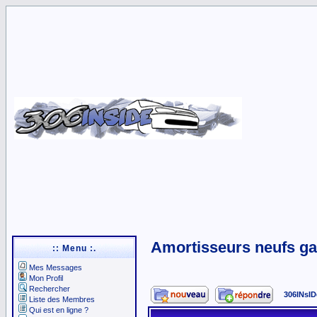
Amortisseurs neufs ga
:: Menu :.
Mes Messages
Mon Profil
Rechercher
306INsID
Liste des Membres
Qui est en ligne ?