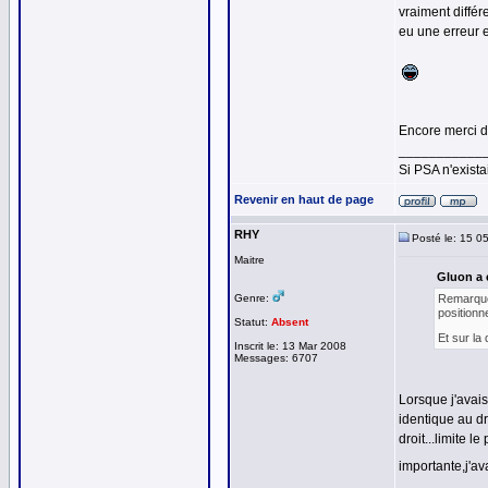
vraiment différe
eu une erreur e
Encore merci d
___________
Si PSA n'exista
Revenir en haut de page
RHY
Posté le: 15 0
Maitre
Gluon a é
Genre:
Remarque 
positionn
Statut:
Absent
Et sur la
Inscrit le: 13 Mar 2008
Messages: 6707
Lorsque j'avais
identique au dr
droit...limite 
importante,j'a