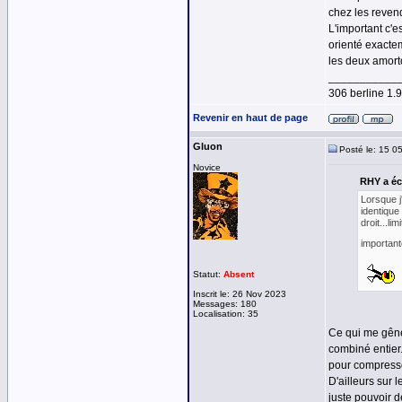
chez les revend
L'important c'e
orienté exactem
les deux amort
___________
306 berline 1
Revenir en haut de page
Gluon
Posté le: 15 0
Novice
RHY a écr
Lorsque j
identique 
droit...li
important
Statut:
Absent
Inscrit le: 26 Nov 2023
Messages: 180
Localisation: 35
Ce qui me gêne
combiné entier.
pour compresser
D'ailleurs sur 
juste pouvoir d