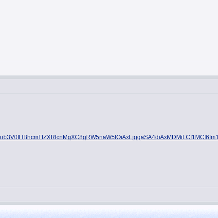
OiB3aXRob3V0IHBhcmFtZXRlcnMgXC8gRW5naW5lOiAxLjggaSA4diAxMDMiLCI1