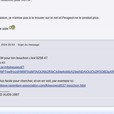
ce bouchon pour XU7JP:
sion, je n'arrive pas à le trouver sur le net et Peugeot ne le produit plus.
re aide
4 2024 20:53
Sujet du message:
EM pour ton bouchon c'est 0258 47
 ici:
car.info/peugeot/?
3Q9PTgwfHxzdHM9PXsiMTAiOiJNb2RlbCIsIjIwIjoiMzA2IiwiNDAiOiJCb2R5
lus facile pour chercher, et on en voit, par exemple ici:
utique-laventure-association.com/fr/peugeot/637-bouchon.html
______
.9D XUD9 1997