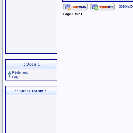
306INsID
Page
1
sur
1
:: Docs :.
Règlement
FAQ
:: Sur le forum :.