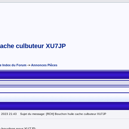
cache culbuteur XU7JP
e Index du Forum
->
Annonces Pièces
8 2023 21:43
Sujet du message: [RCH] Bouchon huile cache culbuteur XU7JP