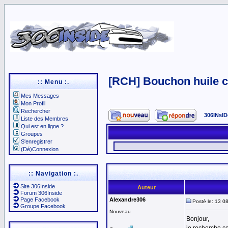
[RCH] Bouchon huile 
:: Menu :.
Mes Messages
Mon Profil
Rechercher
306INsID
Liste des Membres
Qui est en ligne ?
Groupes
S'enregistrer
(Dé)Connexion
:: Navigation :.
Site 306Inside
Auteur
Forum 306Inside
Page Facebook
Alexandre306
Posté le: 13 0
Groupe Facebook
Nouveau
Bonjour,