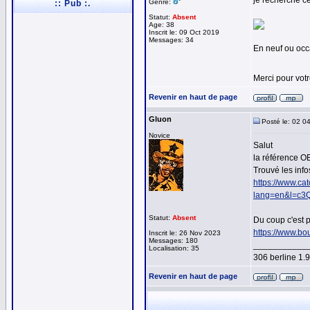
je recherche 
Genre:
:: Pub :.
Statut:
Absent
Age: 38
Inscrit le: 09 Oct 2019
Messages: 34
En neuf ou occa
Merci pour vot
Revenir en haut de page
Gluon
Posté le: 02 0
Novice
Salut
la référence O
Trouvé les infos
https://www.cat
lang=en&l=c
Statut:
Absent
Du coup c'est p
https://www.bo
Inscrit le: 26 Nov 2023
Messages: 180
___________
Localisation: 35
306 berline 1
Revenir en haut de page