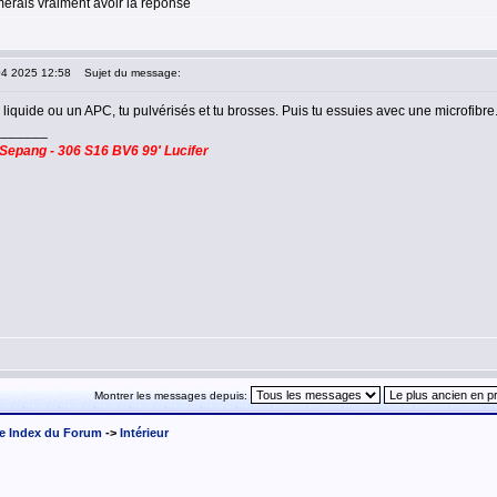
merais vraiment avoir la reponse
04 2025 12:58
Sujet du message:
liquide ou un APC, tu pulvérisés et tu brosses. Puis tu essuies avec une microfibre. 
_______
Sepang - 306 S16 BV6 99' Lucifer
Montrer les messages depuis:
e Index du Forum
->
Intérieur