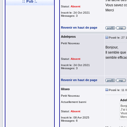
J'ai taché de
:: Pub :.
Vous savez c
Statut:
Absent
Merci
Inscrit le: 24 Oct 2021
Messages: 3
Revenir en haut de page
Adelrpros
Posté le: 27 
Petit Nouveau
Bonjour,
Il semble que 
semble effica
Statut:
Absent
Inscrit le: 24 Oct 2021
Messages: 3
Revenir en haut de page
liliseo
Posté le: 11 
Petit Nouveau
Adel
Actuellement banni
Bonj
J'ai
Statut:
Absent
Vous
Merc
Inscrit le: 08 Avr 2025
Messages: 6