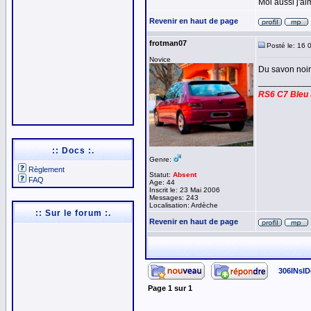
Moi aussi j'ai
Revenir en haut de page
frotman07
Posté le: 16 
Novice
Du savon noir 
__________
RS6 C7 Bleu 
:: Docs :.
Genre:
Règlement
Statut:
Absent
FAQ
Age: 44
Inscrit le: 23 Mai 2006
Messages: 243
Localisation: Ardèche
:: Sur le forum :.
Revenir en haut de page
306INsID
Page
1
sur
1