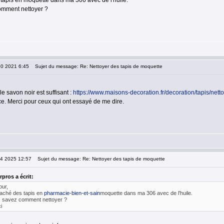
s tapis en moquette dans ma 306 avec de l'huile.
omment nettoyer ?
10 2021 6:45
Sujet du message: Re: Nettoyer des tapis de moquette
le savon noir est suffisant :
https://www.maisons-decoration.fr/decoration/tapis/net
ce. Merci pour ceux qui ont essayé de me dire.
04 2025 12:57
Sujet du message: Re: Nettoyer des tapis de moquette
rpros a écrit:
our,
 taché des tapis en
pharmacie-bien-et-sain
moquette dans ma 306 avec de l'huile.
 savez comment nettoyer ?
i