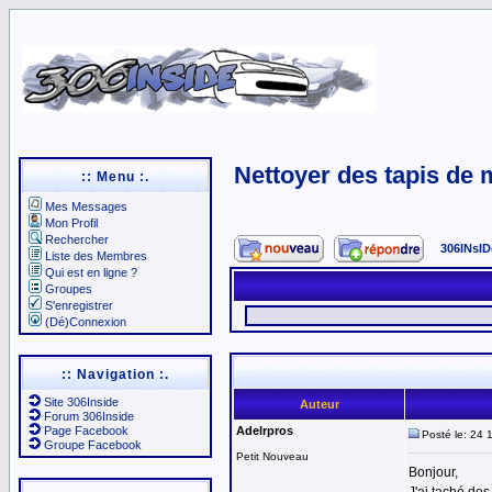
Nettoyer des tapis de
:: Menu :.
Mes Messages
Mon Profil
Rechercher
306INsID
Liste des Membres
Qui est en ligne ?
Groupes
S'enregistrer
(Dé)Connexion
:: Navigation :.
Site 306Inside
Auteur
Forum 306Inside
Page Facebook
Adelrpros
Posté le: 24 
Groupe Facebook
Petit Nouveau
Bonjour,