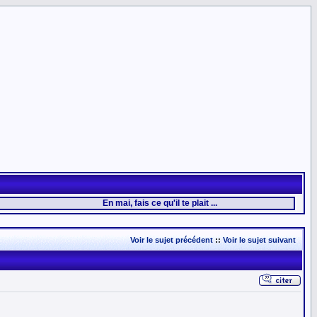
En mai, fais ce qu'il te plait ...
Voir le sujet précédent
::
Voir le sujet suivant