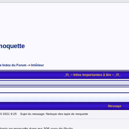
 moquette
e Index du Forum
->
Intérieur
_/!\_~ Infos importantes à lire ~_/!\_
Message
10 2021 9:25
Sujet du message: Nettoyer des tapis de moquette