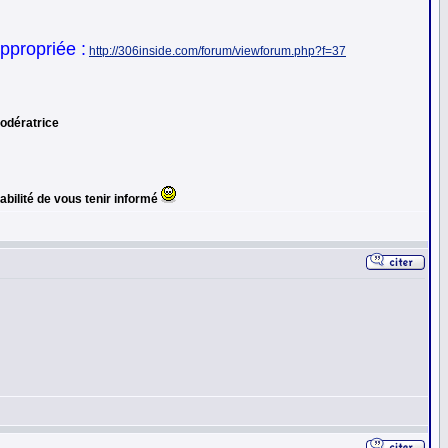
ppropriée :
http://306inside.com/forum/viewforum.php?f=37
modératrice
abilité de vous tenir informé