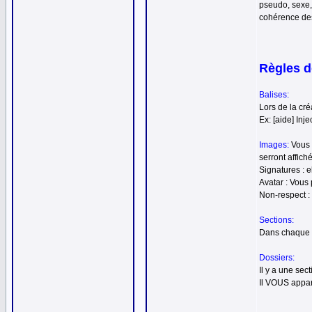
pseudo, sexe,
cohérence des
Règles d
Balises:
Lors de la cré
Ex: [aide] Inj
Images:
Vous 
serront affich
Signatures : e
Avatar : Vous 
Non-respect :
Sections:
Dans chaque se
Dossiers:
Il y a une sec
Il VOUS appart