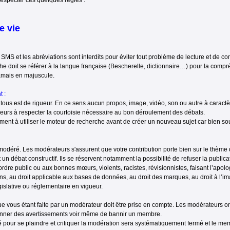
respecter ces quelques règles :
e vie
SMS et les abréviations sont interdits pour éviter tout problème de lecture et de 
he doit se référer à la langue française (Bescherelle, dictionnaire…) pour la comp
jamais en majuscule.
 :
tous est de rigueur. En ce sens aucun propos, image, vidéo, son ou autre à caractère
lleurs à respecter la courtoisie nécessaire au bon déroulement des débats.
ent à utiliser le moteur de recherche avant de créer un nouveau sujet car bien souv
odéré. Les modérateurs s'assurent que votre contribution porte bien sur le thème de
 un débat constructif. Ils se réservent notamment la possibilité de refuser la publ
’ordre public ou aux bonnes mœurs, violents, racistes, révisionnistes, faisant l’apol
ins, au droit applicable aux bases de données, au droit des marques, au droit à l’ima
gislative ou réglementaire en vigueur.
 vous étant faite par un modérateur doit être prise en compte. Les modérateurs ont 
nner des avertissements voir même de bannir un membre.
éé pour se plaindre et critiquer la modération sera systématiquement fermé et le m