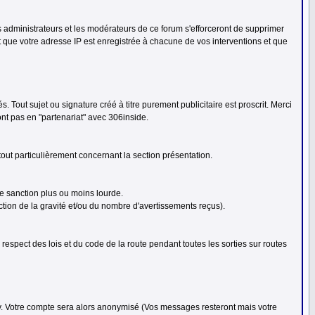
 administrateurs et les modérateurs de ce forum s'efforceront de supprimer
t que votre adresse IP est enregistrée à chacune de vos interventions et que
és. Tout sujet ou signature créé à titre purement publicitaire est proscrit. Merci
nt pas en "partenariat" avec 306inside.
ut particulièrement concernant la section présentation.
e sanction plus ou moins lourde.
tion de la gravité et/ou du nombre d'avertissements reçus).
spect des lois et du code de la route pendant toutes les sorties sur routes
ay. Votre compte sera alors anonymisé (Vos messages resteront mais votre