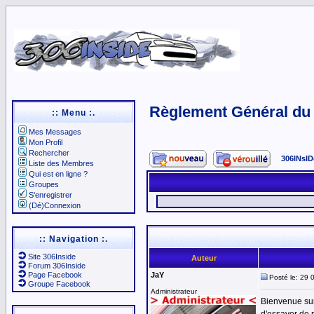
Règlement Général du 
:: Menu :.
Mes Messages
Mon Profil
Rechercher
306INsID
Liste des Membres
Qui est en ligne ?
Groupes
S'enregistrer
(Dé)Connexion
:: Navigation :.
Site 306Inside
Auteur
Forum 306Inside
Page Facebook
JaY
Posté le: 29 
Groupe Facebook
Administrateur
Bienvenue sur