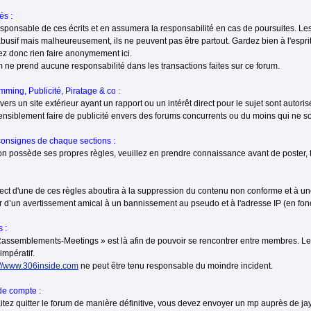
és :
sponsable de ces écrits et en assumera la responsabilité en cas de poursuites. Les
busif mais malheureusement, ils ne peuvent pas être partout. Gardez bien à l'espri
z donc rien faire anonymement ici.
 ne prend aucune responsabilité dans les transactions faites sur ce forum.
ming, Publicité, Piratage & co :
 vers un site extérieur ayant un rapport ou un intérêt direct pour le sujet sont autoris
ensiblement faire de publicité envers des forums concurrents ou du moins qui ne so
onsignes de chaque sections :
n possède ses propres règles, veuillez en prendre connaissance avant de poster, to
ect d'une de ces règles aboutira à la suppression du contenu non conforme et à un
er d’un avertissement amical à un bannissement au pseudo et à l'adresse IP (en fonc
 :
Rassemblements-Meetings » est là afin de pouvoir se rencontrer entre membres. Le re
impératif.
://www.306inside.com
ne peut être tenu responsable du moindre incident.
de compte :
itez quitter le forum de manière définitive, vous devez envoyer un mp auprès de j