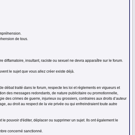
compréhension.
réhension de tous.
 diffamatoire, insultant, raciste ou sexuel ne devra apparaître sur le forum.
ent le sujet que vous allez créer existe déjà.
 débat traité dans le forum, respecte les loi et règlements en vigueurs et
ication des messages redondants, de nature publicitaire ou promotionnelle,
ogie des crimes de guerre, injurieux ou grossiers, contraires aux droits d’auteur
ge, au droit au respect de la vie privée ou qui enfreindraient toute autre
le pouvoir d'éditer, déplacer ou supprimer un sujet. Ils ont également le
embre concerné sanctionné.