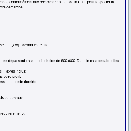
ux mois) conformément aux recommandations de la CNIL pour respecter la
votre démarche.
il]… ;[xxx]..; devant votre titre
es ne dépassent pas une résolution de 800x600. Dans le cas contraire elles
 + textes inclus)
 votre profil.
ssion de cette dernière.
ets ou dossiers
r régulièrement).