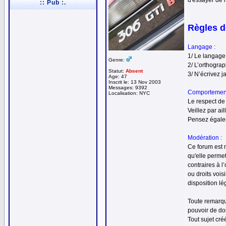
d'essayer de 
:: Pub :.
Règles d
Langage :
1/ Le langage 
Genre:
2/ L’orthograp
Statut:
Absent
3/ N’écrivez 
Age: 47
Inscrit le: 13 Nov 2003
Messages: 9392
Comportement
Localisation: NYC
Le respect de 
Veillez par ai
Pensez égalem
Modération :
Ce forum est m
qu'elle permet
contraires à l
ou droits vois
disposition lé
Toute remarque
pouvoir de do
Tout sujet cr