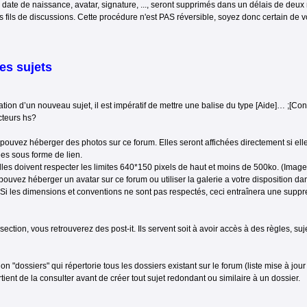
 date de naissance, avatar, signature, ..., seront supprimés dans un délais de de
 fils de discussions. Cette procédure n'est PAS réversible, soyez donc certain de 
es sujets
ation d’un nouveau sujet, il est impératif de mettre une balise du type [Aide]… ;[Conse
ecteurs hs?
pouvez héberger des photos sur ce forum. Elles seront affichées directement si ell
ées sous forme de lien.
lles doivent respecter les limites 640*150 pixels de haut et moins de 500ko. (Images
pouvez héberger un avatar sur ce forum ou utiliser la galerie a votre disposition dans
 Si les dimensions et conventions ne sont pas respectés, ceci entraînera une suppre
ction, vous retrouverez des post-it. Ils servent soit à avoir accès à des règles, suj
tion "dossiers" qui répertorie tous les dossiers existant sur le forum (liste mise à jou
ient de la consulter avant de créer tout sujet redondant ou similaire à un dossier.