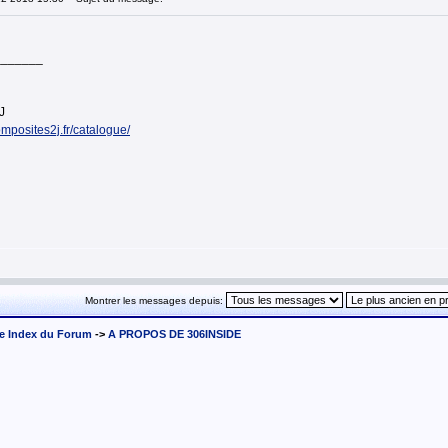
_______
J
mposites2j.fr/catalogue/
Montrer les messages depuis:
e Index du Forum
->
A PROPOS DE 306INSIDE