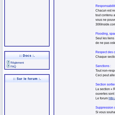
Responsabilit
Chacun est re
tout contenu a
vous ne pouve
306Inside.com
Flooding, spam
Seul les liens
de ne pas ost
Respect des c
:: Docs :.
Chaque sectio
Règlement
Sanctions :
FAQ
Tout non-resp
Ceci peut all
:: Sur le forum :.
Section sorties
La section « 
ouvertes sont 
Le forum
http
Suppression 
Si vous souha