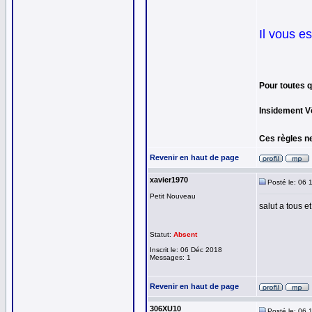
Il vous e
Pour toutes q
Insidement V
Ces règles ne
Revenir en haut de page
xavier1970
Posté le: 06 
Petit Nouveau
salut a tous e
Statut:
Absent
Inscrit le: 06 Déc 2018
Messages: 1
Revenir en haut de page
306XU10
Posté le: 06 