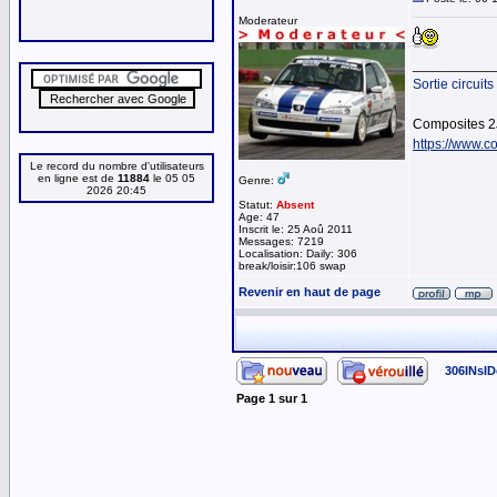
Moderateur
__________
Sortie circuits
Composites 2
https://www.co
Le record du nombre d'utilisateurs
en ligne est de
11884
le 05 05
Genre:
2026 20:45
Statut:
Absent
Age: 47
Inscrit le: 25 Aoû 2011
Messages: 7219
Localisation: Daily: 306
break/loisir:106 swap
Revenir en haut de page
306INsID
Page
1
sur
1