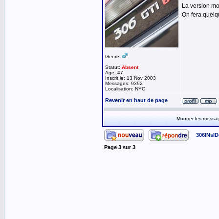
La version mobi
On fera quelq
Genre:
Statut:
Absent
Age: 47
Inscrit le: 13 Nov 2003
Messages: 9392
Localisation: NYC
Revenir en haut de page
Montrer les messa
306INsID
Page
3
sur
3