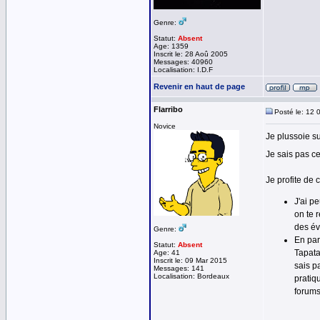
Genre:
Statut:
Absent
Age: 1359
Inscrit le: 28 Aoû 2005
Messages: 40960
Localisation: I.D.F
Revenir en haut de page
Flarribo
Posté le: 12 
Novice
Je plussoie sur
Je sais pas ce
Je profite de
J'ai p
on te 
des év
Genre:
En par
Statut:
Absent
Tapata
Age: 41
Inscrit le: 09 Mar 2015
sais p
Messages: 141
Localisation: Bordeaux
pratiq
forums