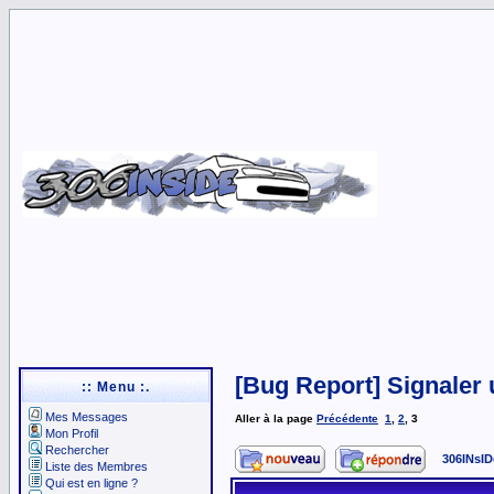
[Bug Report] Signaler 
:: Menu :.
Mes Messages
Aller à la page
Précédente
1
,
2
,
3
Mon Profil
Rechercher
306INsID
Liste des Membres
Qui est en ligne ?