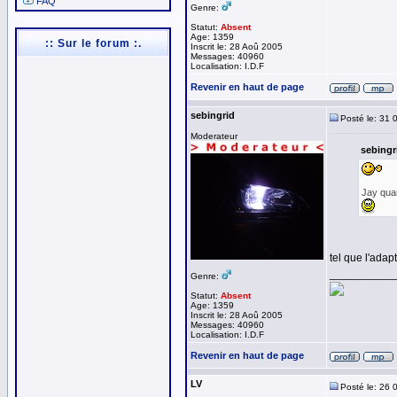
FAQ
Genre:
Statut:
Absent
Age: 1359
:: Sur le forum :.
Inscrit le: 28 Aoû 2005
Messages: 40960
Localisation: I.D.F
Revenir en haut de page
sebingrid
Posté le: 31 
Moderateur
sebingri
Jay quan
tel que l'adap
__________
Genre:
Statut:
Absent
Age: 1359
Inscrit le: 28 Aoû 2005
Messages: 40960
Localisation: I.D.F
Revenir en haut de page
LV
Posté le: 26 