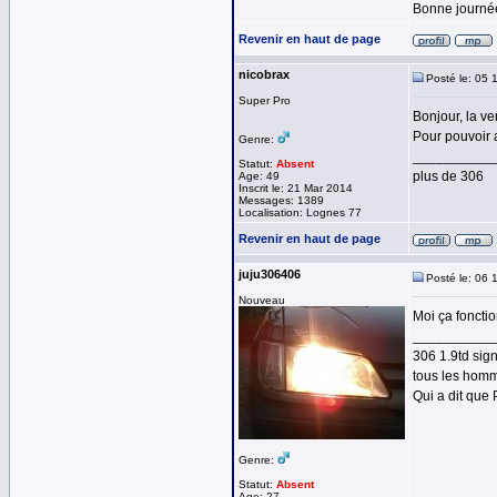
Bonne journée 
Revenir en haut de page
nicobrax
Posté le: 05 
Super Pro
Bonjour, la v
Pour pouvoir 
Genre:
__________
Statut:
Absent
plus de 306
Age: 49
Inscrit le: 21 Mar 2014
Messages: 1389
Localisation: Lognes 77
Revenir en haut de page
juju306406
Posté le: 06 
Nouveau
Moi ça foncti
__________
306 1.9td sig
tous les homm
Qui a dit que 
Genre:
Statut:
Absent
Age: 27