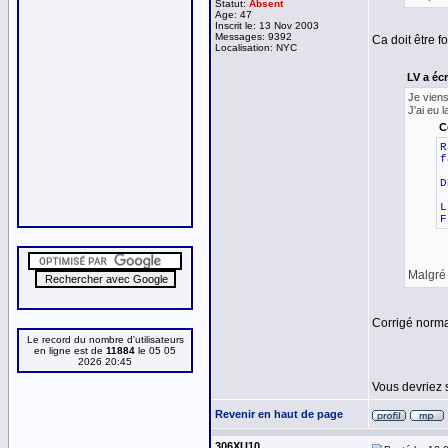
Statut:
Absent
Age: 47
Inscrit le: 13 Nov 2003
Messages: 9392
Ca doit être f
Localisation: NYC
LV a écr
Je viens
J'ai eu 
C
R
f
D
L
F
Malgré l
Corrigé norm
Le record du nombre d'utilisateurs
en ligne est de
11884
le 05 05
2026 20:45
Vous devriez s
Revenir en haut de page
306XU10