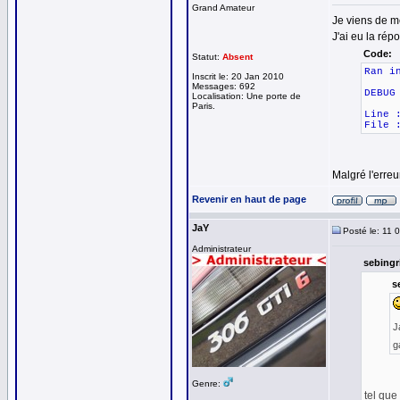
Grand Amateur
Je viens de me
J'ai eu la rép
Code:
Statut:
Absent
Ran i
Inscrit le: 20 Jan 2010
Messages: 692
DEBUG
Localisation: Une porte de
Paris.
Line 
File 
Malgré l'erreur
Revenir en haut de page
JaY
Posté le: 11 
Administrateur
sebingri
s
J
g
Genre:
tel que