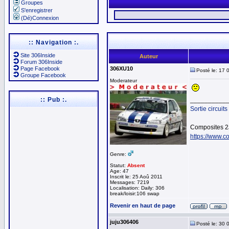
Groupes
S'enregistrer
(Dé)Connexion
:: Navigation :.
Site 306Inside
Auteur
Forum 306Inside
Page Facebook
306XU10
Posté le: 17 
Groupe Facebook
Moderateur
:: Pub :.
__________
Sortie circuits
Composites 2
https://www.co
Genre:
Statut:
Absent
Age: 47
Inscrit le: 25 Aoû 2011
Messages: 7219
Localisation: Daily: 306
break/loisir:106 swap
Revenir en haut de page
juju306406
Posté le: 30 