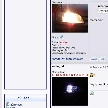
Nouveau
nicobrax
C'est bo
merci nico
Genre:
Statut:
Absent
Age: 27
Inscrit le: 02 Mar 2017
Messages: 44
Localisation: Vendee Challans
Revenir en haut de page
sebingrid
Posté le: 31 
Moderateur
Jay quand tu 
__________
:: Docs :.
Règlement