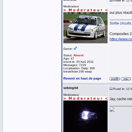
Posté le: 12 
Moderateur
oui plus réac
__________
Sortie circuits
Composites 2
https://www.co
Genre:
Statut:
Absent
Age: 47
Inscrit le: 25 Aoû 2011
Messages: 7219
Localisation: Daily: 306
break/loisir:106 swap
Revenir en haut de page
sebingrid
Posté le: 12 
Moderateur
Jay, cache net
__________