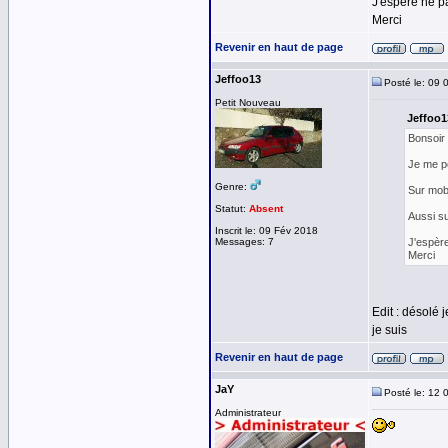
J'espère ne pa
Merci
Revenir en haut de page
Jeffoo13
Posté le: 09 
Petit Nouveau
Jeffoo13
Bonsoir
Je me pe
Genre:
Sur mobi
Statut:
Absent
Aussi su
Inscrit le: 09 Fév 2018
Messages: 7
J'espère
Merci
Edit : désolé 
je suis
Revenir en haut de page
JaY
Posté le: 12 
Administrateur