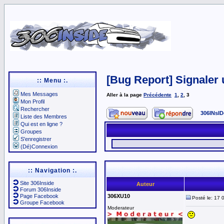
[Bug Report] Signaler 
:: Menu :.
Mes Messages
Aller à la page
Précédente
1
,
2
,
3
Mon Profil
Rechercher
306INsID
Liste des Membres
Qui est en ligne ?
Groupes
S'enregistrer
(Dé)Connexion
:: Navigation :.
Site 306Inside
Auteur
Forum 306Inside
Page Facebook
306XU10
Posté le: 17 
Groupe Facebook
Moderateur