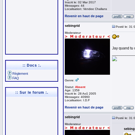
Inscrit le: 02 Mar 2017
Messages: 44
Localisation: Vendee Challans
Revenir en haut de page
sebingrid
Posté le: 31 
Moderateur
Jay quand tu 
__________
:: Docs :.
Règlement
FAQ
Genre:
Statut:
Absent
Age: 1359
:: Sur le forum :.
Inscrit le: 28 Aoû 2005
Messages: 40960
Localisation: I.D.F
Revenir en haut de page
sebingrid
Posté le: 31 
Moderateur
sebingr