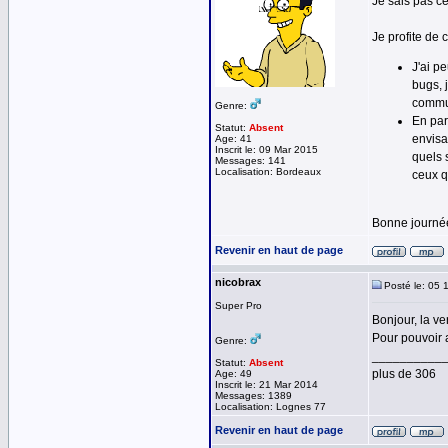
Je sais pas ce
Je profite de
J'ai p
bugs, j
commun
Genre:
En par
Statut:
Absent
envisa
Age: 41
Inscrit le: 09 Mar 2015
quels 
Messages: 141
Localisation: Bordeaux
ceux q
Bonne journée 
Revenir en haut de page
nicobrax
Posté le: 05 
Super Pro
Bonjour, la v
Pour pouvoir 
Genre:
__________
Statut:
Absent
plus de 306
Age: 49
Inscrit le: 21 Mar 2014
Messages: 1389
Localisation: Lognes 77
Revenir en haut de page