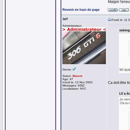
Malgré l'erreur
Revenir en haut de page
JaY
Posté le: 11 
Administrateur
sebingr
tel qu
Genre:
Statut:
Absent
Age: 47
Inscrit le: 13 Nov 2003
Ca doit être f
Messages: 9392
Localisation: NYC
LV a éc
Je vien
J'ai eu