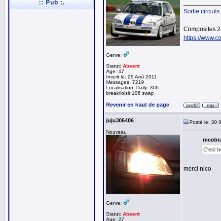
:: Pub :.
__________
Sortie circuits
Composites 2
https://www.co
Genre:
Statut:
Absent
Age: 47
Inscrit le: 25 Aoû 2011
Messages: 7219
Localisation: Daily: 306
break/loisir:106 swap
Revenir en haut de page
juju306406
Posté le: 30 
Nouveau
nicobra
C'est b
merci nico
Genre:
Statut:
Absent
Age: 27