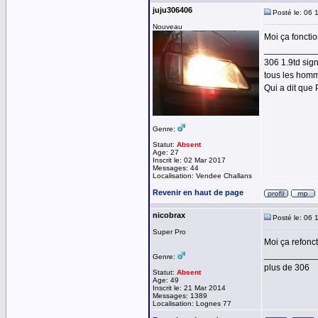
juju306406
Posté le: 06 
Nouveau
Moi ça foncti
__________
306 1.9td sig
tous les homm
Qui a dit que 
Genre:
Statut:
Absent
Age: 27
Inscrit le: 02 Mar 2017
Messages: 44
Localisation: Vendee Challans
Revenir en haut de page
nicobrax
Posté le: 06 
Super Pro
Moi ça refonc
__________
Genre:
plus de 306
Statut:
Absent
Age: 49
Inscrit le: 21 Mar 2014
Messages: 1389
Localisation: Lognes 77