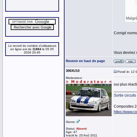
Malgré 
Corrigé norm
Le record du nombre d'utilisateurs
en ligne est de
11884
le 05 05
Vous devriez s
2026 20:45
Revenir en haut de page
306XU10
Posté le: 12 
Moderateur
oui plus réac
__________
Sortie circuits
Composites 2
https://www.co
Genre:
Statut:
Absent
Age: 47
Inscrit le: 25 Aoû 2011