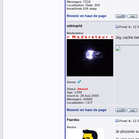
Messages: 7219
Localisation: Daily: 306
break/loisir:106 swap
Revenir en haut de page
sebingrid
Posté le: 12 
Moderateur
Jay, cache net
__________
Genre:
Statut:
Absent
Age: 1359
Inscrit le: 28 Aoû 2005
Messages: 40960
Localisation: I.D.F
Revenir en haut de page
Flarribo
Posté le: 12 
Novice
Je plussoie sur