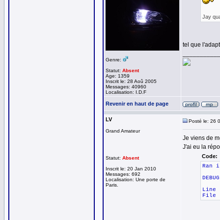
Jay qua
tel que l'adap
__________
Genre:
Statut:
Absent
Age: 1359
Inscrit le: 28 Aoû 2005
Messages: 40960
Localisation: I.D.F
Revenir en haut de page
LV
Posté le: 26 
Grand Amateur
Je viens de me
J'ai eu la rép
Code:
Statut:
Absent
Ran i
Inscrit le: 20 Jan 2010
Messages: 692
DEBUG
Localisation: Une porte de
Paris.
Line 
File 