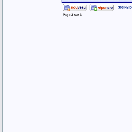
306INsID
Page
3
sur
3