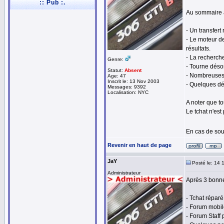
:: Pub :.
Au sommaire a
- Un transfer
- Le moteur de
résultats.
- La recherch
Genre:
- Tourne déso
Statut:
Absent
- Nombreuses p
Age: 47
Inscrit le: 13 Nov 2003
- Quelques dé
Messages: 9392
Localisation: NYC
A noter que t
Le tchat n'es
En cas de sou
Revenir en haut de page
JaY
Posté le: 14 
Administrateur
Après 3 bonne
- Tchat réparé
- Forum mobil
- Forum Staff 