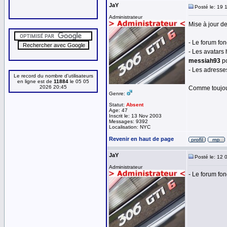
JaY
Posté le: 19 
Administrateur
Mise à jour d
- Le forum fo
- Les avatars
messiah93
po
- Les adresse
Le record du nombre d'utilisateurs
en ligne est de
11884
le 05 05
2026 20:45
Comme toujour
Genre:
Statut:
Absent
Age: 47
Inscrit le: 13 Nov 2003
Messages: 9392
Localisation: NYC
Revenir en haut de page
JaY
Posté le: 12 
Administrateur
- Le forum fo