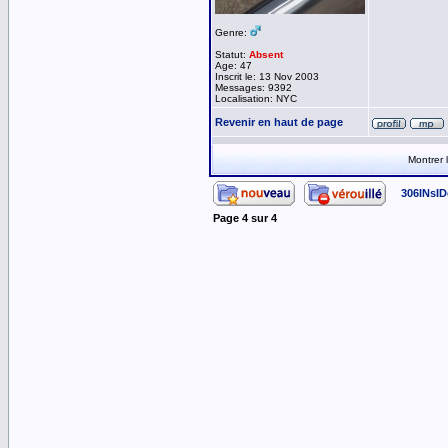
Genre:
Statut:
Absent
Age: 47
Inscrit le: 13 Nov 2003
Messages: 9392
Localisation: NYC
Revenir en haut de page
Montrer
306INsID
Page
4
sur
4