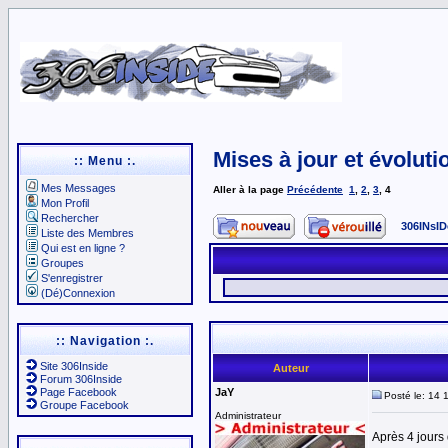
Mises à jour et évoluti
:: Menu :.
Mes Messages
Aller à la page
Précédente
1
,
2
,
3
,
4
Mon Profil
Rechercher
306INsID
Liste des Membres
Qui est en ligne ?
Groupes
S'enregistrer
(Dé)Connexion
:: Navigation :.
Site 306Inside
Auteur
Forum 306Inside
Page Facebook
JaY
Posté le: 14 
Groupe Facebook
Administrateur
Après 4 jours 