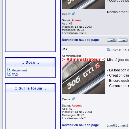
- Quelques pet
Normalement t
Genre:
Statut:
Absent
Age: 47
Inscrit le: 13 Nov 2003
Messages: 9392
Localisation: NYC
Revenir en haut de page
JaY
Posté le: 15 
Administrateur
Mise à jour du
:: Docs :.
- La fonction 
Règlement
FAQ
- Création d'
- Encore quel
- Corrections
:: Sur le forum :.
Genre:
Statut:
Absent
Age: 47
Inscrit le: 13 Nov 2003
Messages: 9392
Localisation: NYC
Revenir en haut de page